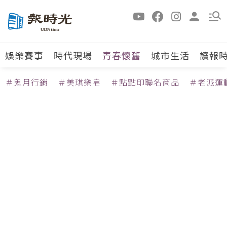
娛樂賽事
時代現場
青春懷舊
城市生活
讀報
＃鬼月行銷
＃美琪樂皂
＃點點印聯名商品
＃老派運