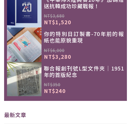
送抗韓成功珍藏戰報！
NT$3,680
NT$1,520
你的特別日訂製書-70年前的報
紙也能原貌重現
NT$6,000
NT$3,280
聯合報創刊號L型文件夾｜1951
年的首版紀念
NT$350
NT$240
最新文章