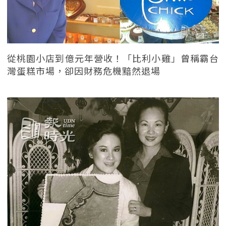
從桃園小店到億元年營收！「比利小雞」曾稱霸台
灣蛋糕市場，卻因財務危機黯然退場