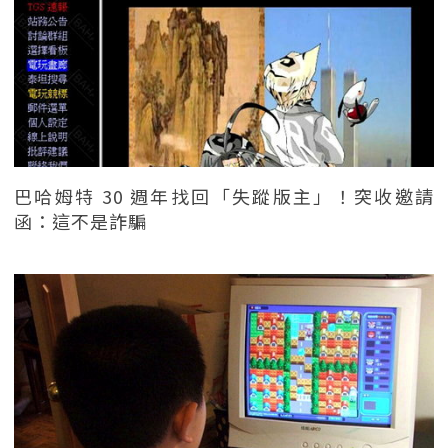
巴哈姆特 30 週年找回「失蹤版主」！突收邀請
函：這不是詐騙