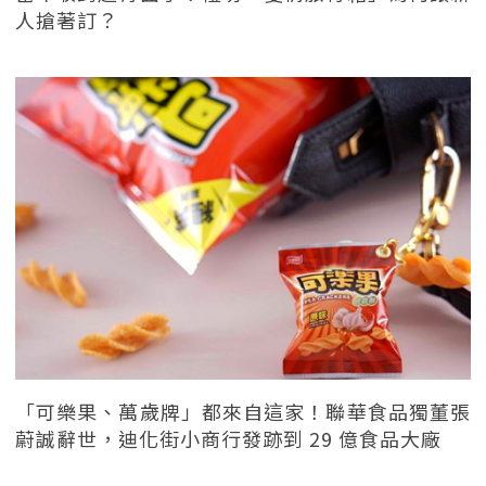
人搶著訂？
「可樂果、萬歲牌」都來自這家！聯華食品獨董張
蔚誠辭世，迪化街小商行發跡到 29 億食品大廠