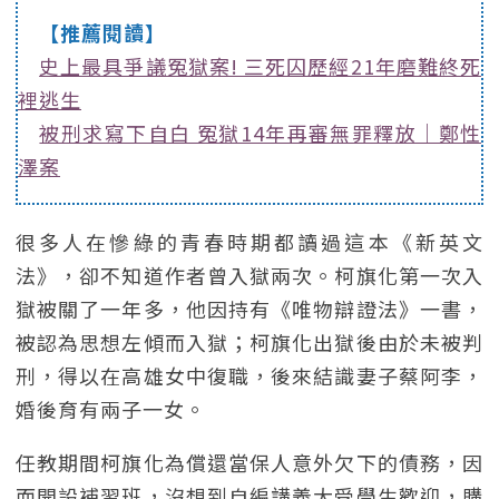
【推薦閱讀】
史上最具爭議冤獄案! 三死囚歷經21年磨難終死
裡逃生
被刑求寫下自白 冤獄14年再審無罪釋放｜鄭性
澤案
很多人在慘綠的青春時期都讀過這本《新英文
法》，卻不知道作者曾入獄兩次。柯旗化第一次入
獄被關了一年多，他因持有《唯物辯證法》一書，
被認為思想左傾而入獄；柯旗化出獄後由於未被判
刑，得以在高雄女中復職，後來結識妻子蔡阿李，
婚後育有兩子一女。
任教期間柯旗化為償還當保人意外欠下的債務，因
而開設補習班，沒想到自編講義大受學生歡迎，購