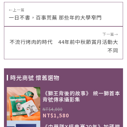
←
上一篇
一日不書，百事荒蕪 那些年的大學窄門
下一篇
→
不流行烤肉的時代 44年前中秋節賞月活動大
不同
時光商號 懷舊選物
《獅王背後的故事》 統一獅首本
背號傳承攝影集
NT$4,000
NT$1,580
《中華隊X經典賽20年》加碼贈