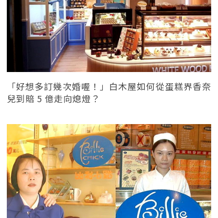
「好想多訂幾次婚喔！」白木屋如何從蛋糕界香奈
兒到賠 5 億走向熄燈？