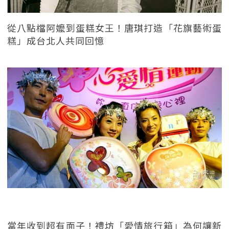
從八點檔阿嬤到蛋糕女王！唐琪打造「花旗藝術蛋
糕」成台北人共同回憶
當年收到超有面子！禮坊「愛情旅行箱」為何讓新