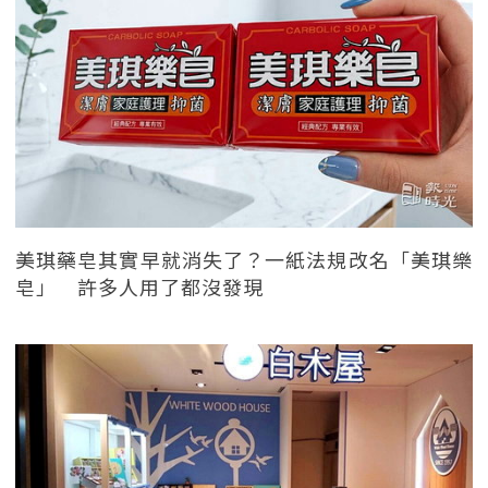
美琪藥皂其實早就消失了？一紙法規改名「美琪樂
皂」 許多人用了都沒發現