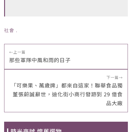
社會
﹒
←
上一篇
那些軍隊中風和雨的日子
下一篇
→
「可樂果、萬歲牌」都來自這家！聯華食品獨
董張蔚誠辭世，迪化街小商行發跡到 29 億食
品大廠
時光商號 懷舊選物