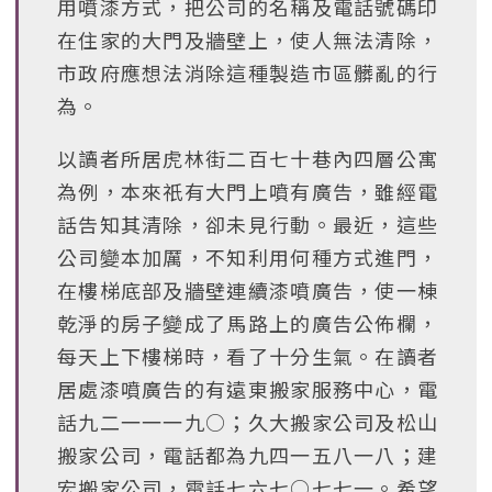
用噴漆方式，把公司的名稱及電話號碼印
在住家的大門及牆壁上，使人無法清除，
市政府應想法消除這種製造市區髒亂的行
為。
以讀者所居虎林街二百七十巷內四層公寓
為例，本來祇有大門上噴有廣告，雖經電
話告知其清除，卻未見行動。最近，這些
公司變本加厲，不知利用何種方式進門，
在樓梯底部及牆壁連續漆噴廣告，使一棟
乾淨的房子變成了馬路上的廣告公佈欄，
每天上下樓梯時，看了十分生氣。在讀者
居處漆噴廣告的有遠東搬家服務中心，電
話九二一一一九○；久大搬家公司及松山
搬家公司，電話都為九四一五八一八；建
宏搬家公司，電話七六七○七七一。希望