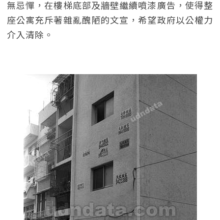
無忌憚，在樓梯底部及牆壁繼續噴漆廣告，使得整
座公寓充斥著雜亂醜陋的文宣，希望政府以公權力
介入清除。