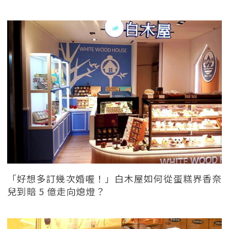
「好想多訂幾次婚喔！」白木屋如何從蛋糕界香奈
兒到賠 5 億走向熄燈？