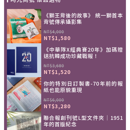
《獅王背後的故事》 統一獅首本
背號傳承攝影集
NT$4,000
NT$1,580
《中華隊X經典賽20年》加碼贈
送抗韓成功珍藏戰報！
NT$3,680
NT$1,520
你的特別日訂製書-70年前的報
紙也能原貌重現
NT$6,000
NT$3,280
聯合報創刊號L型文件夾｜1951
年的首版紀念