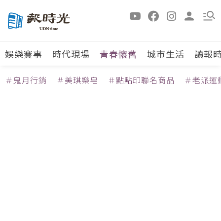
娛樂賽事
時代現場
青春懷舊
城市生活
讀報
＃鬼月行銷
＃美琪樂皂
＃點點印聯名商品
＃老派運