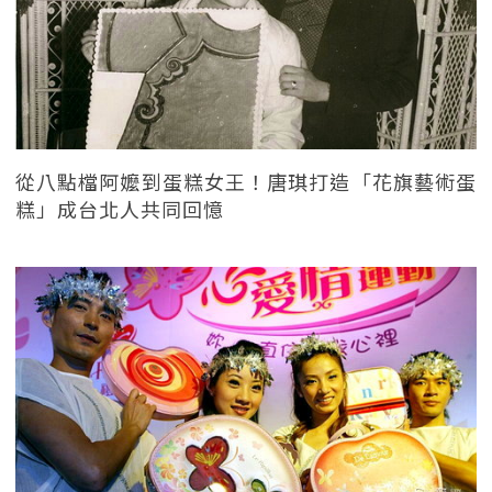
從八點檔阿嬤到蛋糕女王！唐琪打造「花旗藝術蛋
糕」成台北人共同回憶