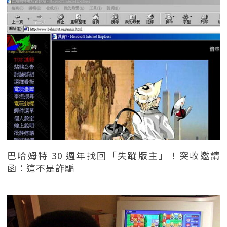
巴哈姆特 30 週年找回「失蹤版主」！突收邀請
函：這不是詐騙