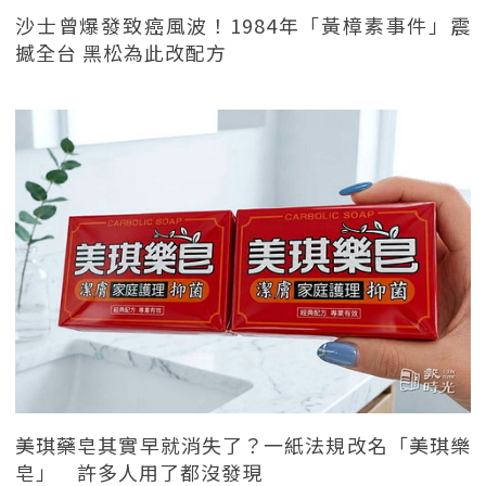
沙士曾爆發致癌風波！1984年「黃樟素事件」震
撼全台 黑松為此改配方
美琪藥皂其實早就消失了？一紙法規改名「美琪樂
皂」 許多人用了都沒發現