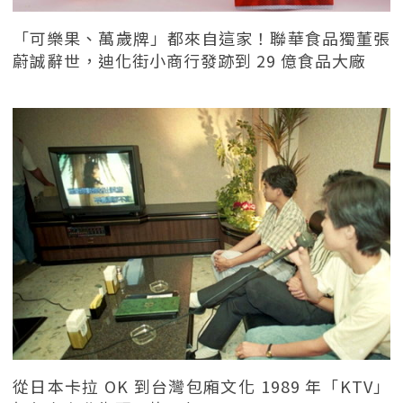
「可樂果、萬歲牌」都來自這家！聯華食品獨董張
蔚誠辭世，迪化街小商行發跡到 29 億食品大廠
從日本卡拉 OK 到台灣包廂文化 1989 年「KTV」