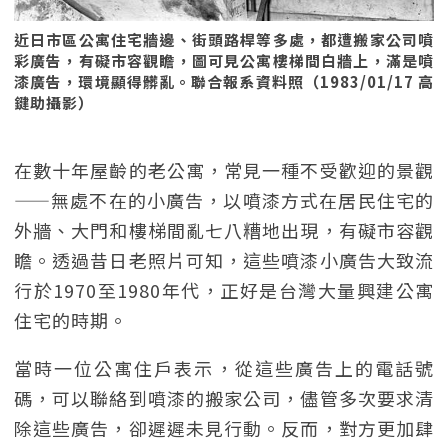
近日市區公寓住宅牆邊、街頭路桿等多處，都遭搬家公司噴
彩廣告，有礙市容觀瞻，圖可見公寓樓梯間白牆上，滿是噴
漆廣告，環境顯得髒亂。聯合報系資料照（1983/01/17 高
鍵助攝影）
在數十年屋齡的老公寓，常見一種不受歡迎的景觀
——無處不在的小廣告，以噴漆方式在居民住宅的
外牆、大門和樓梯間亂七八糟地出現，有礙市容觀
瞻。透過昔日老照片可知，這些噴漆小廣告大致流
行於1970至1980年代，正好是台灣大量興建公寓
住宅的時期。
當時一位公寓住戶表示，從這些廣告上的電話號
碼，可以聯絡到噴漆的搬家公司，儘管多次要求清
除這些廣告，卻遲遲未見行動。反而，對方更加肆