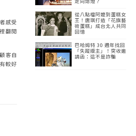
走向熄燈？
從八點檔阿嬤到蛋糕女
王！唐琪打造「花旗藝
費者感受
術蛋糕」成台北人共同
裡翻閱
回憶
巴哈姆特 30 週年找回
「失蹤版主」！突收邀
由顧客自
請函：這不是詐騙
有較好