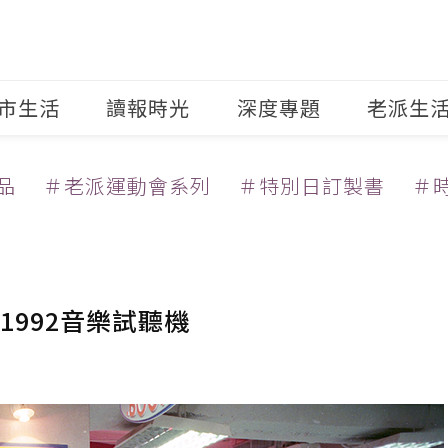
市生活
讀報時光
深度專題
老派生
品
＃老派運動會系列
＃特別日訂製書
＃
992音樂試聽機