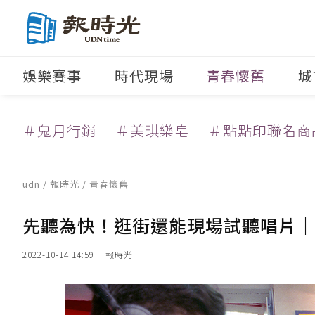
娛樂賽事
時代現場
青春懷舊
城
＃鬼月行銷
＃美琪樂皂
＃點點印聯名商
udn
/
報時光
/
青春懷舊
先聽為快！逛街還能現場試聽唱片｜1
2022-10-14 14:59
報時光