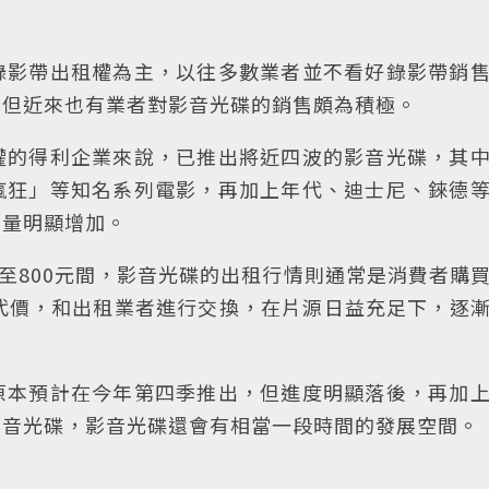
錄影帶出租權為主，以往多數業者並不看好錄影帶銷
，但近來也有業者對影音光碟的銷售頗為積極。
權的得利企業來說，已推出將近四波的影音光碟，其
瘋狂」等知名系列電影，再加上年代、迪士尼、錸德
片量明顯增加。
元至800元間，影音光碟的出租行情則通常是消費者購
代價，和出租業者進行交換，在片源日益充足下，逐
原本預計在今年第四季推出，但進度明顯落後，再加
影音光碟，影音光碟還會有相當一段時間的發展空間。