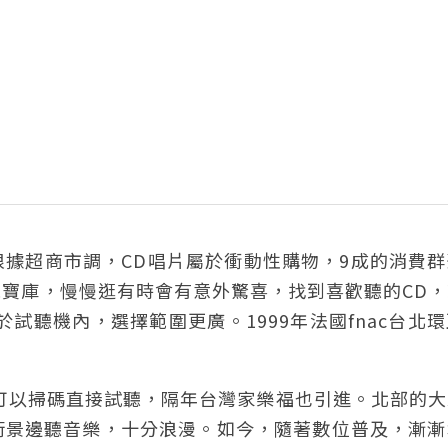
據超商市調，CD唱片屬於衝動性購物，9成的消費群
寶庫，慢慢逛有時會有意外驚喜，找到喜歡聽的CD，
於試聽機內，選擇範圍更廣。1999年法國fnac台北
線可以掃碼直接試聽，隔年台灣家樂福也引進。北部的
街景邊聽音樂，十分浪漫。如今，隨著數位普及，漸漸