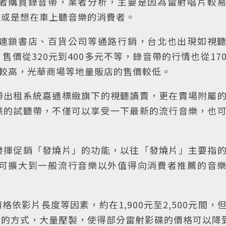
者購買錄音帶，業者分析，主要是因為雷射唱片較
生或是想在車上聽音樂的消費者。
連鎖書店、百貨公司等通路行銷，台北也出現如視
價從320元到400多元不等，錄音帶的行情也從17
價較高，光華商場等地量販店的售價較低。
帶出租系統嘉通標緻旗下的視聽讀賣，更在賣場附屬
供的試聽帶，不僅可以享受一下最新的流行音樂，也
發揮促銷「發燒片」的功能，以往「發燒片」主要指
可擴大到一般流行音樂以外值得向消費者推薦的音
依影片長度等因素，約在1,900元至2,500元間，
的方式，大量壓製，使得部分雷射影碟的價格可以降