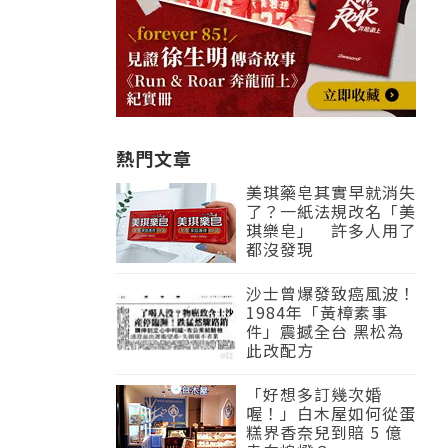
熱門文章
美琪藥皂其實早就消失
了？一紙法規改名「美
琪樂皂」 許多人用了
都沒發現
沙士曾爆發致癌風波！
1984年「黃樟素事
件」震撼全台 黑松為
此改配方
「好想多訂幾次婚
喔！」白木屋如何從蛋
糕界香奈兒到賠 5 億