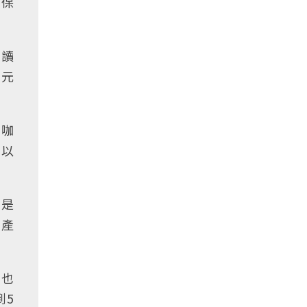
易保
聽讀
0元
的咖
可以
的是
樂產
但也
到5