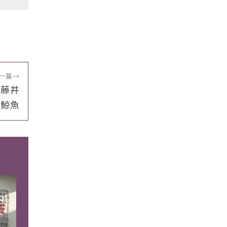
一篇
→
、藤井
瓶鯨魚