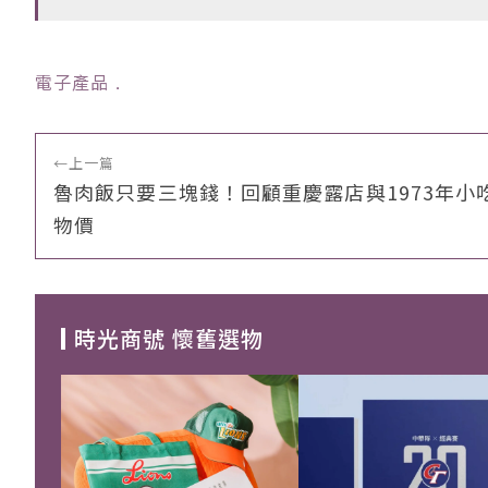
電子產品
﹒
←
上一篇
魯肉飯只要三塊錢！回顧重慶露店與1973年小
物價
時光商號 懷舊選物