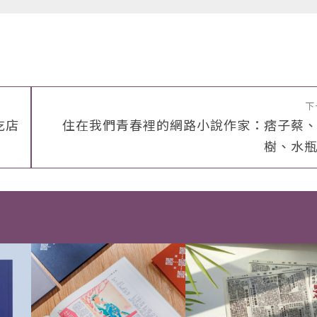
下
吃店
住在我們青春裡的網路小說作家：痞子蔡
樹、水