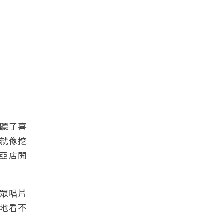
聽了喜
就像挖
環亞店開
大眾唱片
地看不