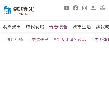
娛樂賽事
時代現場
青春懷舊
城市生活
讀報
＃鬼月行銷
＃美琪樂皂
＃點點印聯名商品
＃老派運