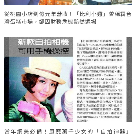
從桃園小店到億元年營收！「比利小雞」曾稱霸台
灣蛋糕市場，卻因財務危機黯然退場
當年網美必備！風靡萬千少女的「自拍神器」