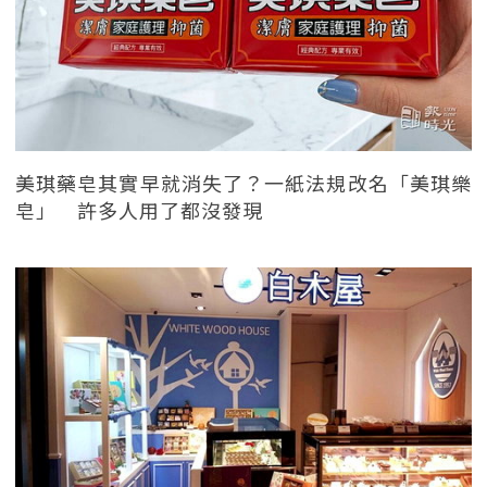
美琪藥皂其實早就消失了？一紙法規改名「美琪樂
皂」 許多人用了都沒發現