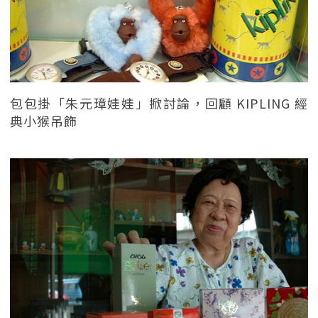
包包掛「朱元璋娃娃」掀討論，回顧 KIPLING 經
典小猴吊飾