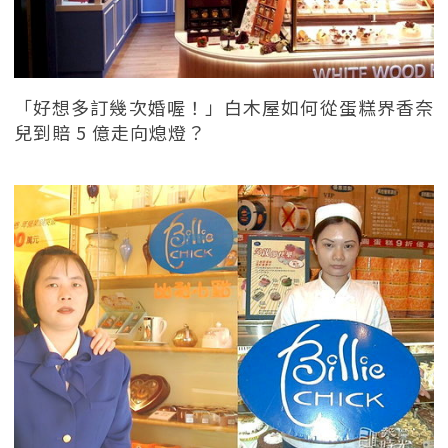
「好想多訂幾次婚喔！」白木屋如何從蛋糕界香奈
兒到賠 5 億走向熄燈？