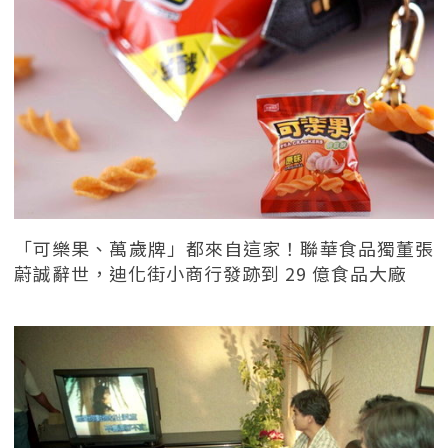
「可樂果、萬歲牌」都來自這家！聯華食品獨董張
蔚誠辭世，迪化街小商行發跡到 29 億食品大廠