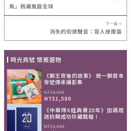
鳥」熱潮風靡全球
下一篇
→
消失的街頭聲音：盲人按摩笛
時光商號 懷舊選物
《獅王背後的故事》 統一獅首本
背號傳承攝影集
NT$4,000
NT$1,580
《中華隊X經典賽20年》加碼贈
送抗韓成功珍藏戰報！
NT$3,680