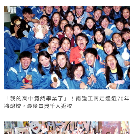
「我的高中竟然畢業了」！南強工商走過近70年
將熄燈，最後畢典千人返校