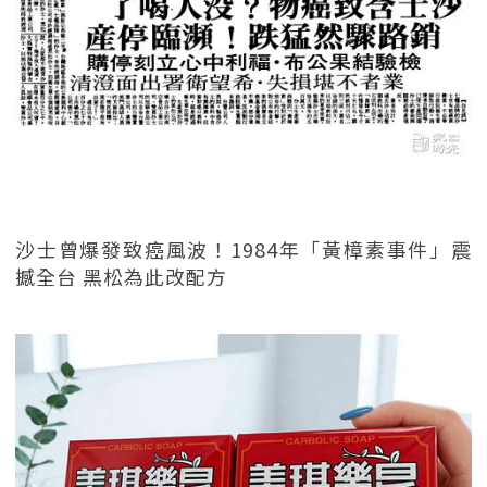
沙士曾爆發致癌風波！1984年「黃樟素事件」震
撼全台 黑松為此改配方