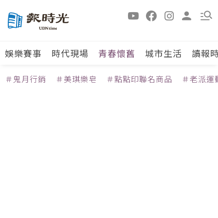
娛樂賽事
時代現場
青春懷舊
城市生活
讀報
＃鬼月行銷
＃美琪樂皂
＃點點印聯名商品
＃老派運