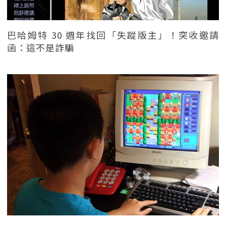
巴哈姆特 30 週年找回「失蹤版主」！突收邀請
函：這不是詐騙