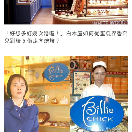
「好想多訂幾次婚喔！」白木屋如何從蛋糕界香奈
兒到賠 5 億走向熄燈？