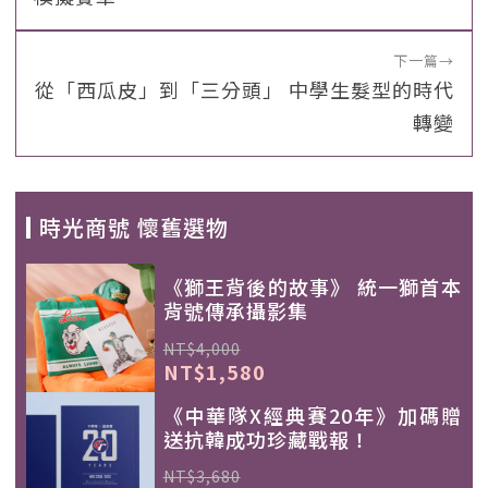
下一篇
→
從「西瓜皮」到「三分頭」 中學生髮型的時代
轉變
時光商號 懷舊選物
《獅王背後的故事》 統一獅首本
背號傳承攝影集
NT$4,000
NT$1,580
《中華隊X經典賽20年》加碼贈
送抗韓成功珍藏戰報！
NT$3,680