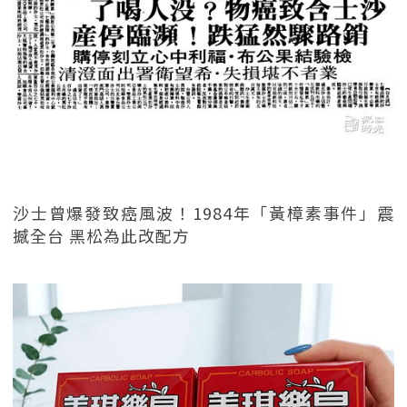
沙士曾爆發致癌風波！1984年「黃樟素事件」震
撼全台 黑松為此改配方