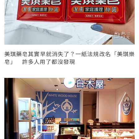
美琪藥皂其實早就消失了？一紙法規改名「美琪樂
皂」 許多人用了都沒發現