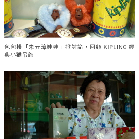
包包掛「朱元璋娃娃」掀討論，回顧 KIPLING 經
典小猴吊飾