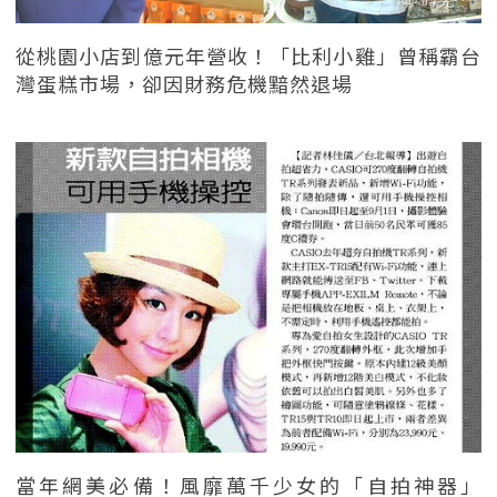
從桃園小店到億元年營收！「比利小雞」曾稱霸台
灣蛋糕市場，卻因財務危機黯然退場
當年網美必備！風靡萬千少女的「自拍神器」