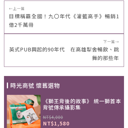
←
上一篇
目標稱霸全國！九〇年代《灌籃高手》暢銷1
億2千萬冊
下一篇
→
英式PUB興起的90年代 在高雄犁舍暢飲、跳
舞的那些年
時光商號 懷舊選物
《獅王背後的故事》 統一獅首本
背號傳承攝影集
NT$4,000
NT$1,580