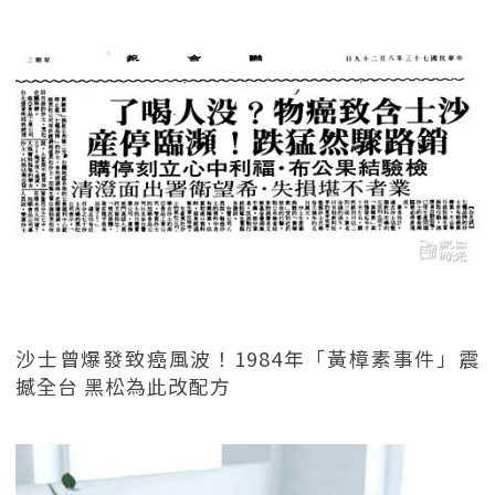
沙士曾爆發致癌風波！1984年「黃樟素事件」震
撼全台 黑松為此改配方