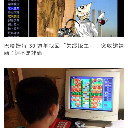
巴哈姆特 30 週年找回「失蹤版主」！突收邀請
函：這不是詐騙