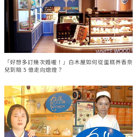
「好想多訂幾次婚喔！」白木屋如何從蛋糕界香奈
兒到賠 5 億走向熄燈？