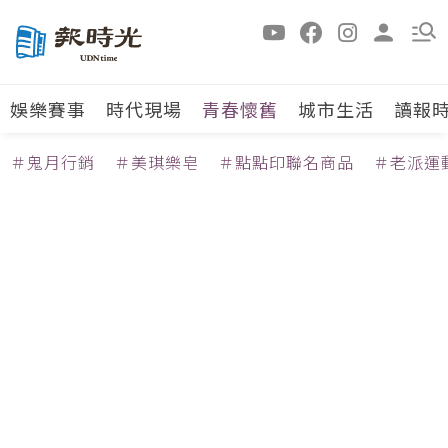
娛樂賽事
時代現場
青春懷舊
城市生活
讀報
＃鬼月行銷
＃美琪樂皂
＃點點印聯名商品
＃老派運