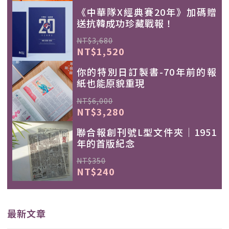
《中華隊X經典賽20年》加碼贈
送抗韓成功珍藏戰報！
NT$3,680
NT$1,520
你的特別日訂製書-70年前的報
紙也能原貌重現
NT$6,000
NT$3,280
聯合報創刊號L型文件夾｜1951
年的首版紀念
NT$350
NT$240
最新文章