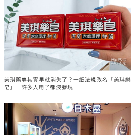
美琪藥皂其實早就消失了？一紙法規改名「美琪樂
皂」 許多人用了都沒發現