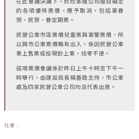
在此會議決議下，欣欣客運公司擅自擬定
的各項優待票價，應予取消，包括軍眷
榮、民榮、眷定期票。
民營公車市區票價兒童票與軍警票價，所
以與市公車票價略有出入，係因民營公車
車上售票或投現鈔上車，找零不便。
這項票價會議係於昨日上午十時至下午一
時舉行，由建設局長楊基銓主持，市公車
處及四家民營公車公司均派代表出席。
社會
﹒