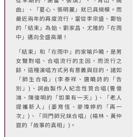
從早期的「謝雷、張琪」、「青山、婉
曲」、「夏心、張明麗」就已具規模。而
最近兩年的再度流行，當從李宗盛、鄭怡
的「結束」為始，劉家昌、尤雅的「在雨
中」邁向全盛高潮！
「結束」和「在雨中」的家喻戶曉，是男
女聲對唱、合唱流行的主因，而流行之
餘，這種演唱方式另有意義與目的，諸如
「師生合唱」(李泰祥、唐曉詩的「告
別」)、詞曲製作人紀念性質合唱(曹俊
鴻、陳復明的「如果有一天」)、「老人
提攜新人」(姜育恆、麥瑋婷的「再一
次」)、「同門師兄妹合唱」(楊林、黃仲
崑的「故事的真相」)。