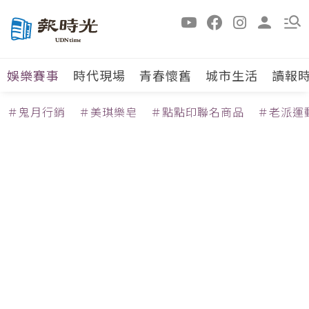
娛樂賽事
時代現場
青春懷舊
城市生活
讀報
＃鬼月行銷
＃美琪樂皂
＃點點印聯名商品
＃老派運