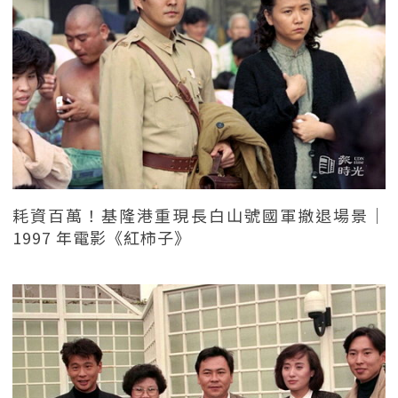
耗資百萬！基隆港重現長白山號國軍撤退場景｜
1997 年電影《紅柿子》