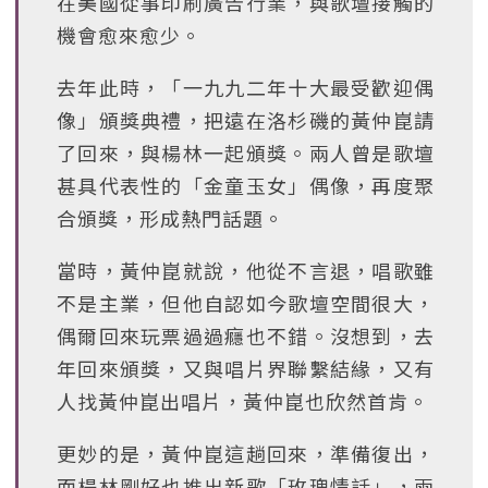
在美國從事印刷廣告行業，與歌壇接觸的
機會愈來愈少。
去年此時，「一九九二年十大最受歡迎偶
像」頒獎典禮，把遠在洛杉磯的黃仲崑請
了回來，與楊林一起頒獎。兩人曾是歌壇
甚具代表性的「金童玉女」偶像，再度聚
合頒獎，形成熱門話題。
當時，黃仲崑就說，他從不言退，唱歌雖
不是主業，但他自認如今歌壇空間很大，
偶爾回來玩票過過癮也不錯。沒想到，去
年回來頒獎，又與唱片界聯繫結緣，又有
人找黃仲崑出唱片，黃仲崑也欣然首肯。
更妙的是，黃仲崑這趟回來，準備復出，
而楊林剛好也推出新歌「玫瑰情話」，兩