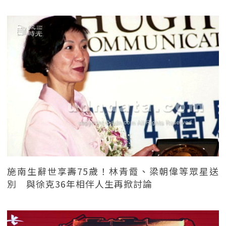
施南生辭世享壽75歲！林青霞、梁朝偉等眾星送
別 與徐克36年相伴人生再掀討論