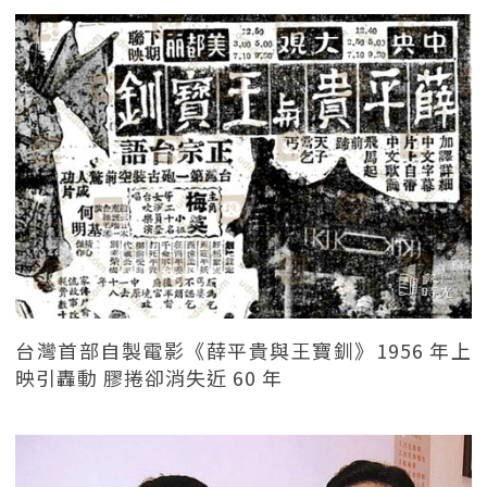
台灣首部自製電影《薛平貴與王寶釧》1956 年上
映引轟動 膠捲卻消失近 60 年