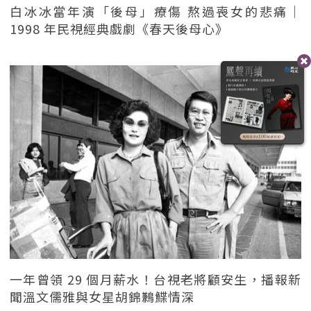
白冰冰當年演「後母」療傷 熬過喪女的悲痛｜
1998 年民視經典戲劇《春天後母心》
一年曾領 29 個月薪水！台視老將顧安生，播報新
聞溫文儒雅與女星胡錦鶼鰈情深