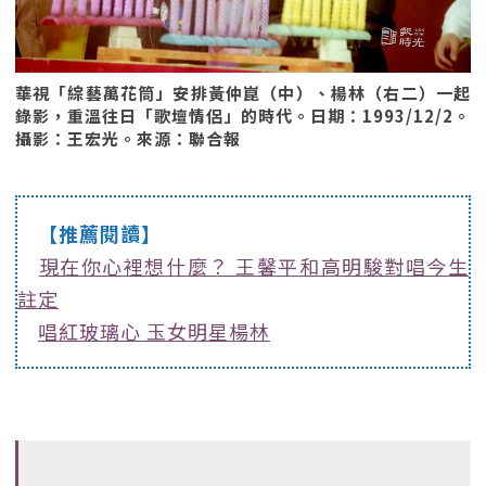
華視「綜藝萬花筒」安排黃仲崑（中）、楊林（右二）一起
錄影，重溫往日「歌壇情侶」的時代。日期：1993/12/2。
攝影：王宏光。來源：聯合報
【推薦閱讀】
現在你心裡想什麼？ 王馨平和高明駿對唱今生
註定
唱紅玻璃心 玉女明星楊林