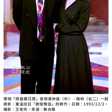
華視「綜藝萬花筒」安排黃仲崑（中）、楊林（右二）一起
錄影，重溫往日「歌壇情侶」的時代。日期：1993/12/2。
攝影：王宏光。來源：聯合報