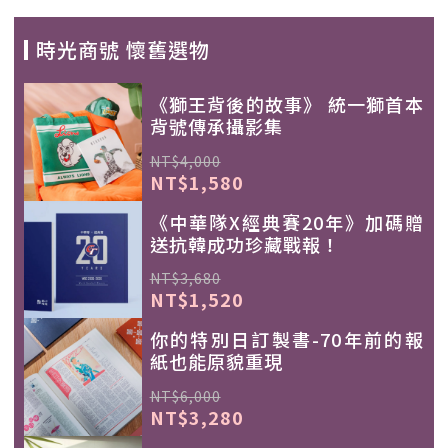
時光商號 懷舊選物
《獅王背後的故事》 統一獅首本
背號傳承攝影集
NT$4,000
NT$1,580
《中華隊X經典賽20年》加碼贈
送抗韓成功珍藏戰報！
NT$3,680
NT$1,520
你的特別日訂製書-70年前的報
紙也能原貌重現
NT$6,000
NT$3,280