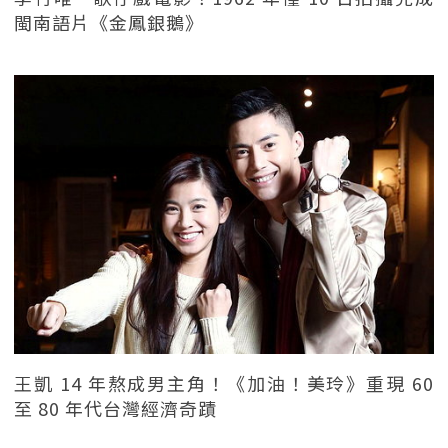
閩南語片《金鳳銀鵝》
王凱 14 年熬成男主角！《加油！美玲》重現 60
至 80 年代台灣經濟奇蹟