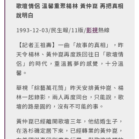
歌壇情侶 溫馨重聚楊林 黃仲崑 再把真相
說明白
1993-12-03/民生報/11版/
影視
熱線
【記者王祖壽】一曲「故事的真相」，昨
天令楊林、黃仲崑再度跌回往日「歌壇情
侶」的時代，重溫舊夢的感覺，十分溫
馨。
華視「綜藝萬花筒」昨天安排黃仲崑、楊
林一起錄影，兩人再度同台，只能說，歌
壇的路是圓的，沒有不可能的事。
黃仲崑已經離開歌壇三年，他結婚生子，
在洛杉磯定居下來，已經轉業的黃仲崑，