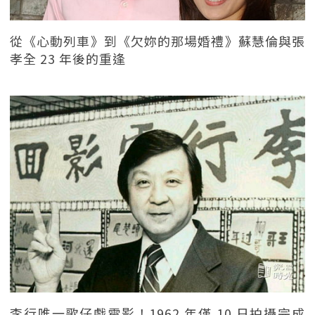
從《心動列車》到《欠妳的那場婚禮》蘇慧倫與張
孝全 23 年後的重逢
李行唯一歌仔戲電影！1962 年僅 10 日拍攝完成