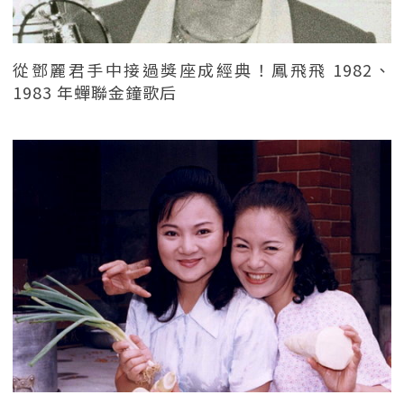
從鄧麗君手中接過獎座成經典！鳳飛飛 1982、
1983 年蟬聯金鐘歌后