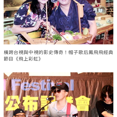
橫跨台視與中視的影史傳奇！帽子歌后鳳飛飛經典
節目《飛上彩虹》