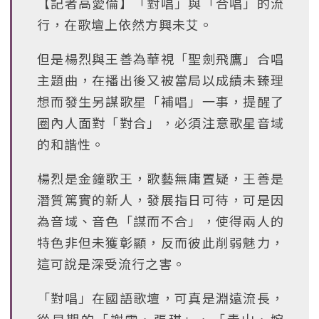
【記者高愛倫】「對唱」與「合唱」的流
行，在歌壇上依然方興未艾。
但是楊烈與王善為華視「聖劍飛鷹」合唱
主題曲，在播出後又被當局以成績未臻理
想而發生另謀歌星「補唱」一事，提醒了
圈內人面對「對合」，必須注意歌星音域
的和諧性。
楊烈是金鐘歌王，歌藝無庸置疑，王善是
潛質篤實的新人，發展指日可待，可是因
為音域、音色「謀而不合」，使得兩人的
特色非但未獲彰顯，反而彼此削弱魅力，
這可說是深受流行之害。
「對唱」在國語歌壇，可真是淵遠流長，