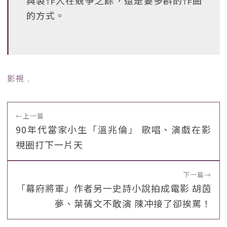
與製作人在競爭之餘，還是要多斟酌作曲
的方式。
影視
﹒
←
上一篇
90年代當家小生「溫兆倫」 歌唱、演戲在影
視圈打下一片天
下一篇
→
「幕府將軍」作者另一史詩小說拍成電影 胡茵
夢、葉蒨文不敢演 陳冲接了卻挨罵！