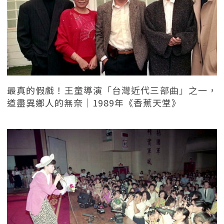
最真的假戲！王童導演「台灣近代三部曲」之一，
道盡異鄉人的無奈｜1989年《香蕉天堂》