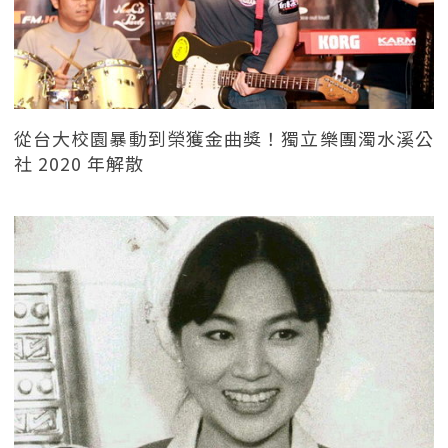
從台大校園暴動到榮獲金曲獎！獨立樂團濁水溪公
社 2020 年解散