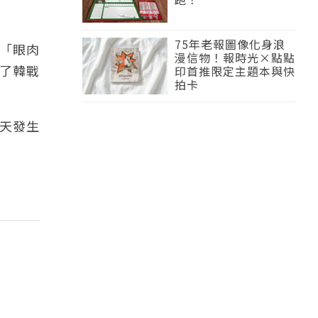
75年老報圖像化身浪
「眼肉
漫信物！報時光×點點
了韓戰
印首推限定主題本與快
拍卡
那天發生