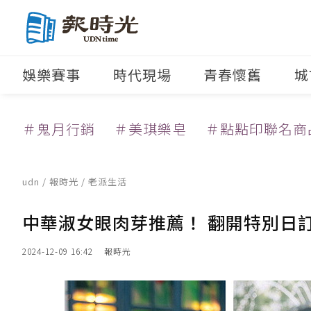
娛樂賽事
時代現場
青春懷舊
城
＃鬼月行銷
＃美琪樂皂
＃點點印聯名商
udn
/
報時光
/
老派生活
中華淑女眼肉芽推薦！ 翻開特別日
2024-12-09 16:42
報時光