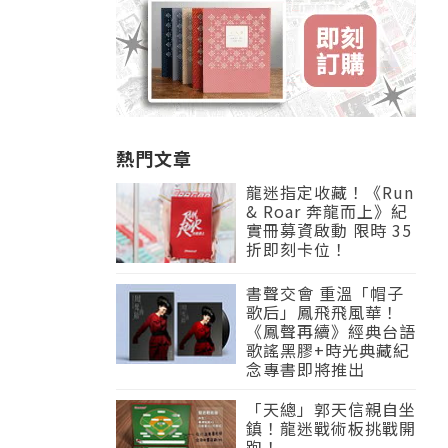
熱門文章
龍迷指定收藏！《Run
& Roar 奔龍而上》紀
實冊募資啟動 限時 35
折即刻卡位！
書聲交會 重溫「帽子
歌后」鳳飛飛風華！
《鳳聲再續》經典台語
歌謠黑膠+時光典藏紀
念專書即將推出
「天總」郭天信親自坐
鎮！龍迷戰術板挑戰開
跑！