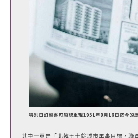
特別日訂製書可原貌重現1951年9月16日迄今的
其中一頁是「北韓七十餘城市軍事目標，聯