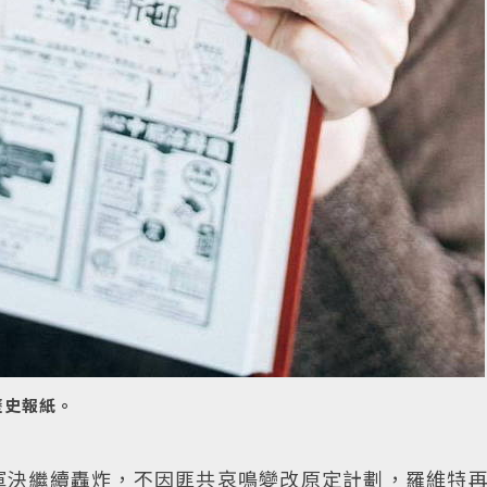
歷史報紙。
軍決繼續轟炸，不因匪共哀鳴變改原定計劃，羅維特