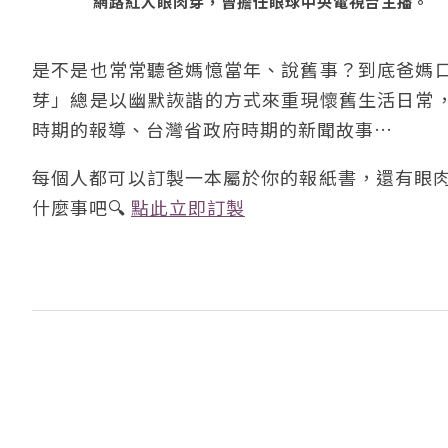
網路紅人眼肉芽，曾擔任眼球中央電視台主播。
是不是也常常聽爸媽憶當年、說舊事？到底爸媽
芽」總是以幽默詼諧的方式來重現懷舊生活日常
時期的報導、台灣省政府時期的新聞故事…
每個人都可以訂製一本屬於你的報紙書，還有眼肉
什麼事吧🔍️
點此立即訂製