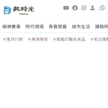
娛樂賽事
時代現場
青春懷舊
城市生活
讀報
＃鬼月行銷
＃美琪樂皂
＃點點印聯名商品
＃老派運