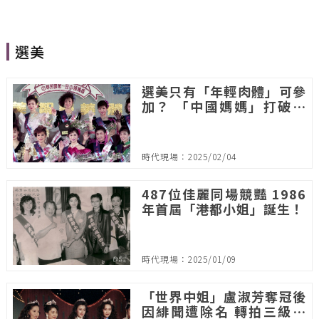
選美
選美只有「年輕肉體」可參
加？ 「中國媽媽」打破印
象 展現母親光彩
時代現場：2025/02/04
487位佳麗同場競豔 1986
年首屆「港都小姐」誕生！
時代現場：2025/01/09
「世界中姐」盧淑芳奪冠後
因緋聞遭除名 轉拍三級片