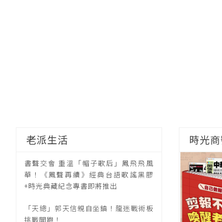
老派生活
時光商
書聲交會 重溫「帽子歌后」鳳飛飛風
華！《鳳聲再續》經典台語歌謠黑膠
+時光典藏紀念專書即將推出
「天總」郭天信親自坐鎮！龍迷戰術板
挑戰開跑！