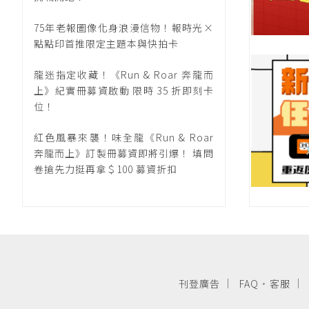
75年老報圖像化身浪漫信物！報時光×
點點印首推限定主題本與快拍卡
龍迷指定收藏！《Run & Roar 奔龍而
上》紀實冊募資啟動 限時 35 折即刻卡
位！
紅色風暴來襲！味全龍《Run & Roar
奔龍而上》訂製冊募資即將引爆！ 填問
卷搶先力挺再拿＄100 募資折扣
刊登廣告
FAQ
·
客服