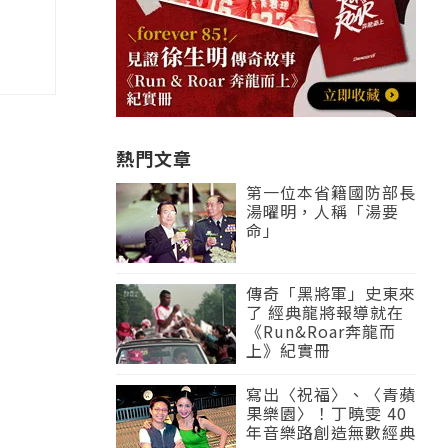
熱門文章
第一位本省籍國防部長
湯曜明，人稱「湯要
命」
傳奇「黑將軍」史東來
了 經典龍將報導就在
《Run&Roar奔龍而
上》紀實冊
寫出〈祝福〉、〈青蘋
果樂園〉！丁曉雯 40
年音樂路創造無數經典