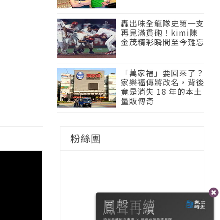
轟出味全龍隊史第一支
再見滿貫砲！kimi陳
金茂精彩瞬間至今難忘
「萬家福」要回來了？
家樂福傳將改名，背後
竟是消失 18 年的本土
量販傳奇
粉絲團