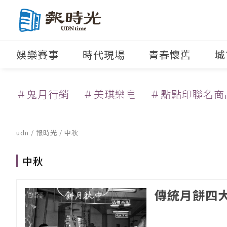
娛樂賽事
時代現場
青春懷舊
城
＃鬼月行銷
＃美琪樂皂
＃點點印聯名商
udn
/
報時光
/
中秋
中秋
傳統月餅四大