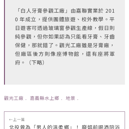
「白人牙膏參觀工廠」由嘉聯實業於 201
0 年成立，提供團體旅遊、校外教學。平
日遊客可透過玻璃窗參觀生產線，假日則
純參觀，但你如果認為只能看牙膏、牙齒
保健，那就錯了。觀光工廠雖是牙膏廠，
但廠區後方則像座博物館，還有座將軍
府。（下略）
觀光工廠
﹒
嘉義縣水上鄉
﹒
地景
﹒
←
上一篇
北投曾為「男人的溫柔鄉」！ 廢娼前喝酒陪浴