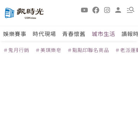
娛樂賽事
時代現場
青春懷舊
城市生活
讀報
＃鬼月行銷
＃美琪樂皂
＃點點印聯名商品
＃老派運