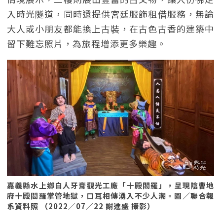
入時光隧道，同時還提供宮廷服飾租借服務，無論
大人或小朋友都能換上古裝，在古色古香的建築中
留下難忘照片，為旅程增添更多樂趣。
嘉義縣水上鄉白人牙膏觀光工廠「十殿閻羅」，呈現陰曹地
府十殿閻羅掌管地獄，口耳相傳湧入不少人潮。圖／聯合報
系資料照 （2022／07／22 謝進盛 攝影）