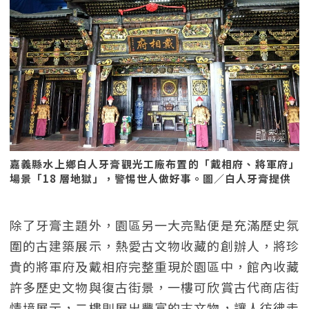
嘉義縣水上鄉白人牙膏觀光工廠布置的「戴相府、將軍府」
場景「18 層地獄」，警惕世人做好事。圖／白人牙膏提供
除了牙膏主題外，園區另一大亮點便是充滿歷史氛
圍的古建築展示，熱愛古文物收藏的創辦人，將珍
貴的將軍府及戴相府完整重現於園區中，館內收藏
許多歷史文物與復古街景，一樓可欣賞古代商店街
情境展示，二樓則展出豐富的古文物，讓人彷彿走