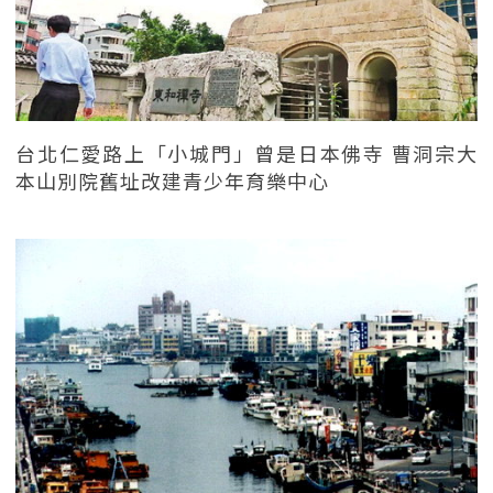
台北仁愛路上「小城門」曾是日本佛寺 曹洞宗大
本山別院舊址改建青少年育樂中心