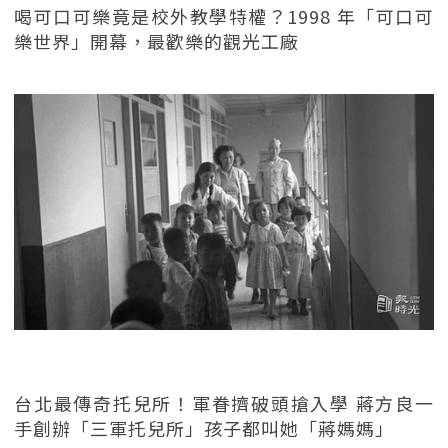
喝可口可樂竟是校外教學特權？1998 年「可口可
樂世界」開幕，最歡樂的觀光工廠
台北最傳奇托兒所！軍眷擠破頭搶入學 蔣方良一
手創辦「三軍托兒所」孩子都叫她「蔣媽媽」