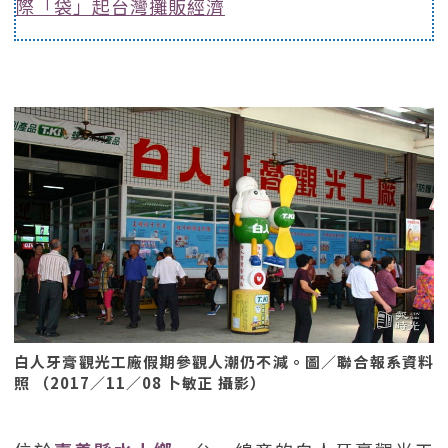
際「袋」起台灣攤販經濟
白人牙膏觀光工廠假期參觀人潮仍不減。圖／聯合報系資料
照 （2017／11／08 卜敏正 攝影）