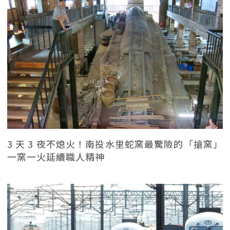
3 天 3 夜不熄火！南投水里蛇窯最驚險的「搶窯」
一窯一火延續職人精神