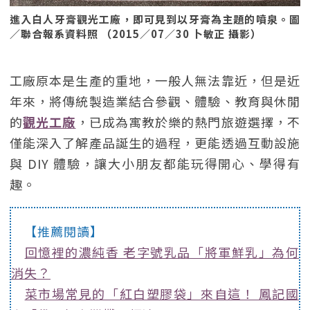
進入白人牙膏觀光工廠，即可見到以牙膏為主題的噴泉。圖
／聯合報系資料照 （2015／07／30 卜敏正 攝影）
工廠原本是生產的重地，一般人無法靠近，但是近
年來，將傳統製造業結合參觀、體驗、教育與休閒
的
觀光工廠
，已成為寓教於樂的熱門旅遊選擇，不
僅能深入了解產品誕生的過程，更能透過互動設施
與 DIY 體驗，讓大小朋友都能玩得開心、學得有
趣。
【推薦閱讀】
回憶裡的濃純香 老字號乳品「將軍鮮乳」為何
消失？
菜市場常見的「紅白塑膠袋」來自這！ 鳳記國