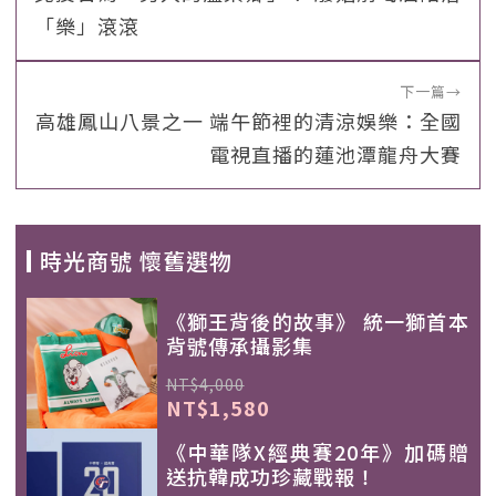
「樂」滾滾
下一篇
→
高雄鳳山八景之一 端午節裡的清涼娛樂：全國
電視直播的蓮池潭龍舟大賽
時光商號 懷舊選物
《獅王背後的故事》 統一獅首本
背號傳承攝影集
NT$4,000
NT$1,580
《中華隊X經典賽20年》加碼贈
送抗韓成功珍藏戰報！