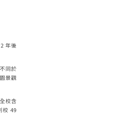
2 年後
 不同於
園景觀
全校含
校 49