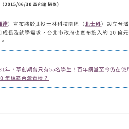
015/06/30 高宛瑜 攝影）
輝達
）宣布將於北投士林科技園區（
北士科
）設立台灣
成長及就學需求，台北市政府也宣布投入約 20 億
校。
31年，草創期曾只有55名學生！百年講堂至今仍在使
0 年稱霸台灣青棒？