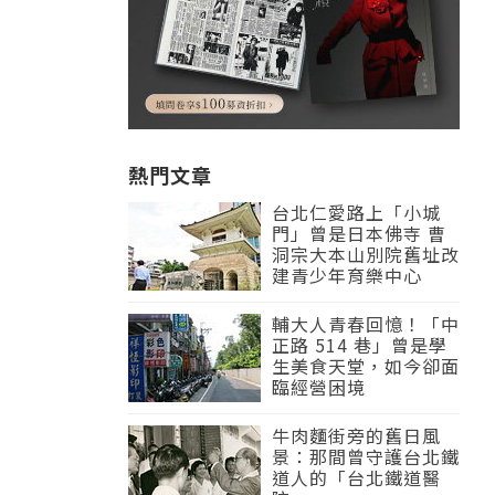
熱門文章
台北仁愛路上「小城
門」曾是日本佛寺 曹
洞宗大本山別院舊址改
建青少年育樂中心
輔大人青春回憶！「中
正路 514 巷」曾是學
生美食天堂，如今卻面
臨經營困境
牛肉麵街旁的舊日風
景：那間曾守護台北鐵
道人的「台北鐵道醫