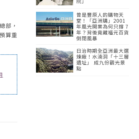
院」
曾是豐原人的購物天
堂！「亞洲購」2001
總部，
年風光開業為何只撐 7
年？背後竟藏福元百貨
元預算重
倒閉風暴
日治時期全亞洲最大選
煉廠！水湳洞「十三層
遺址」 成九份觀光景
點
用