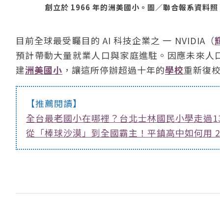
創立於 1966 年的洲美國小。圖／聯合報系資料照 （2
目前全球最受矚目的 AI 科技企業之 一 NVIDIA（
預計帶動大量就業人口與家庭進駐。因應未來人口
建
洲美國小
，讓這所停辦超過十年的
學校
重新復
【推薦閱讀】
全台最老國小在哪裡？台北士林國民小學走過1
從「棒球沙漠」到全國霸主！平鎮高中如何用 2