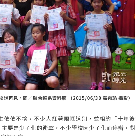
見。圖／聯合報系資料照 （2015/06/30 高宛瑜 攝影）
校師生依依不捨，不少人紅著眼眶道別，並相約「十年
，主要是少子化的衝擊，不少學校因少子化而停辦，對