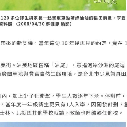
120 多位師生與家長一起騎單車沿著綠油油的稻田前進，享受
 （2008/04/30 蘇健忠 攝影）
來的新契機，當年這句 10 年後再見的約定，竟在 1
。
區洲美街。洲美地區舊稱「洲尾」，意指河岸沙洲的尾端
有廣闊草地與豐富自然生態環境，是台北市少見兼具田
圍內，加上少子化衝擊，學生人數逐年下滑。停辦前，
幼童，當年度一年級新生更只有1人入學，因開發計劃，創
轉往士林、北投區其他學校就讀，教師也陸續轉任他校。