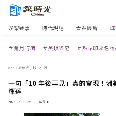
娛樂賽事
時代現場
青春懷舊
城
＃鬼月行銷
＃美琪樂皂
＃點點印聯名商
udn
/
報時光
/
城市生活
一句「10 年後再見」真的實現！洲
輝達
2026-07-02 09:18
吳秀樺