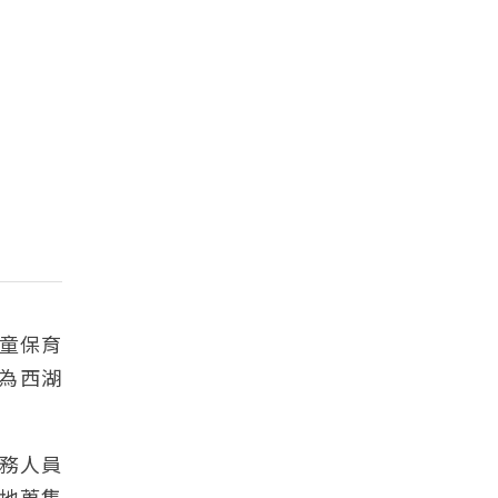
童保育
名為西湖
服務人員
地蒐集