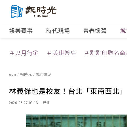
娛樂賽事
時代現場
青春懷舊
城
＃鬼月行銷
＃美琪樂皂
＃點點印聯名商
udn
/
報時光
/
城市生活
林義傑也是校友！台北「東南西北」四
2026-06-27 09:18
舒憶