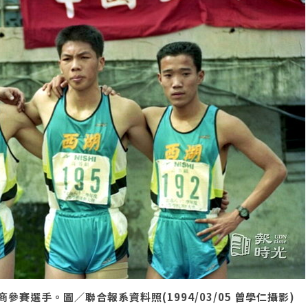
賽選手。圖／聯合報系資料照(1994/03/05 曾學仁攝影)