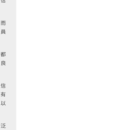
深信
謀而
人員
節都
及良
定信
並有
人以
廣泛