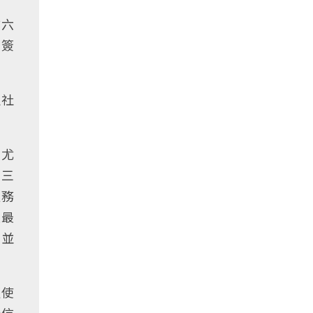
樓六
方簽
定社
，尤
、三
服務
是最
，並
更使