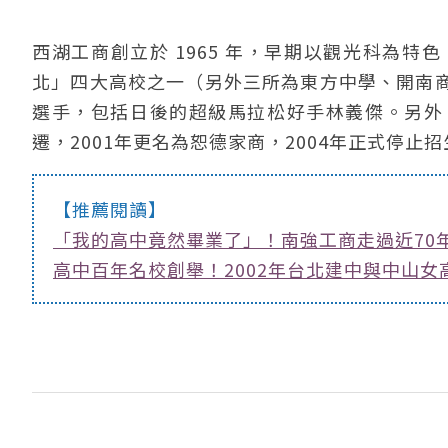
西湖工商創立於 1965 年，早期以觀光科為特
北」四大高校之一（另外三所為東方中學、開南
選手，包括日後的超級馬拉松好手林義傑。另外
遷，2001年更名為恕德家商，2004年正式停止
【推薦閱讀】
「我的高中竟然畢業了」！南強工商走過近70
高中百年名校創舉！2002年台北建中與中山女