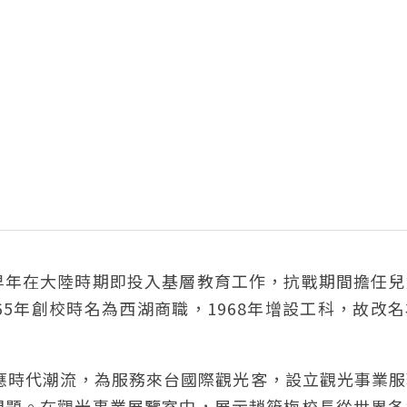
早年在大陸時期即投入基層教育工作，抗戰期間擔任兒
5年創校時名為西湖商職，1968年增設工科，故改
順應時代潮流，為服務來台國際觀光客，設立觀光事業
問題。在觀光事業展覽室中，展示趙筱梅校長從世界各