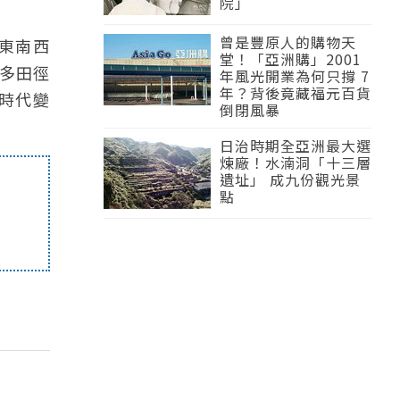
院」
曾是豐原人的購物天
東南西
堂！「亞洲購」2001
多田徑
年風光開業為何只撐 7
年？背後竟藏福元百貨
時代變
倒閉風暴
日治時期全亞洲最大選
煉廠！水湳洞「十三層
遺址」 成九份觀光景
點