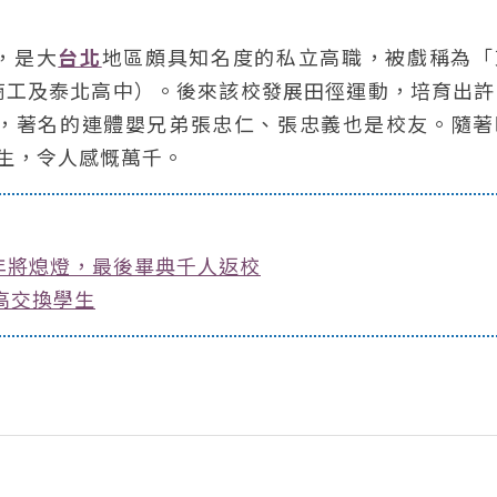
色，是大
台北
地區頗具知名度的私立高職，被戲稱為「
商工及泰北高中）。後來該校發展田徑運動，培育出許
，著名的連體嬰兄弟張忠仁、張忠義也是校友。隨著
招生，令人感慨萬千。
年將熄燈，最後畢典千人返校
高交換學生