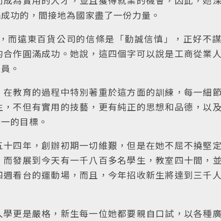
而成為實用的人才，並且獲得就業的機會，因此，她
滿成功的，間接地為國家盡了一份力量。
，而遠東百貨公司的信條是「勤誠信慎」，正好不
的合作圓滿成功。她說，這四個字可以說是工商從業
人員。
，在教育的過程中特別著重於這方面的訓練，每一細
生，不但有實用的技藝，更有純正的思想和品德，以
合一的目標。
五十四年，創辦初期一切維艱，但是在她不屈不撓堅
，而發展到今天有一千八百多名學生，教室四十間，
四週看台的運動場，而且，今年招收新生將達到三千
入學更是嚴格，新生每一位她都要親自口試，以各種