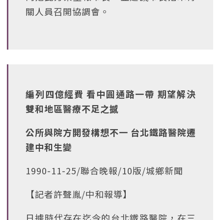
關人員召開協調會。
編列四億經費 看中圓通路一帶 期望解決
雙和地區醫療不足之撼
公所與院方開發構想不一 台北鐵路醫院遷
建中和生變
1990-11-25/聯合晚報/10版/城鄉新聞
【記者許聲胤/中和報導】
日據時代存在迄今的台北鐵路醫院，在三