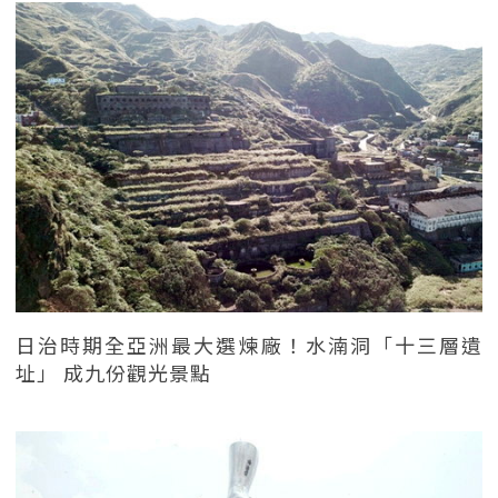
日治時期全亞洲最大選煉廠！水湳洞「十三層遺
址」 成九份觀光景點