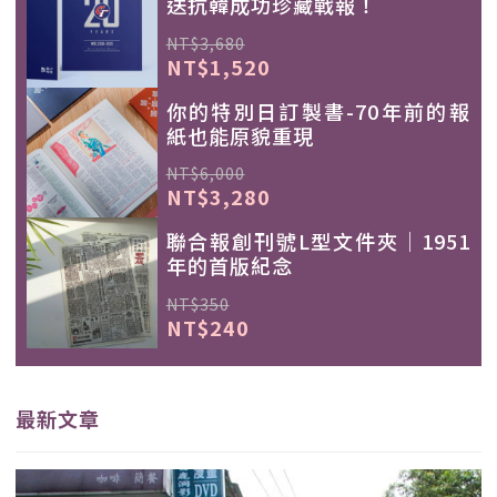
送抗韓成功珍藏戰報！
NT$3,680
NT$1,520
你的特別日訂製書-70年前的報
紙也能原貌重現
NT$6,000
NT$3,280
聯合報創刊號L型文件夾｜1951
年的首版紀念
NT$350
NT$240
最新文章