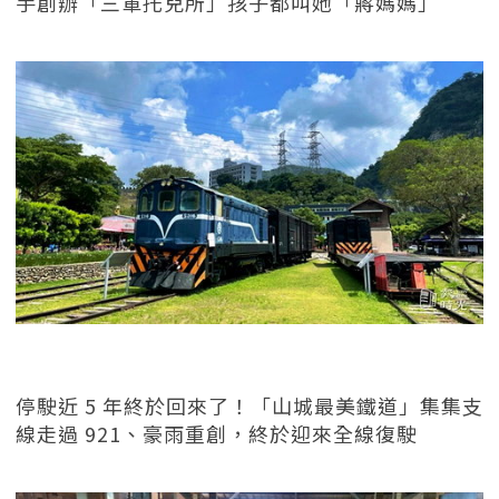
手創辦「三軍托兒所」孩子都叫她「蔣媽媽」
停駛近 5 年終於回來了！「山城最美鐵道」集集支
線走過 921、豪雨重創，終於迎來全線復駛