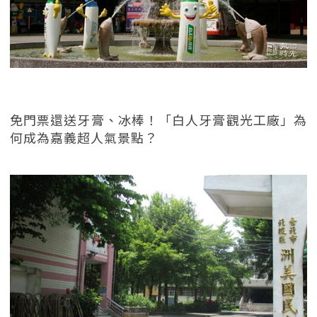
免門票還送牙膏、冰棒！「白人牙膏觀光工廠」為
何成為嘉義超人氣景點？