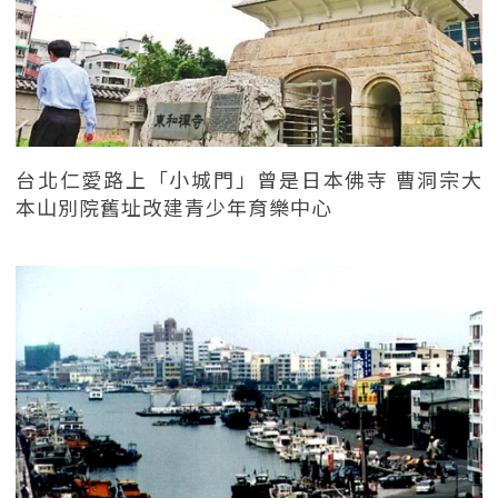
台北仁愛路上「小城門」曾是日本佛寺 曹洞宗大
本山別院舊址改建青少年育樂中心