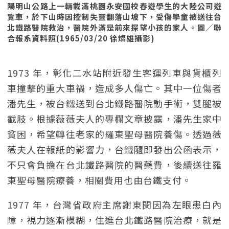
陽明山公路上一輛載滿桃園永安國校春遊學生的大陸公司遊
覽車，於下山時因控制失靈翻落山坡下，受傷學童被送往台
北鐵路醫院救治，醫院外滿是前來探望小孩的家人。圖／聯
合報系資料照(1965/03/20 徐燦雄攝影)
1973 年，彰化二水站附近發生客運列車與貨櫃列
車撞擊的重大車禍，造成多人傷亡。其中一位傷者
潘先生，被台鐵送到台北鐵路醫院動手術，雙腿被
截肢。根據薇薇夫人的專欄文章披露，潘先生家中
貧困，希望轉往老家的羅東聖母醫院養傷。透過薇
薇夫人在報紙的影響力，台鐵隨即發出公函表示，
不只會負擔在台北鐵路醫院的醫藥費，後續送往羅
東聖母醫院療養，相關費用也由台鐵支付。
1977 年，台灣省政府主席謝東閔因為左眼患白內
障，視力逐漸模糊，住進台北鐵路醫院治療，就是