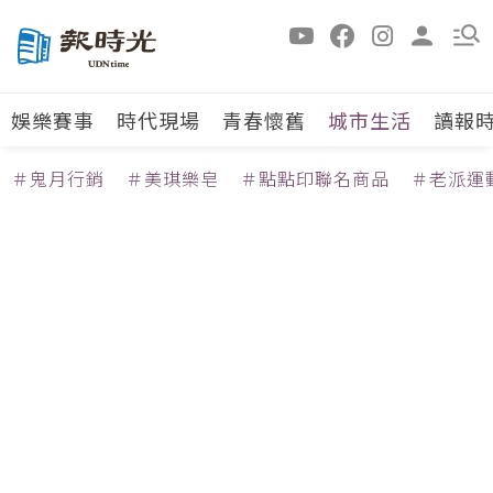
娛樂賽事
時代現場
青春懷舊
城市生活
讀報
＃鬼月行銷
＃美琪樂皂
＃點點印聯名商品
＃老派運