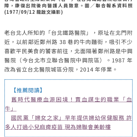
障，康復出院後向醫護人員致意。圖／聯合報系資料照
(1977/09/12 龍啟文攝影)
老台北人所知的「台北鐵路醫院」，原址在北門附
近，以前鄰近鄭州路 38 巷的牛肉麵街，吸引不少
喜歡平民美食的饕客前往，北面隔著鄭州路是中興
醫院（今台北市立聯合醫院中興院區）。1987 年
改為省立台北醫院城區分院，2014 年停業。
【推薦閱讀】
舊時代醫療血源困境！賣血謀生的職業「血
牛」
國民黨「婦女之家」早年提供婦幼保健服務 許
多人打過小兒麻痺疫苗 現為婦聯會美齡樓