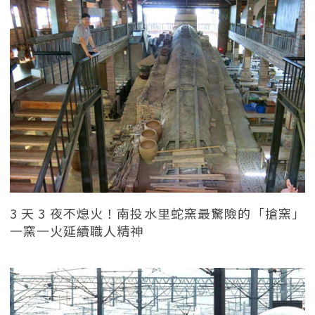
3 天 3 夜不熄火！南投水里蛇窯最驚險的「搶窯」
一窯一火延續職人精神