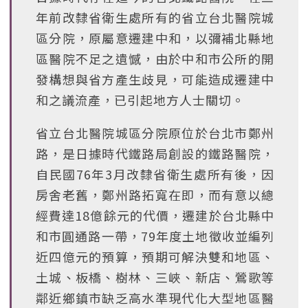
年前改隸省衛生處所有的省立台北醫院城
區分院，原屬意遷建中和，以彌補北縣地
區醫院不足之遺憾，由於中和市公所的開
發構想與省方產生歧見，可能造成遷建中
和之議流產，已引起地方人士關切。
省立台北醫院城區分院原位於台北市鄭州
路，是日據時代鐵路局創設的鐵路醫院，
自民國76年3月改隸省衛生處所有後，因
房舍老舊，鄭州路拓寬在即，而有意以總
經費達18億餘元的代價，遷建於台北縣中
和市圓通路一帶，79年度土地徵收並編列
近四億元的預算，預期可解決雙和地區、
土城、板橋、樹林、三峽、新店、鶯歌等
鄰近鄉鎮市缺乏高水準現代化大型地區醫