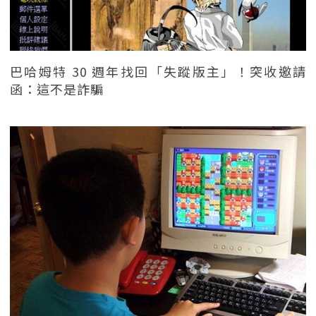
巴哈姆特 30 週年找回「失蹤版主」！突收邀請
函：這不是詐騙