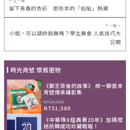
←
上一篇
留下青春的色彩 那些年的「拍貼」熱潮
下一篇
→
小姐，可以請妳跳舞嗎？學生舞會 人氣技巧大
公開
時光商號 懷舊選物
《獅王背後的故事》 統一獅首本
背號傳承攝影集
NT$4,000
NT$1,580
《中華隊X經典賽20年》加碼贈
送抗韓成功珍藏戰報！