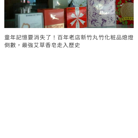
童年記憶要消失了！百年老店新竹丸竹化粧品熄燈
倒數，最強艾草香皂走入歷史