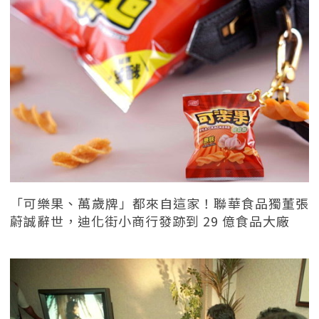
「可樂果、萬歲牌」都來自這家！聯華食品獨董張
蔚誠辭世，迪化街小商行發跡到 29 億食品大廠