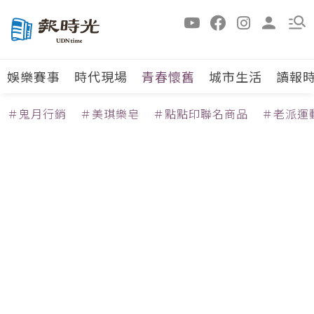
娛樂賽事
時代現場
青春懷舊
城市生活
讀報
＃鬼月行銷
＃美琪樂皂
＃點點印聯名商品
＃老派運