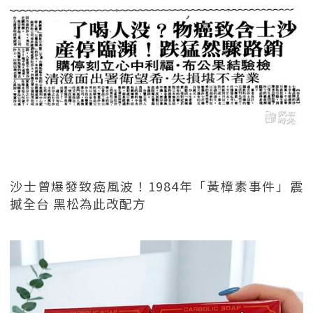
沙士曾爆發致癌風波！1984年「黃樟素事件」震
撼全台 黑松為此改配方