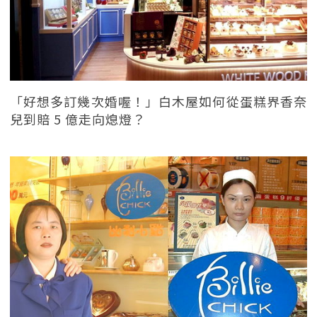
「好想多訂幾次婚喔！」白木屋如何從蛋糕界香奈
兒到賠 5 億走向熄燈？