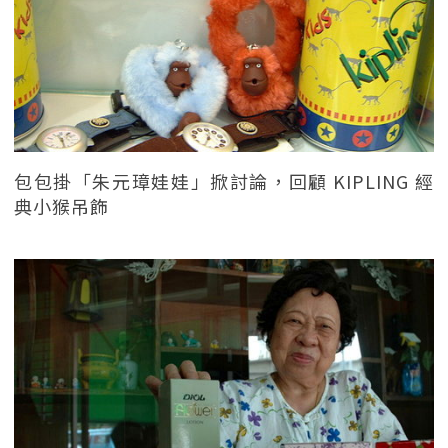
包包掛「朱元璋娃娃」掀討論，回顧 KIPLING 經
典小猴吊飾