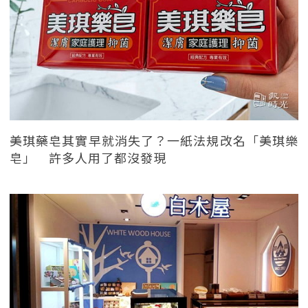
美琪藥皂其實早就消失了？一紙法規改名「美琪樂
皂」 許多人用了都沒發現