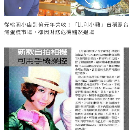
從桃園小店到億元年營收！「比利小雞」曾稱霸台
灣蛋糕市場，卻因財務危機黯然退場