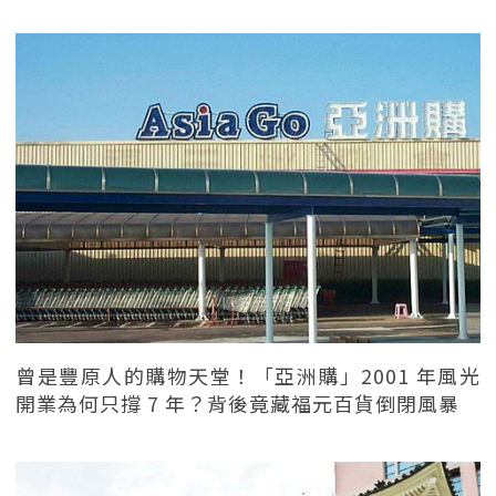
曾是豐原人的購物天堂！「亞洲購」2001 年風光
開業為何只撐 7 年？背後竟藏福元百貨倒閉風暴