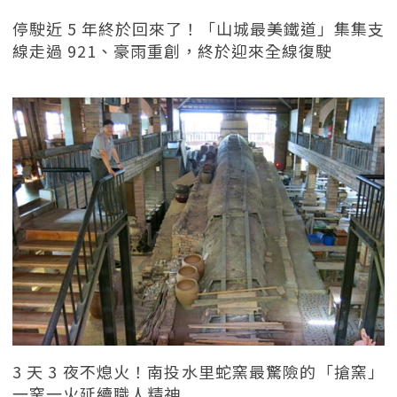
停駛近 5 年終於回來了！「山城最美鐵道」集集支
線走過 921、豪雨重創，終於迎來全線復駛
3 天 3 夜不熄火！南投水里蛇窯最驚險的「搶窯」
一窯一火延續職人精神