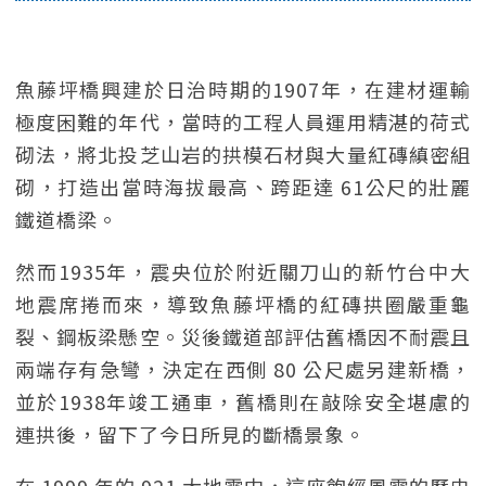
魚藤坪橋興建於日治時期的1907年，在建材運輸
極度困難的年代，當時的工程人員運用精湛的荷式
砌法，將北投芝山岩的拱模石材與大量紅磚縝密組
砌，打造出當時海拔最高、跨距達 61公尺的壯麗
鐵道橋梁。
然而1935年，震央位於附近關刀山的新竹台中大
地震席捲而來，導致魚藤坪橋的紅磚拱圈嚴重龜
裂、鋼板梁懸空。災後鐵道部評估舊橋因不耐震且
兩端存有急彎，決定在西側 80 公尺處另建新橋，
並於1938年竣工通車，舊橋則在敲除安全堪慮的
連拱後，留下了今日所見的斷橋景象。