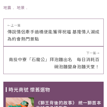
地震
﹒
地景
﹒
←
上一篇
傳說情侶牽手過橋便能獲得祝福 基隆情人湖成
為約會熱門景點
下一篇
→
南投中寮「石龍公」拜泡麵出名 每日消耗百
碗泡麵變身泡麵天堂！
時光商號 懷舊選物
《獅王背後的故事》 統一獅首本