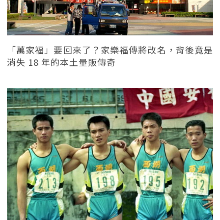
「萬家福」要回來了？家樂福傳將改名，背後竟是
消失 18 年的本土量販傳奇