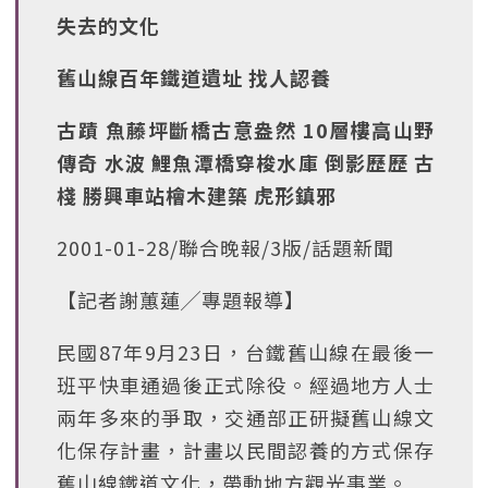
失去的文化
舊山線百年鐵道遺址 找人認養
古蹟 魚藤坪斷橋古意盎然 10層樓高山野
傳奇 水波 鯉魚潭橋穿梭水庫 倒影歷歷 古
棧 勝興車站檜木建築 虎形鎮邪
2001-01-28/聯合晚報/3版/話題新聞
【記者謝蕙蓮╱專題報導】
民國87年9月23日，台鐵舊山線在最後一
班平快車通過後正式除役。經過地方人士
兩年多來的爭取，交通部正研擬舊山線文
化保存計畫，計畫以民間認養的方式保存
舊山線鐵道文化，帶動地方觀光事業。