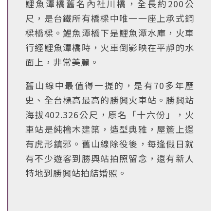
鯉魚潭橋舊名內社川橋，全長約200公
尺，是台鐵所有橋樑中唯一一座上承式鋼
樑橋樑。鯉魚潭橋下是鯉魚潭水庫，火車
行經鯉魚潭橋時，火車倒影映在平靜的水
面上，非常美麗。
舊山線中最值得一提的，是有70多年歷
史、全台標高最高的勝興火車站。勝興站
海拔402.326公尺，原名「十六份」，火
車站是純檜木建築，造型典雅，屋簷上還
有虎形鎮邪。舊山線除役後，每逢假日就
有不少遊客到勝興站拍照留念，還有新人
特地到勝興站拍結婚照。