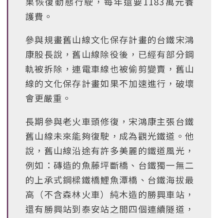
果恢復動態行駛，每年還要1183萬元養
護費。
參與規畫舊山線文化保存計畫的台鐵宋鴻
康股長說，舊山線除役後，已經有部分鋼
軌被拆除，連電車線也被偷剪變賣，舊山
線的文化保存計畫如果不加速進行，破壞
會更嚴重。
長期參與老火車頭修復，宋鴻康主張台鐵
舊山線未來能夠復駛，成為觀光鐵道。他
說，舊山線沿途有許多美麗的鐵道風光，
例如：磚造的魚藤坪斷橋、台鐵獨一無二
的上承式鋼樑鐵橋鯉魚潭橋、台鐵海拔最
高（不含森林火車）純木造的勝興車站，
還有勝興站到泰安站之間四個連續隧道，