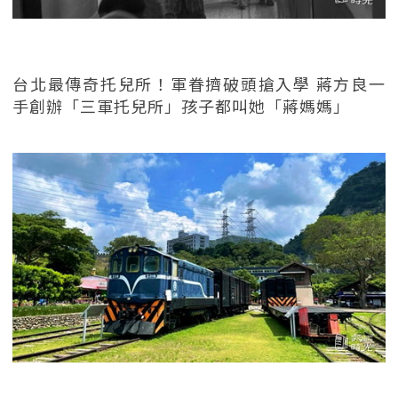
台北最傳奇托兒所！軍眷擠破頭搶入學 蔣方良一
手創辦「三軍托兒所」孩子都叫她「蔣媽媽」