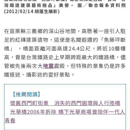
灣鐵道建築藝術極品」美譽。 圖／聯合報系資料照
(2012/02/14 胡蓬生攝影)
在苗栗縣三義鄉的深山谷地間，高懸著一座引人駐
足的紅磚建築遺物，這便是名聞遐邇的「魚藤坪斷
橋」 ，橋面距離河面高達24.4公尺，將近10層樓
高，曾是台灣鐵路史上早期跨距最大的鐵路橋，儘
管被先後兩次大
地震
震毀，但特殊的景象仍是許多
鐵道迷、攝影迷的愛好景點。
【推薦閱讀】
懷舊西門町街景 消失的西門圓環與人行陸橋
光華橋2006年拆除 橋下光華商場曾陪伴一代人
青春