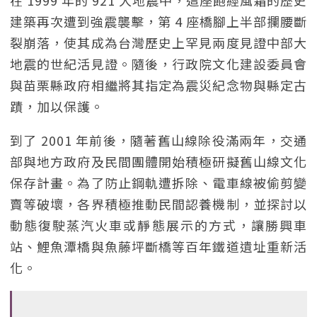
在 1999 年的 921 大地震中，這座飽經風霜的歷史
建築再次遭到強震襲擊，第 4 座橋腳上半部攔腰斷
裂崩落，使其成為台灣歷史上罕見兩度見證中部大
地震的世紀活見證。隨後，行政院文化建設委員會
與苗栗縣政府相繼將其指定為震災紀念物與縣定古
蹟，加以保護。
到了 2001 年前後，隨著舊山線除役滿兩年，交通
部與地方政府及民間團體開始積極研擬舊山線文化
保存計畫。為了防止鋼軌遭拆除、電車線被偷剪變
賣等破壞，各界積極推動民間認養機制，並探討以
動態復駛蒸汽火車或靜態展示的方式，讓勝興車
站、鯉魚潭橋與魚藤坪斷橋等百年鐵道遺址重新活
化。