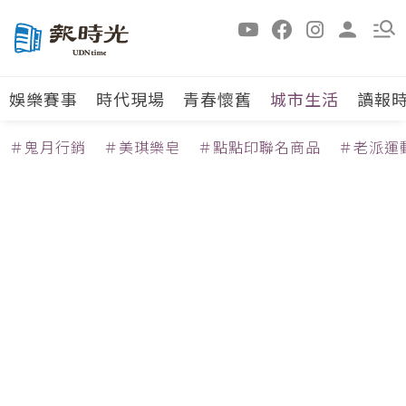
娛樂賽事
時代現場
青春懷舊
城市生活
讀報
＃鬼月行銷
＃美琪樂皂
＃點點印聯名商品
＃老派運