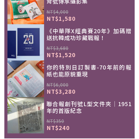
背號傳承攝影集
NT$4,000
NT$1,580
《中華隊X經典賽20年》加碼贈
送抗韓成功珍藏戰報！
NT$3,680
NT$1,520
你的特別日訂製書-70年前的報
紙也能原貌重現
NT$6,000
NT$3,280
聯合報創刊號L型文件夾｜1951
年的首版紀念
NT$350
NT$240