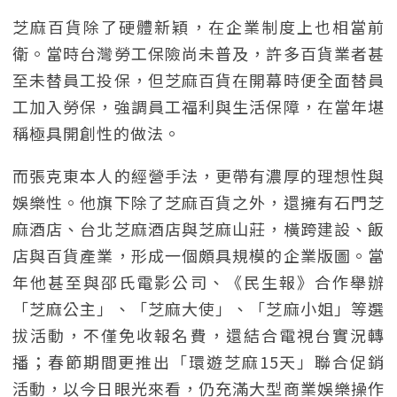
芝麻百貨除了硬體新穎，在企業制度上也相當前
衛。當時台灣勞工保險尚未普及，許多百貨業者甚
至未替員工投保，但芝麻百貨在開幕時便全面替員
工加入勞保，強調員工福利與生活保障，在當年堪
稱極具開創性的做法。
而張克東本人的經營手法，更帶有濃厚的理想性與
娛樂性。他旗下除了芝麻百貨之外，還擁有石門芝
麻酒店、台北芝麻酒店與芝麻山莊，橫跨建設、飯
店與百貨產業，形成一個頗具規模的企業版圖。當
年他甚至與邵氏電影公司、《民生報》合作舉辦
「芝麻公主」、「芝麻大使」、「芝麻小姐」等選
拔活動，不僅免收報名費，還結合電視台實況轉
播；春節期間更推出「環遊芝麻15天」聯合促銷
活動，以今日眼光來看，仍充滿大型商業娛樂操作