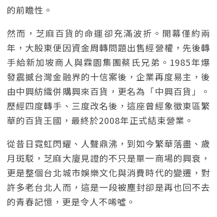
的前瞻性。
然而，芝麻百貨的命運卻充滿波折。開幕僅約兩
年，大股東便因資金周轉問題出售經營權，先後轉
手給新加坡商人與霖園集團蔡氏兄弟。1985年爆
發震撼台灣金融界的十信案後，企業再度易主，後
由中興紡織併購興來百貨，更名為「中興百貨」。
歷經四度轉手、三度改名後，這座曾經象徵東區繁
華的百貨王國，最終於2008年正式結束營業。
從昔日霓虹閃耀、人聲鼎沸，到如今繁華落盡、歲
月斑駁，芝麻大廈見證的不只是單一商場的興衰，
更是整個台北城市娛樂文化與消費時代的變遷，對
許多老台北人而，這是一段被塵封卻是再也回不去
的青春記憶，更是令人不唏噓。