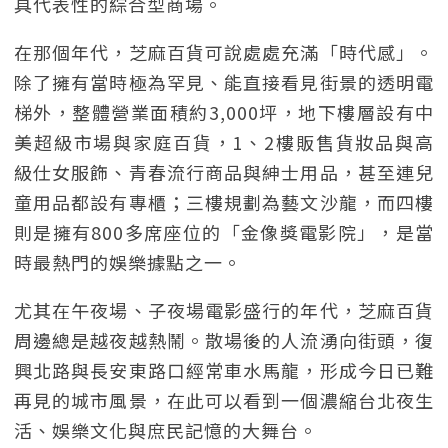
具代表性的綜合型商場。
在那個年代，芝麻百貨可說處處充滿「時代感」。
除了擁有當時極為罕見、能直接看見街景的透明電
梯外，整體營業面積約3,000坪，地下樓層設有中
美超級市場與家庭百貨，1、2樓販售貨妝品與高
級仕女服飾、青春流行商品與紳士用品，甚至連兒
童用品都設有專櫃；三樓規劃為藝文沙龍，而四樓
則是擁有800多席座位的「金像獎電影院」，是當
時最熱門的娛樂據點之一。
尤其在午夜場、子夜場電影盛行的年代，芝麻百貨
周邊總是越夜越熱鬧。散場後的人流湧向街頭，復
興北路與長安東路口經常車水馬龍，形成今日已難
再見的城市風景，在此可以看到一個濃縮台北夜生
活、娛樂文化與庶民記憶的大舞台。