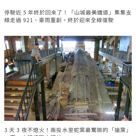
停駛近 5 年終於回來了！「山城最美鐵道」集集支
線走過 921、豪雨重創，終於迎來全線復駛
3 天 3 夜不熄火！南投水里蛇窯最驚險的「搶窯」