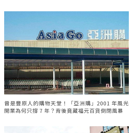
曾是豐原人的購物天堂！「亞洲購」2001 年風光
開業為何只撐 7 年？背後竟藏福元百貨倒閉風暴