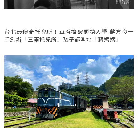
台北最傳奇托兒所！軍眷擠破頭搶入學 蔣方良一
手創辦「三軍托兒所」孩子都叫她「蔣媽媽」