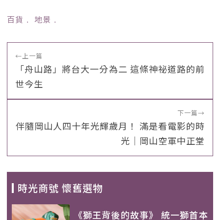
百貨
﹒
地景
﹒
←
上一篇
「舟山路」將台大一分為二 這條神祕道路的前
世今生
下一篇
→
伴隨岡山人四十年光輝歲月！ 滿是看電影的時
光｜岡山空軍中正堂
時光商號 懷舊選物
《獅王背後的故事》 統一獅首本