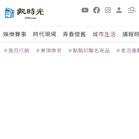
娛樂賽事
時代現場
青春懷舊
城市生活
讀報
＃鬼月行銷
＃美琪樂皂
＃點點印聯名商品
＃老派運