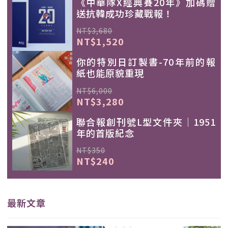
《中華隊X經典賽20年》加碼贈
送抗韓成功珍藏戰報！
NT$3,680
NT$1,520
你的特別日訂製書-70年前的報
紙也能原貌重現
NT$6,000
NT$3,280
聯合報創刊號L型文件夾｜1951
年的首版紀念
NT$350
NT$240
最新文章