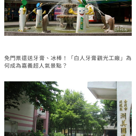
免門票還送牙膏、冰棒！「白人牙膏觀光工廠」為
何成為嘉義超人氣景點？