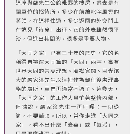
這座與嚴先生公館毗鄰的樓房，過去是有
關單位的招待所，多少在前線叱咤風雲的
將領，在這裡住過，多少返國的外交鬥士
在這兒「待命」出征。它的外表雖然很平
淡，但進出其間的，很多是重要人物。
「大同之家」已有三十年的歷史，它的名
稱得自禮運大同篇的「大同」兩字，寓有
世界大同的崇高理想。胸襟寬闊、目光遠
大的嚴家淦先生以這裡作為卸任後處理事
務的處所，真是再適當不過了。這幾天，
「大同之家」的工作人員忙著整修內部，
但據說，嚴家淦先生一再叮囑：一切從
簡，不要舖張。所以，當你走進「大同之
家」，看不出什麼「豪華」或「氣派」，
只是那麼雅潔、寧靜。