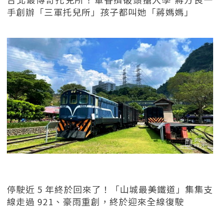
手創辦「三軍托兒所」孩子都叫她「蔣媽媽」
停駛近 5 年終於回來了！「山城最美鐵道」集集支
線走過 921、豪雨重創，終於迎來全線復駛