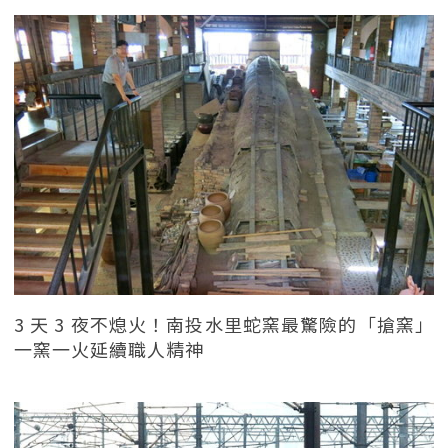
3 天 3 夜不熄火！南投水里蛇窯最驚險的「搶窯」
一窯一火延續職人精神