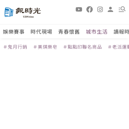
娛樂賽事
時代現場
青春懷舊
城市生活
讀報
＃鬼月行銷
＃美琪樂皂
＃點點印聯名商品
＃老派運