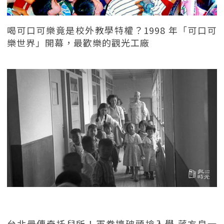
喝可口可樂竟是校外教學特權？1998 年「可口可
樂世界」開幕，最歡樂的觀光工廠
台北最傳奇托兒所！軍眷擠破頭搶入學 蔣方良一