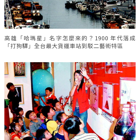
高雄「哈瑪星」名字怎麼來的？1900 年代落成
「打狗驛」全台最大貨運車站到駁二藝術特區