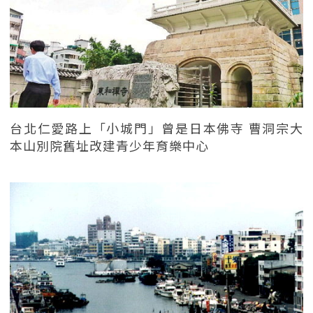
台北仁愛路上「小城門」曾是日本佛寺 曹洞宗大
本山別院舊址改建青少年育樂中心