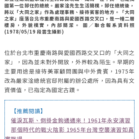
國第一位卸任的總統。嚴家淦先生生活簡樸，卸任總統後，
將以「大同之家」作為處理事務、接待賓客的地方。「大同
之家」座落台北市重慶南路與愛國西路交叉口，是一幢二層
樓房，外貌樸實，內部簡潔。 圖／聯合報系資料照
(1978/05/19 段雲生攝影)
位於台北市重慶南路與愛國西路交叉口的「大同之
家」，因為並未對外開放，外界較為陌生。早期的
主要用途是接待美軍顧問團與中外貴賓，1975年
改為嚴家淦總統官邸附屬的辦公處所，因為具有文
資價值，已指定為國定古蹟。
【推薦閱讀】
催淚瓦斯、倒掛金鉤通通來！1961年永安演習
那個時代的戰火陰影 1965年台灣空襲演習如真
實戰場