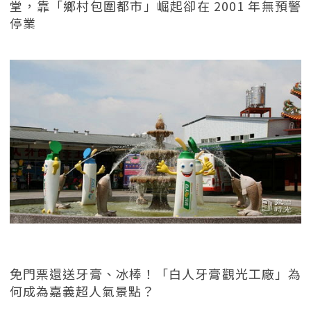
堂，靠「鄉村包圍都市」崛起卻在 2001 年無預警
停業
免門票還送牙膏、冰棒！「白人牙膏觀光工廠」為
何成為嘉義超人氣景點？