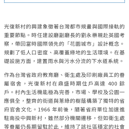
光復新村的興建象徵著台灣都市規畫與國際接軌的
重要節點。時任建設廳副廳長的劉永楙親赴英國考
察，帶回當時國際領先的「花園城市」設計概念。
規劃了低人口密度、高覆蓋綠地的生活環境。在基
礎設施方面，建置雨水與污水分流的下水道系統。
作為台灣省政府教育廳、衛生處及印刷廠員工的眷
屬宿舍，光復新村在鼎盛時期住戶高達 400 餘
戶。村內生活機能極為完善，市場、學校及公園一
應俱全，整齊的街道與蔥綠的樹蔭構築了獨特的省
府官舍文化。1966 年前後，隨著省府單位加速進
駐南投中興新村，雖然部分機關遷移，但如衛生處
等眷屬仍長期留駐於此，維持了該社區穩定的社會