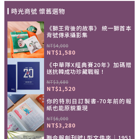
時光商號 懷舊選物
《獅王背後的故事》 統一獅首本
背號傳承攝影集
NT$4,000
NT$1,580
《中華隊X經典賽20年》加碼贈
送抗韓成功珍藏戰報！
NT$3,680
NT$1,520
你的特別日訂製書-70年前的報
紙也能原貌重現
NT$6,000
NT$3,280
聯合報創刊號L型文件夾｜1951