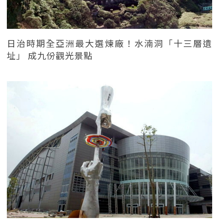
日治時期全亞洲最大選煉廠！水湳洞「十三層遺
址」 成九份觀光景點