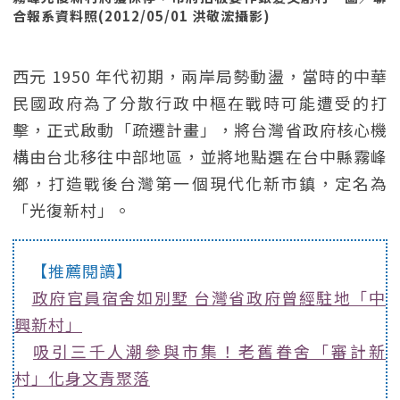
合報系資料照(2012/05/01 洪敬浤攝影)
西元 1950 年代初期，兩岸局勢動盪，當時的中華
民國政府為了分散行政中樞在戰時可能遭受的打
擊，正式啟動「疏遷計畫」，將台灣省政府核心機
構由台北移往中部地區，並將地點選在台中縣霧峰
鄉，打造戰後台灣第一個現代化新市鎮，定名為
「光復新村」。
【推薦閱讀】
政府官員宿舍如別墅 台灣省政府曾經駐地「中
興新村」
吸引三千人潮參與市集！老舊眷舍「審計新
村」化身文青聚落