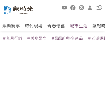
娛樂賽事
時代現場
青春懷舊
城市生活
讀報
＃鬼月行銷
＃美琪樂皂
＃點點印聯名商品
＃老派運