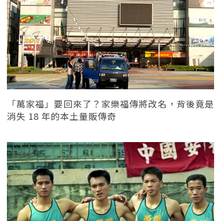
「萬家福」要回來了？家樂福傳將改名，背後竟是
消失 18 年的本土量販傳奇