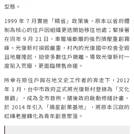
型態。
1999 年 7 月實施「精省」政策後，原本以省府體
制為核心的住戶因組織更迭開始移往他處；緊接著
在同年 9 月 21 日，車籠埔斷層的強烈擠壓重創霧
峰。光復新村損毀嚴重，村內的光復國中校舍全毀
且地層隆起，迫使多數住戶撤離。導致光復新村一
度陷入荒廢，更面臨標售命運。
所幸在原住戶與在地文史工作者的奔走下，2012
年 1 月，台中市政府正式將光復新村登錄為「文化
景觀」，成為全市首例。隨後政府啟動修繕計畫，
於 2014 年引入「摘星創業基地」，將原本沉寂的
紅磚老屋轉化為青年創意聚落。