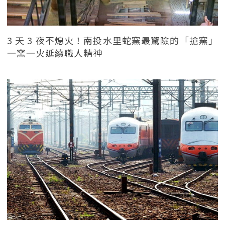
3 天 3 夜不熄火！南投水里蛇窯最驚險的「搶窯」
一窯一火延續職人精神