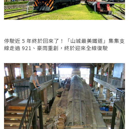
停駛近 5 年終於回來了！「山城最美鐵道」集集支
線走過 921、豪雨重創，終於迎來全線復駛