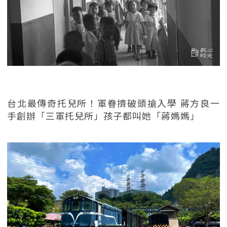
台北最傳奇托兒所！軍眷擠破頭搶入學 蔣方良一
手創辦「三軍托兒所」孩子都叫她「蔣媽媽」