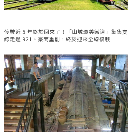
停駛近 5 年終於回來了！「山城最美鐵道」集集支
線走過 921、豪雨重創，終於迎來全線復駛