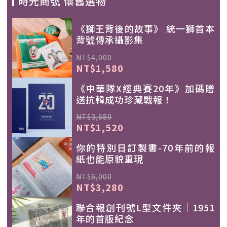
時光商號 懷舊選物
《獅王背後的故事》 統一獅首本
背號傳承攝影集
NT$4,000
NT$1,580
《中華隊X經典賽20年》加碼贈
送抗韓成功珍藏戰報！
NT$3,680
NT$1,520
你的特別日訂製書-70年前的報
紙也能原貌重現
NT$6,000
NT$3,280
聯合報創刊號L型文件夾｜1951
年的首版紀念