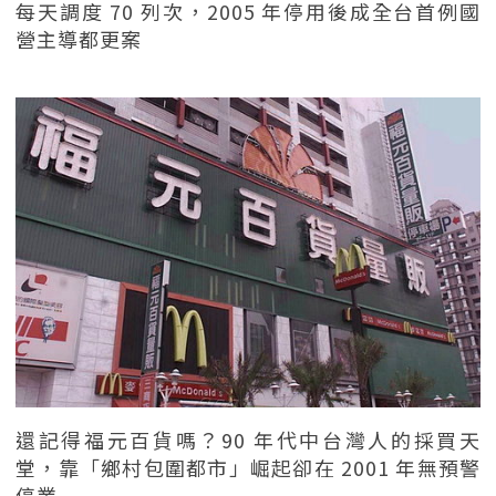
每天調度 70 列次，2005 年停用後成全台首例國
營主導都更案
還記得福元百貨嗎？90 年代中台灣人的採買天
堂，靠「鄉村包圍都市」崛起卻在 2001 年無預警
停業