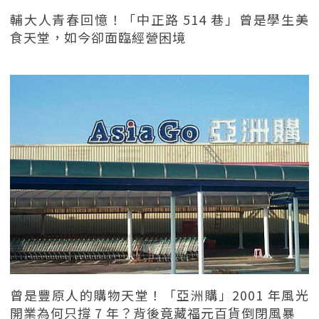
輔大人青春回憶！「中正路 514 巷」曾是學生美
食天堂，如今卻面臨經營困境
曾是豐原人的購物天堂！「亞洲購」2001 年風光
開業為何只撐 7 年？背後竟藏福元百貨倒閉風暴