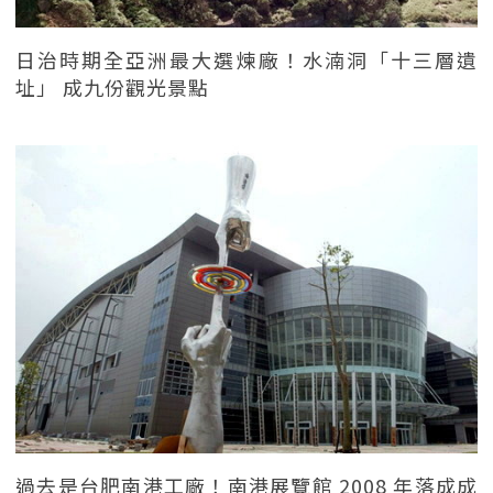
日治時期全亞洲最大選煉廠！水湳洞「十三層遺
址」 成九份觀光景點
過去是台肥南港工廠！南港展覽館 2008 年落成成