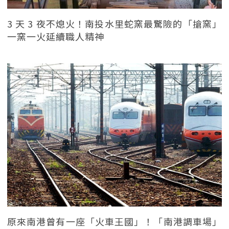
3 天 3 夜不熄火！南投水里蛇窯最驚險的「搶窯」
一窯一火延續職人精神
原來南港曾有一座「火車王國」！「南港調車場」