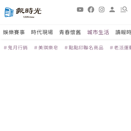
娛樂賽事
時代現場
青春懷舊
城市生活
讀報
＃鬼月行銷
＃美琪樂皂
＃點點印聯名商品
＃老派運