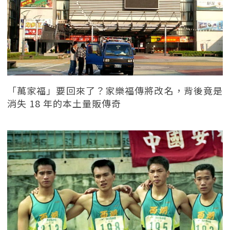
「萬家福」要回來了？家樂福傳將改名，背後竟是
消失 18 年的本土量販傳奇