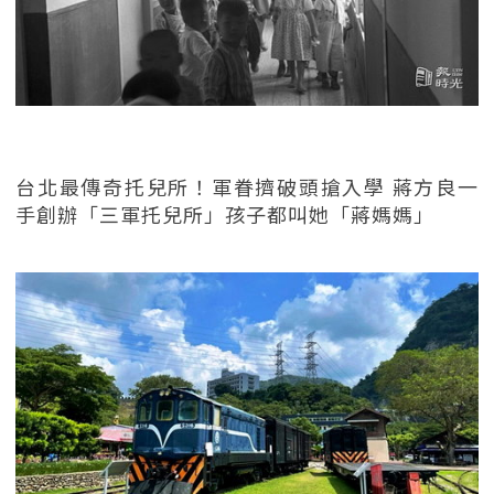
台北最傳奇托兒所！軍眷擠破頭搶入學 蔣方良一
手創辦「三軍托兒所」孩子都叫她「蔣媽媽」