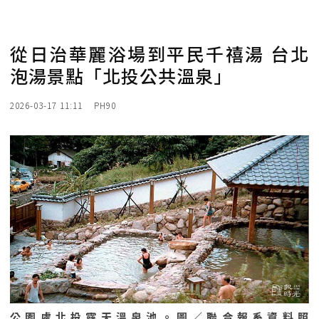
從日治華麗浴場到平民千禧湯 台北
泡湯景點「北投公共溫泉」
2026-03-17 11:11
PH90
公園處北投露天溫泉池。圖／聯合報系資料照