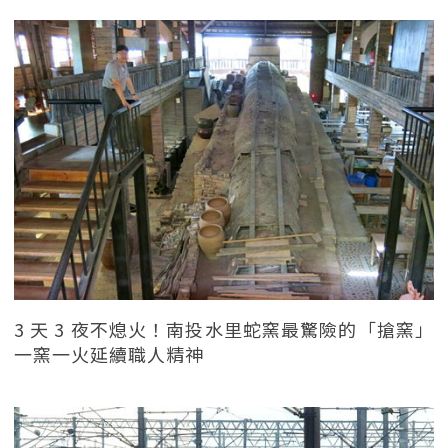
3 天 3 夜不熄火！南投水里蛇窯最驚險的「搶窯」
一窯一火延續職人精神