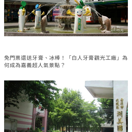
免門票還送牙膏、冰棒！「白人牙膏觀光工廠」為
何成為嘉義超人氣景點？