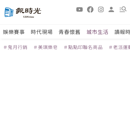
娛樂賽事
時代現場
青春懷舊
城市生活
讀報
＃鬼月行銷
＃美琪樂皂
＃點點印聯名商品
＃老派運