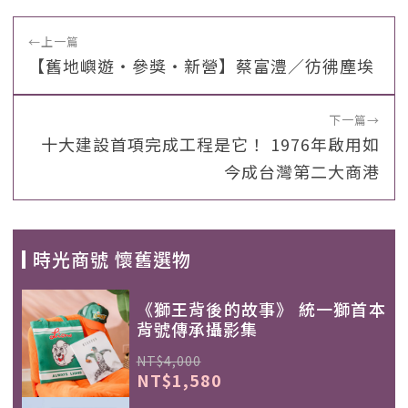
←
上一篇
【舊地嶼遊‧參獎‧新營】蔡富澧／彷彿塵埃
下一篇
→
十大建設首項完成工程是它！ 1976年啟用如
今成台灣第二大商港
時光商號 懷舊選物
《獅王背後的故事》 統一獅首本
背號傳承攝影集
NT$4,000
NT$1,580