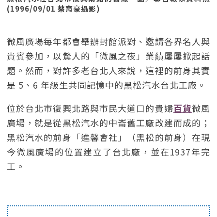
(1996/09/01 蔡育豪攝影)
微風廣場每年都會舉辦封館派對、邀請各界名人與
貴賓參加，以驚人的「微風之夜」業績屢屢掀起話
題。然而，對許多老台北人來說，這裡的前身其實
是 5、6 年級生共同記憶中的黑松汽水台北工廠。
位於台北市復興北路與市民大道口的貴婦
百貨
微風
廣場，就是從黑松汽水的中崙舊工廠改建而成的；
黑松汽水的前身「進馨會社」（黑松的前身）在現
今微風廣場的位置建立了台北廠，並在1937年完
工。