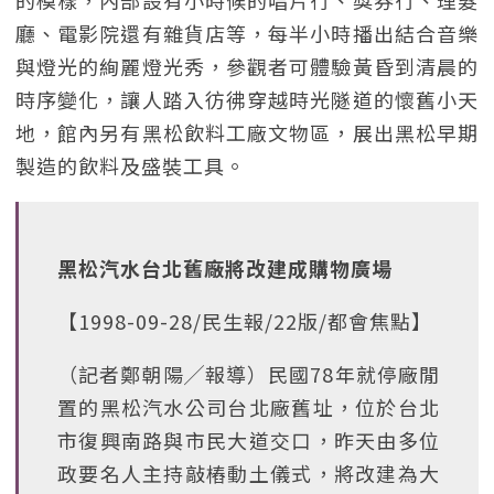
的模樣，內部設有小時候的唱片行、獎券行、理髮
廳、電影院還有雜貨店等，每半小時播出結合音樂
與燈光的絢麗燈光秀，參觀者可體驗黃昏到清晨的
時序變化，讓人踏入彷彿穿越時光隧道的懷舊小天
地，館內另有黑松飲料工廠文物區，展出黑松早期
製造的飲料及盛裝工具。
黑松汽水台北舊廠將改建成購物廣場
【1998-09-28/民生報/22版/都會焦點】
（記者鄭朝陽╱報導）民國78年就停廠閒
置的黑松汽水公司台北廠舊址，位於台北
市復興南路與市民大道交口，昨天由多位
政要名人主持敲樁動土儀式，將改建為大