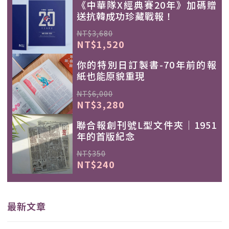
《中華隊X經典賽20年》加碼贈
送抗韓成功珍藏戰報！
NT$3,680
NT$1,520
你的特別日訂製書-70年前的報
紙也能原貌重現
NT$6,000
NT$3,280
聯合報創刊號L型文件夾｜1951
年的首版紀念
NT$350
NT$240
最新文章