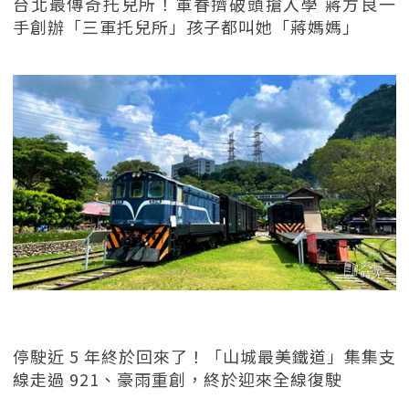
台北最傳奇托兒所！軍眷擠破頭搶入學 蔣方良一
手創辦「三軍托兒所」孩子都叫她「蔣媽媽」
停駛近 5 年終於回來了！「山城最美鐵道」集集支
線走過 921、豪雨重創，終於迎來全線復駛