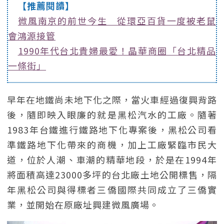
【推薦閱讀】
微風南京的前世今生 從環亞百貨一度被老鼠
會鴻源接管
1990年代台北貴婦最愛！晶華商圈「台北精品
一條街」
早年在地鐵尚未地下化之際，當火車經過復興背路
後，隨即映入眼廉的就是黑松汽水的工廠。隨著
1983年台鐵進行鐵路地下化專案後，黑松公司看
準鐵路地下化帶來的商機，加上工廠緊臨市民大
道，位於人潮、車潮的精華地段，於是在1994年
將面積高達23000多坪的台北廠土地公開標售，隔
年黑松公司與得標者三僑國際共同成立了三僑實
業，並開始在原廠址興建微風廣場。