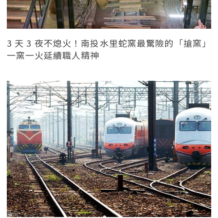
3 天 3 夜不熄火！南投水里蛇窯最驚險的「搶窯」
一窯一火延續職人精神