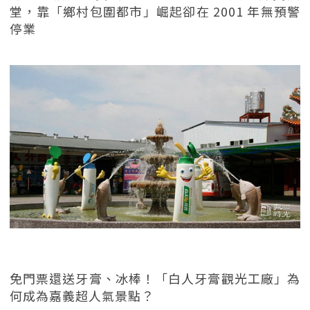
堂，靠「鄉村包圍都市」崛起卻在 2001 年無預警
停業
免門票還送牙膏、冰棒！「白人牙膏觀光工廠」為
何成為嘉義超人氣景點？