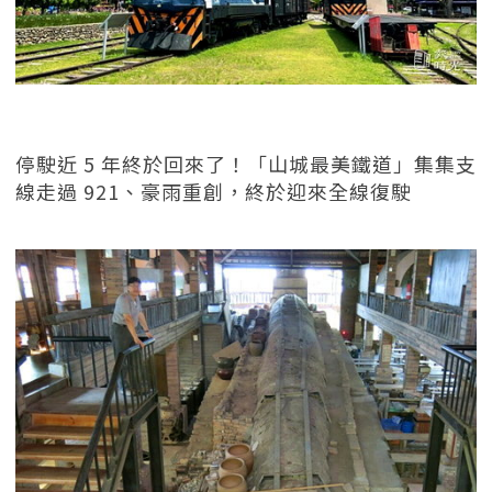
停駛近 5 年終於回來了！「山城最美鐵道」集集支
線走過 921、豪雨重創，終於迎來全線復駛