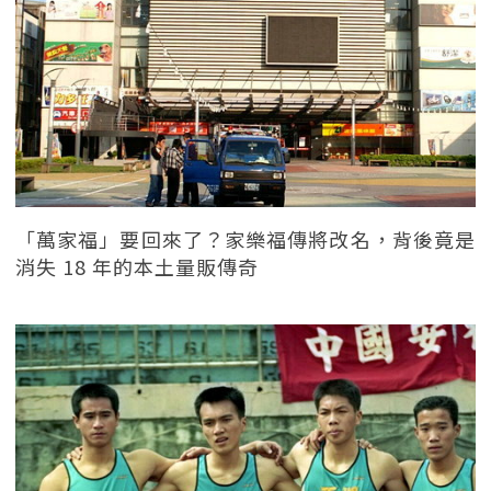
「萬家福」要回來了？家樂福傳將改名，背後竟是
消失 18 年的本土量販傳奇