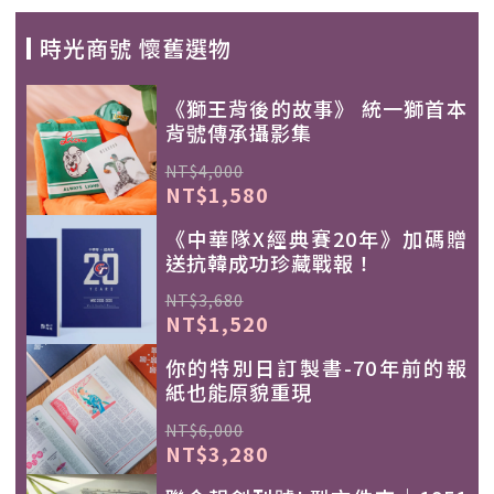
時光商號 懷舊選物
《獅王背後的故事》 統一獅首本
背號傳承攝影集
NT$4,000
NT$1,580
《中華隊X經典賽20年》加碼贈
送抗韓成功珍藏戰報！
NT$3,680
NT$1,520
你的特別日訂製書-70年前的報
紙也能原貌重現
NT$6,000
NT$3,280