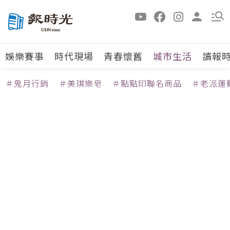
娛樂賽事
時代現場
青春懷舊
城市生活
讀報
＃鬼月行銷
＃美琪樂皂
＃點點印聯名商品
＃老派運