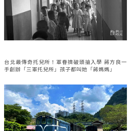
台北最傳奇托兒所！軍眷擠破頭搶入學 蔣方良一
手創辦「三軍托兒所」孩子都叫她「蔣媽媽」