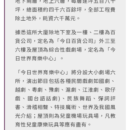
地下兩層，地上六層，每層建坪五百八十
坪，總面積約四千六百餘坪，全部工程費
除土地外，耗資六千萬元。
據悉這所大廈除地下室及一樓、二樓為百
貨公司，定名為「今日百貨公司」外三至
六樓及屋頂為綜合性戲劇場，定名為「今
日世界育樂中心」。
「今日世界育樂中心」將分設大小劇場六
所，演出節目包括各種民間戲劇如國劇、
越劇、粵劇、豫劇、滬劇、江淮劇、歌仔
戲、國台語話劇)、民族舞蹈、彈詞評
書、滑稽相聲、特技魔術、世界及我國風
光介紹；屋頂則為兒童機場玩具場，凡教
育性兒童康樂玩具等應有盡有。