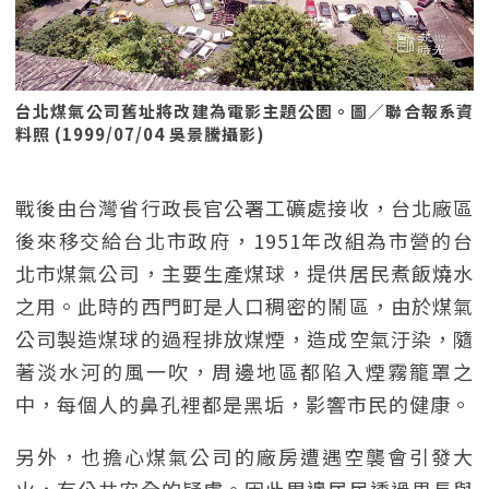
台北煤氣公司舊址將改建為電影主題公園。圖／聯合報系資
料照 (1999/07/04 吳景騰攝影)
戰後由台灣省行政長官公署工礦處接收，台北廠區
後來移交給台北市政府，1951年改組為市營的台
北市煤氣公司，主要生產煤球，提供居民煮飯燒水
之用。此時的西門町是人口稠密的鬧區，由於煤氣
公司製造煤球的過程排放煤煙，造成空氣汙染，隨
著淡水河的風一吹，周邊地區都陷入煙霧籠罩之
中，每個人的鼻孔裡都是黑垢，影響市民的健康。
另外，也擔心煤氣公司的廠房遭遇空襲會引發大