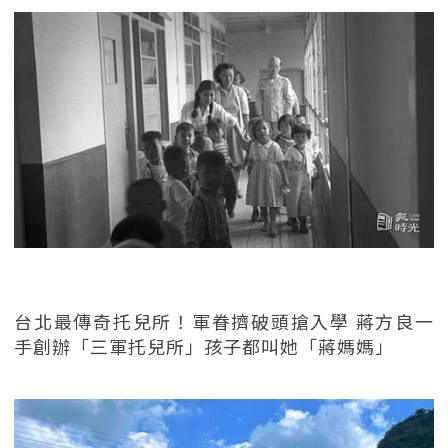
台北最傳奇托兒所！軍眷擠破頭搶入學 蔣方良一
手創辦「三軍托兒所」孩子都叫她「蔣媽媽」