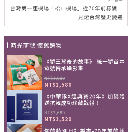
下一篇
→
台灣第一座機場「松山機場」近70年前樣貌
見證台灣歷史變遷
時光商號 懷舊選物
《獅王背後的故事》 統一獅首本
背號傳承攝影集
NT$4,000
NT$1,580
《中華隊X經典賽20年》加碼贈
送抗韓成功珍藏戰報！
NT$3,680
NT$1,520
你的特別日訂製書-70年前的報