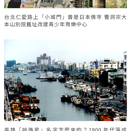
台北仁愛路上「小城門」曾是日本佛寺 曹洞宗大
本山別院舊址改建青少年育樂中心
高雄「哈瑪星」名字怎麼來的？1900 年代落成