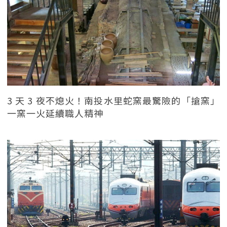
3 天 3 夜不熄火！南投水里蛇窯最驚險的「搶窯」
一窯一火延續職人精神