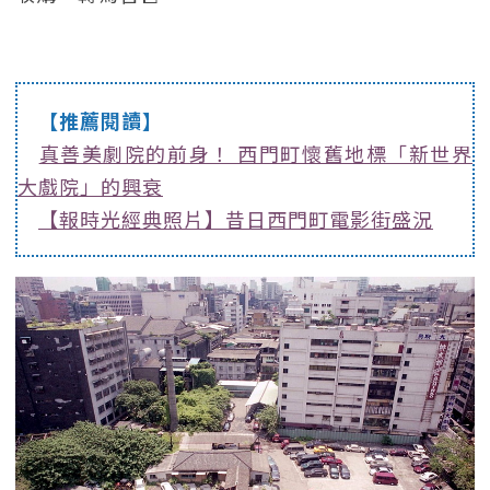
【推薦閱讀】
真善美劇院的前身！ 西門町懷舊地標「新世界
大戲院」的興衰
【報時光經典照片】昔日西門町電影街盛況