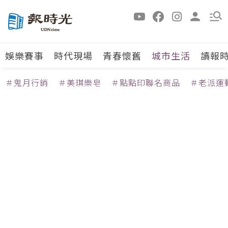
娛樂賽事
時代現場
青春懷舊
城市生活
讀報
＃鬼月行銷
＃美琪樂皂
＃點點印聯名商品
＃老派運