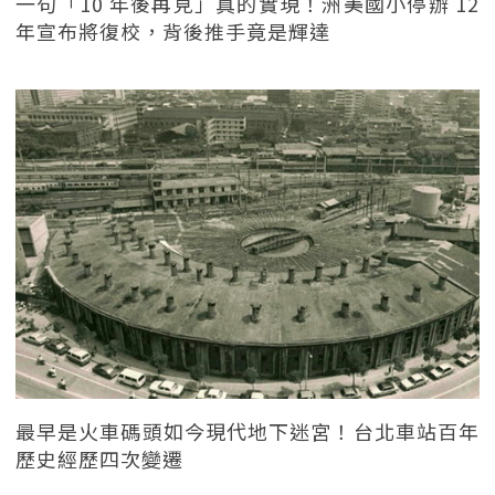
一句「10 年後再見」真的實現！洲美國小停辦 12
年宣布將復校，背後推手竟是輝達
最早是火車碼頭如今現代地下迷宮！台北車站百年
歷史經歷四次變遷