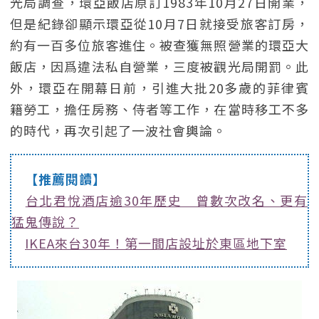
光局調查，環亞飯店原訂1983年10月27日開業，
但是紀錄卻顯示環亞從10月7日就接受旅客訂房，
約有一百多位旅客進住。被查獲無照營業的環亞大
飯店，因爲違法私自營業，三度被觀光局開罰。此
外，環亞在開幕日前，引進大批20多歲的菲律賓
籍勞工，擔任房務、侍者等工作，在當時移工不多
的時代，再次引起了一波社會輿論。
【推薦閱讀】
台北君悅酒店逾30年歷史 曾數次改名、更有
猛鬼傳說？
IKEA來台30年！第一間店設址於東區地下室