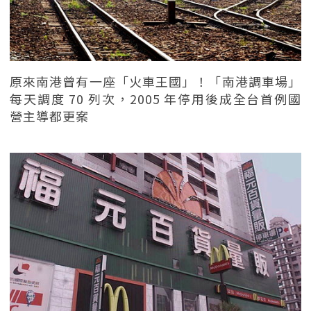
原來南港曾有一座「火車王國」！「南港調車場」
每天調度 70 列次，2005 年停用後成全台首例國
營主導都更案