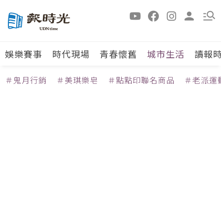
娛樂賽事
時代現場
青春懷舊
城市生活
讀報
＃鬼月行銷
＃美琪樂皂
＃點點印聯名商品
＃老派運