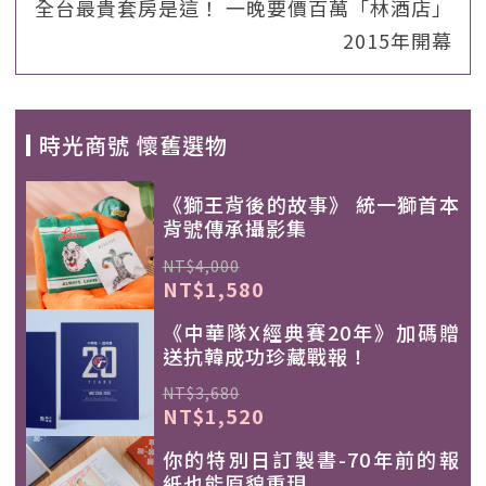
全台最貴套房是這！ 一晚要價百萬「林酒店」
2015年開幕
時光商號 懷舊選物
《獅王背後的故事》 統一獅首本
背號傳承攝影集
NT$4,000
NT$1,580
《中華隊X經典賽20年》加碼贈
送抗韓成功珍藏戰報！
NT$3,680
NT$1,520
你的特別日訂製書-70年前的報
紙也能原貌重現