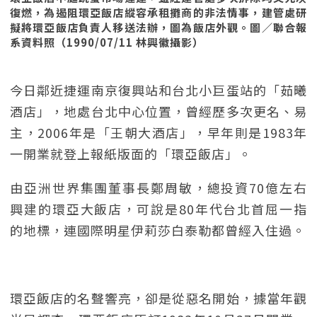
復燃，為遏阻環亞飯店縱容承租攤商的非法情事，建管處研
擬將環亞飯店負責人移送法辦，圖為飯店外觀。圖／聯合報
系資料照（1990/07/11 林興徽攝影）
今日鄰近捷運南京復興站和台北小巨蛋站的「茹曦
酒店」，地處台北中心位置，曾經歷多次更名、易
主，2006年是「王朝大酒店」，早年則是1983年
一開業就登上報紙版面的「環亞飯店」。
由亞洲世界集團董事長鄭周敏，總投資70億左右
興建的環亞大飯店，可說是80年代台北首屈一指
的地標，連國際明星伊莉莎白泰勒都曾經入住過。
環亞飯店的名聲響亮，卻是從惡名開始，據當年觀