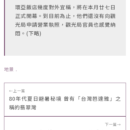
環亞飯店幾度對外宜稱，將在本月廿七日
正式開幕。到目前為止，他們還沒有向觀
光局申請營業執照，觀光局官員也感覺納
悶。(下略)
地景
﹒
←
上一篇
80年代夏日避暑秘境 曾有「台灣芭達雅」之
稱的翡翠灣
下一篇
→