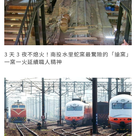
3 天 3 夜不熄火！南投水里蛇窯最驚險的「搶窯」
一窯一火延續職人精神