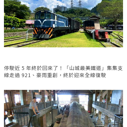
停駛近 5 年終於回來了！「山城最美鐵道」集集支
線走過 921、豪雨重創，終於迎來全線復駛