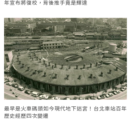
年宣布將復校，背後推手竟是輝達
最早是火車碼頭如今現代地下迷宮！台北車站百年
歷史經歷四次變遷