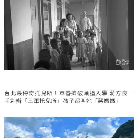
台北最傳奇托兒所！軍眷擠破頭搶入學 蔣方良一
手創辦「三軍托兒所」孩子都叫她「蔣媽媽」