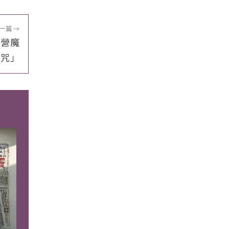
一篇
→
經營魔
咒」