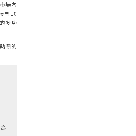
市場內
樓高10
身的多功
熱鬧的
建為