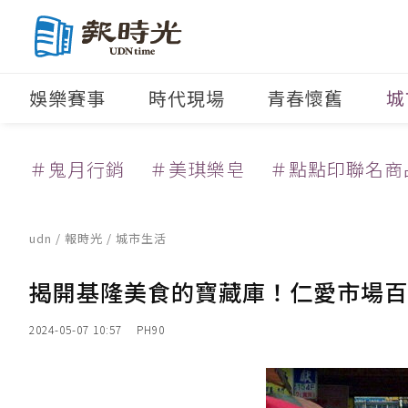
娛樂賽事
時代現場
青春懷舊
城
＃鬼月行銷
＃美琪樂皂
＃點點印聯名商
udn
/
報時光
/
城市生活
揭開基隆美食的寶藏庫！仁愛市場百
2024-05-07 10:57
PH90