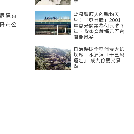
院」
曾是豐原人的購物天
於周遭有
堂！「亞洲購」2001
基隆市公
年風光開業為何只撐 7
年？背後竟藏福元百貨
倒閉風暴
日治時期全亞洲最大選
煉廠！水湳洞「十三層
遺址」 成九份觀光景
點