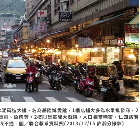
水泥磚造大樓，名為基隆博愛館，1樓店鋪大多為水果批發商，2
蔬菜、魚肉等，2樓則是基隆大戲院，人口相當稠密，仁四路兩
。圖／聯合報系資料照(2013/12/15 許瀚分攝影)