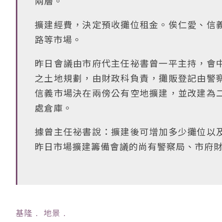
兩層。
擴建經費，決定預收攤位租金。俟仁愛、信
路等市場。
昨日會議由市府代主任祕書曾一平主持，會
之土地規劃，由財政科負責，攤販登記由警
信義市場決在兩傍公有空地擴建，並改建為
處倉庫。
據曾主任祕書說：擴建後可增加多少攤位以
昨日市場擴建籌備會議的尚有警察局、市府
基隆
﹒
地景
﹒