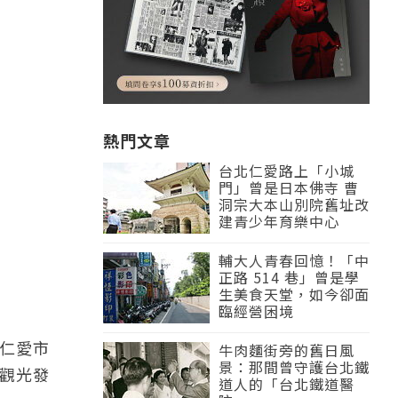
熱門文章
台北仁愛路上「小城
門」曾是日本佛寺 曹
洞宗大本山別院舊址改
建青少年育樂中心
輔大人青春回憶！「中
正路 514 巷」曾是學
生美食天堂，如今卻面
臨經營困境
仁愛市
牛肉麵街旁的舊日風
景：那間曾守護台北鐵
隆觀光發
道人的「台北鐵道醫