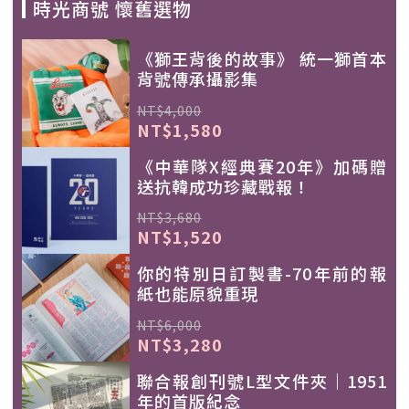
時光商號 懷舊選物
《獅王背後的故事》 統一獅首本
背號傳承攝影集
NT$4,000
NT$1,580
《中華隊X經典賽20年》加碼贈
送抗韓成功珍藏戰報！
NT$3,680
NT$1,520
你的特別日訂製書-70年前的報
紙也能原貌重現
NT$6,000
NT$3,280
聯合報創刊號L型文件夾｜1951
年的首版紀念