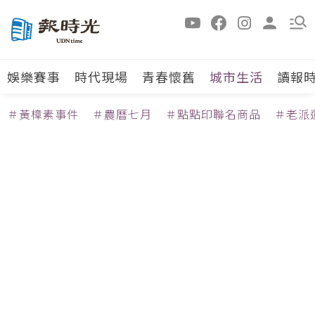
娛樂賽事
時代現場
青春懷舊
城市生活
讀報
＃黃樟素事件
＃農曆七月
＃點點印聯名商品
＃老派