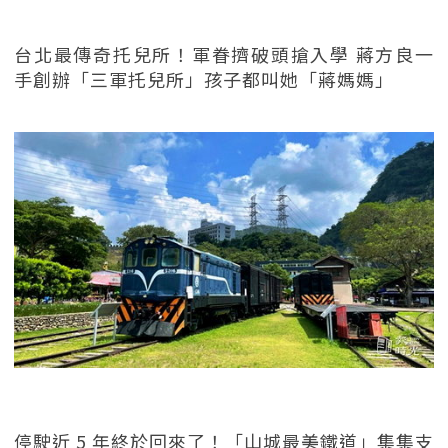
台北最傳奇托兒所！軍眷擠破頭搶入學 蔣方良一
手創辦「三軍托兒所」孩子都叫她「蔣媽媽」
停駛近 5 年終於回來了！「山城最美鐵道」集集支