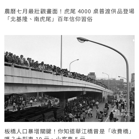
農曆七月最壯觀畫面！虎尾 4000 桌普渡供品登場
「北基隆、南虎尾」百年信仰習俗
板橋人口暴增關鍵！你知道華江橋曾是「收費橋」
嗎？大型車 10 元、小客車 5 元