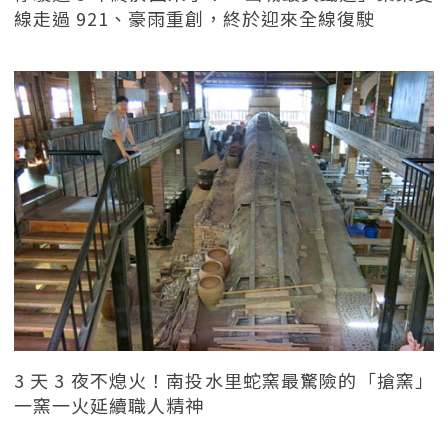
線走過 921、豪雨重創，終於迎來全線復駛
3 天 3 夜不熄火！南投水里蛇窯最驚險的「搶窯」
一窯一火延續職人精神