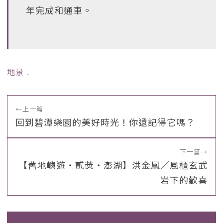
年完成和通車。
地景
﹒
←
上一篇
回到碧潭樂園的美好時光！你還記得它嗎？
下一篇
→
【舊地嶼遊‧貳獎‧澎湖】洪金鳳／風櫃玄武
岩下的歡喜