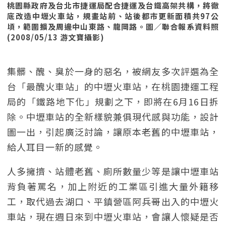
桃園縣政府及台北市捷運局配合捷運及台鐵高架共構，將徹
底改造中壢火車站，規畫站前、站後都市更新面積共97公
頃，範圍擴及周邊中山東路、龍岡路。圖／聯合報系資料照
(2008/05/13 游文寶攝影)
集髒、醜、臭於一身的惡名，被網友多次評選為全
台「最醜火車站」的中壢火車站，在桃園捷運工程
局的「鐵路地下化」規劃之下，即將在6月16日拆
除。中壢車站的全新樣貌兼俱現代感與功能，設計
圖一出，引起廣泛討論，讓原本老舊的中壢車站，
給人耳目一新的感覺。
人多擁擠、站體老舊、廁所數量少等是讓中壢車站
背負著罵名，加上附近的工業區引進大量外籍移
工，取代過去湖口、平鎮營區阿兵哥出入的中壢火
車站，現在週日來到中壢火車站，會讓人懷疑是否