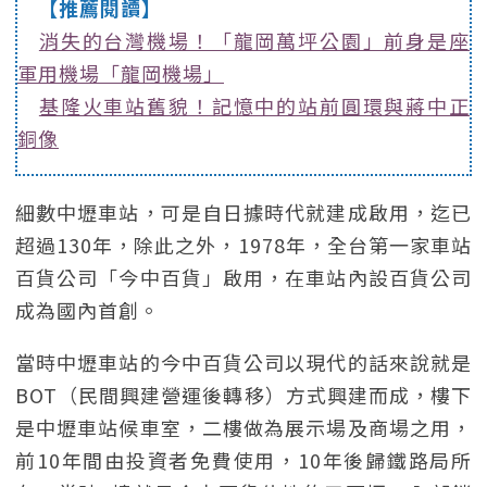
【推薦閱讀】
消失的台灣機場！「龍岡萬坪公園」前身是座
軍用機場「龍岡機場」
基隆火車站舊貌！記憶中的站前圓環與蔣中正
銅像
細數中壢車站，可是自日據時代就建成啟用，迄已
超過130年，除此之外，1978年，全台第一家車站
百貨公司「今中百貨」啟用，在車站內設百貨公司
成為國內首創。
當時中壢車站的今中百貨公司以現代的話來說就是
BOT（民間興建營運後轉移）方式興建而成，樓下
是中壢車站候車室，二樓做為展示場及商場之用，
前10年間由投資者免費使用，10年後歸鐵路局所