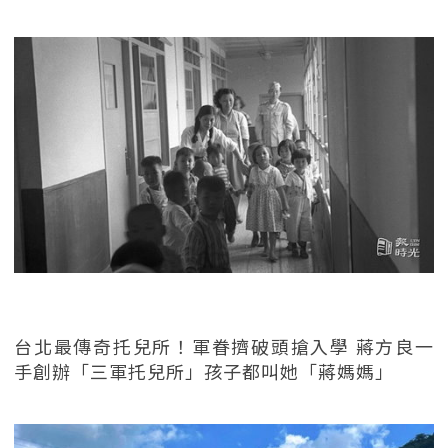
台北最傳奇托兒所！軍眷擠破頭搶入學 蔣方良一
手創辦「三軍托兒所」孩子都叫她「蔣媽媽」