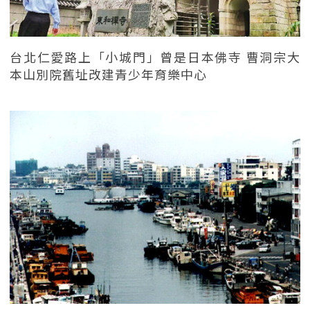
台北仁愛路上「小城門」曾是日本佛寺 曹洞宗大
本山別院舊址改建青少年育樂中心