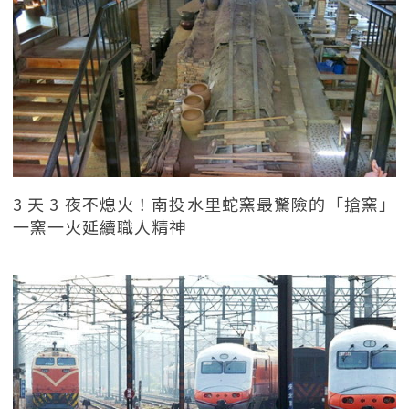
3 天 3 夜不熄火！南投水里蛇窯最驚險的「搶窯」
一窯一火延續職人精神