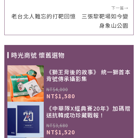
下一篇
→
老台北人難忘的打靶回憶 三張犂靶場如今變
身象山公園
時光商號 懷舊選物
《獅王背後的故事》 統一獅首本
背號傳承攝影集
NT$4,000
NT$1,580
《中華隊X經典賽20年》加碼贈
送抗韓成功珍藏戰報！
NT$3,680
NT$1,520