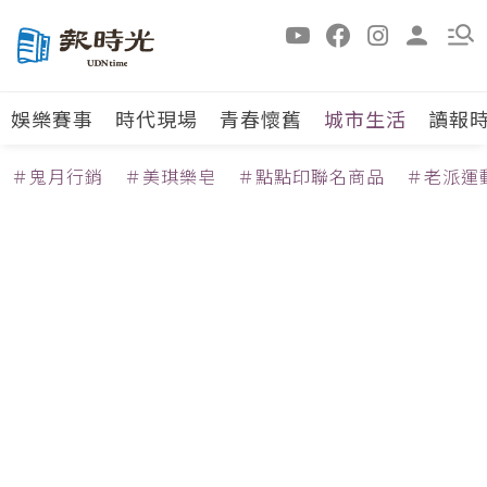
娛樂賽事
時代現場
青春懷舊
城市生活
讀報
＃鬼月行銷
＃美琪樂皂
＃點點印聯名商品
＃老派運