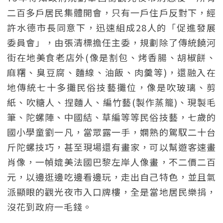
二百多戶居民集體開會，只有一戶住戶反對下，經
許水德市長同意下，迅速組成28人的「促進發展
委員會」，由張清標擔任主委，規劃除了傳統饒河
街在地美食老店外(像是割包、烤香腸、胡椒餅、
麻糬、臭豆腐、麵線、油飯、肉羹等)，還融入在
地傳統七十多攤民俗技藝攤位，像是吹玻璃、剪
紙、吹糖人、捏麵人、編竹藝(製作蒸籠)、現製毛
筆、陀螺陣、中國結、草編等等民俗技藝，七歲的
國小學童劉一凡，當眾露一手，嫻熟的駕馭二十台
斤陀螺技巧，甚至現場還有畫家，可以幫遊客速畫
肖像，一幀媲美法國巴黎左岸人像畫，不二價二百
元，以邊逛邊吃邊看邊玩，走出自己特色，並且氣
派顯眼的觀光夜市入口牌樓，全是當地居民樂捐，
沒花到政府一毛錢。