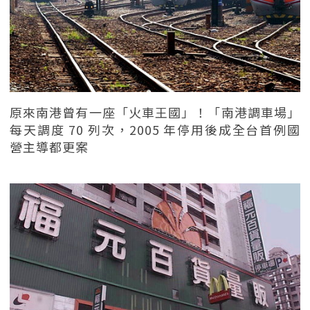
原來南港曾有一座「火車王國」！「南港調車場」
每天調度 70 列次，2005 年停用後成全台首例國
營主導都更案