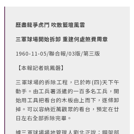
歷盡龍爭虎鬥 吹散籃壇風雲
三軍球場開始拆卸 重建何處煞費周章
1960-11-05/聯合報/03版/第三版
【本報記者姚鳳磐】
三軍球場的拆除工程，已於昨(四)天下午
動手。由工兵署派遣的一百多名工兵，開
始用工具把看台的木板由上而下，逐條卸
掉。可以容納近萬觀眾的看台，預定在廿
日左右全部拆除完畢。
據三軍球場場地管理人劉北正說：鋼架部