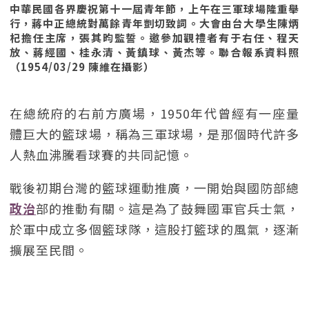
中華民國各界慶祝第十一屆青年節，上午在三軍球場隆重舉
行，蔣中正總統對萬餘青年剴切致詞。大會由台大學生陳炳
杞擔任主席，張其昀監誓。邀參加觀禮者有于右任、程天
放、蔣經國、桂永清、黃鎮球、黃杰等。聯合報系資料照
（1954/03/29 陳維在攝影）
在總統府的右前方廣場，1950年代曾經有一座量
體巨大的籃球場，稱為三軍球場，是那個時代許多
人熱血沸騰看球賽的共同記憶。
戰後初期台灣的籃球運動推廣，一開始與國防部總
政治
部的推動有關。這是為了鼓舞國軍官兵士氣，
於軍中成立多個籃球隊，這股打籃球的風氣，逐漸
擴展至民間。