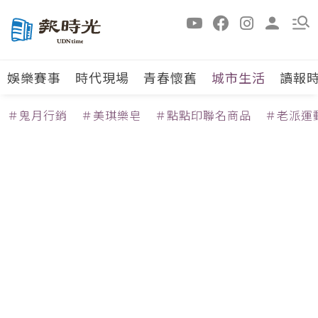
娛樂賽事
時代現場
青春懷舊
城市生活
讀報
＃鬼月行銷
＃美琪樂皂
＃點點印聯名商品
＃老派運