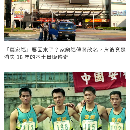
「萬家福」要回來了？家樂福傳將改名，背後竟是
消失 18 年的本土量販傳奇