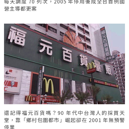
每天調度 70 列次，2005 年停用後成全台首例國
營主導都更案
還記得福元百貨嗎？90 年代中台灣人的採買天
堂，靠「鄉村包圍都市」崛起卻在 2001 年無預警
停業