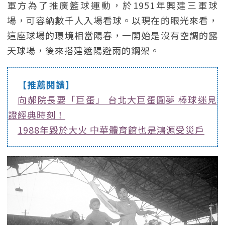
軍方為了推廣籃球運動，於1951年興建三軍球
場，可容納數千人入場看球。以現在的眼光來看，
這座球場的環境相當陽春，一開始是沒有空調的露
天球場，後來搭建遮陽避雨的鋼架。
【推薦閱讀】
向郝院長要「巨蛋」 台北大巨蛋圓夢 棒球迷見
證經典時刻！
1988年毀於大火 中華體育館也是鴻源受災戶