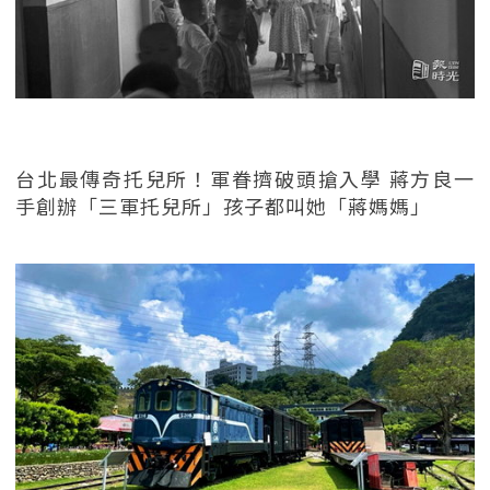
台北最傳奇托兒所！軍眷擠破頭搶入學 蔣方良一
手創辦「三軍托兒所」孩子都叫她「蔣媽媽」