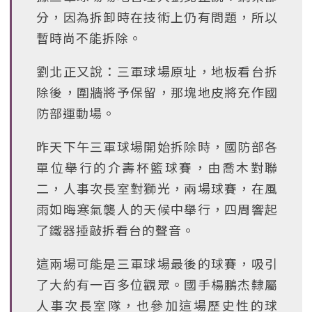
分，因為拆卸時在技術上仍有問題，所以
暫時尚不能拆除。
劉北正又說：三軍球場原址，地板看台拆
除後，圍牆將予保留，那塊地皮將充作國
防部運動場。
昨天下午三軍球場開始拆除時，國防部各
單位舉行的介壽杯籃球賽，由喬木對聯
二，人事次長室對獅光，兩場球賽，在風
雨如晦寒氣襲人的天候中舉行，四周響起
了鐵器捶敲拆看台的聲音。
這兩場可能是三軍球場最後的球賽，吸引
了大約有一百多位觀眾。國手楊鵬杰隸屬
人事次長室隊，也參加這場歷史性的球