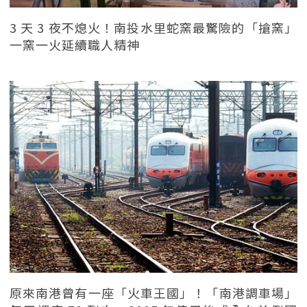
3 天 3 夜不熄火！南投水里蛇窯最驚險的「搶窯」
一窯一火延續職人精神
原來南港曾有一座「火車王國」！「南港調車場」