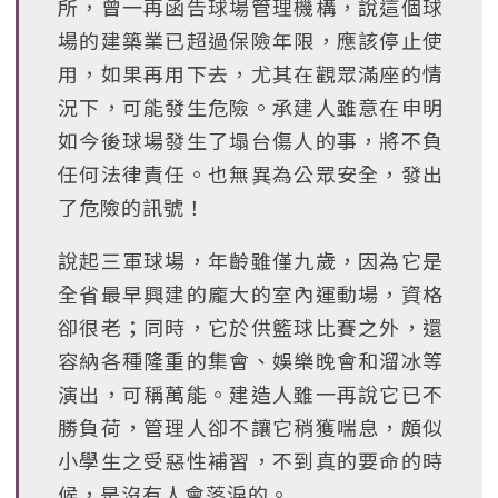
所，曾一再函告球場管理機構，說這個球
場的建築業已超過保險年限，應該停止使
用，如果再用下去，尤其在觀眾滿座的情
況下，可能發生危險。承建人雖意在申明
如今後球場發生了塌台傷人的事，將不負
任何法律責任。也無異為公眾安全，發出
了危險的訊號！
說起三軍球場，年齡雖僅九歲，因為它是
全省最早興建的龐大的室內運動場，資格
卻很老；同時，它於供籃球比賽之外，還
容納各種隆重的集會、娛樂晚會和溜冰等
演出，可稱萬能。建造人雖一再說它已不
勝負荷，管理人卻不讓它稍獲喘息，頗似
小學生之受惡性補習，不到真的要命的時
候，是沒有人會落淚的。