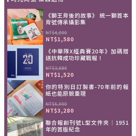
《獅王背後的故事》 統一獅首本
背號傳承攝影集
NT$4,000
NT$1,580
《中華隊X經典賽20年》加碼贈
送抗韓成功珍藏戰報！
NT$3,680
NT$1,520
你的特別日訂製書-70年前的報
紙也能原貌重現
NT$6,000
NT$3,280
聯合報創刊號L型文件夾｜1951
年的首版紀念