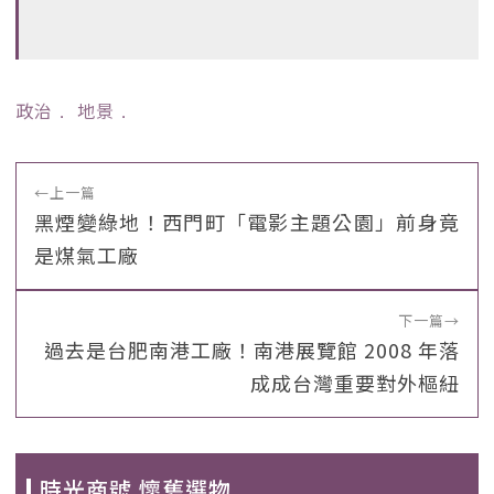
政治
﹒
地景
﹒
←
上一篇
黑煙變綠地！西門町「電影主題公園」前身竟
是煤氣工廠
下一篇
→
過去是台肥南港工廠！南港展覽館 2008 年落
成成台灣重要對外樞紐
時光商號 懷舊選物