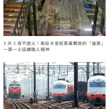
3 天 3 夜不熄火！南投水里蛇窯最驚險的「搶窯」
一窯一火延續職人精神