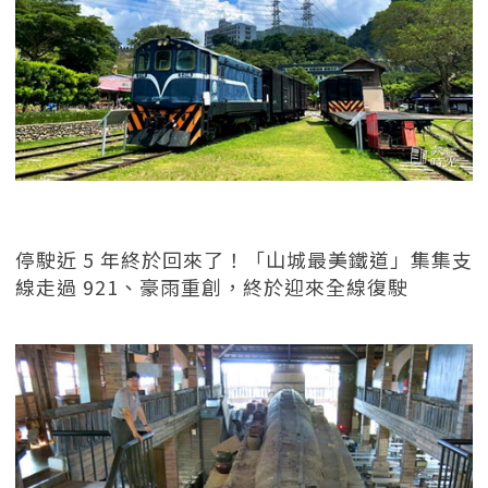
停駛近 5 年終於回來了！「山城最美鐵道」集集支
線走過 921、豪雨重創，終於迎來全線復駛