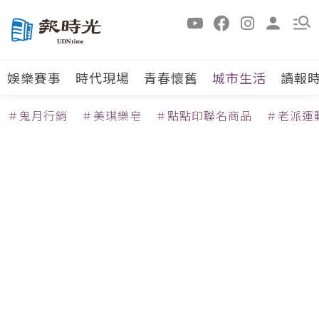
娛樂賽事
時代現場
青春懷舊
城市生活
讀報
＃鬼月行銷
＃美琪樂皂
＃點點印聯名商品
＃老派運