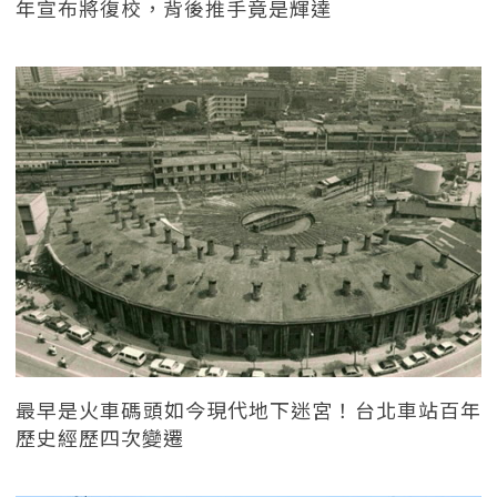
年宣布將復校，背後推手竟是輝達
最早是火車碼頭如今現代地下迷宮！台北車站百年
歷史經歷四次變遷