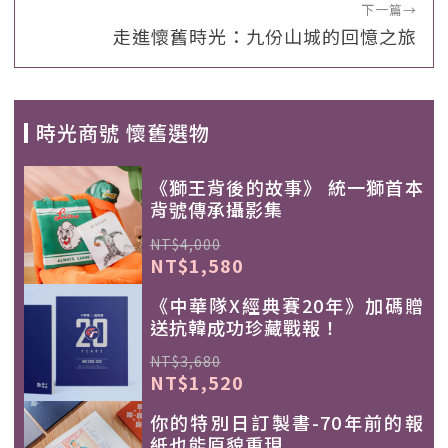
下一篇
→
走進懷舊時光：九份山城的回憶之旅
時光商號 懷舊選物
《獅王背後的故事》 統一獅首本
背號傳承攝影集
NT$4,000
NT$1,580
《中華隊X經典賽20年》加碼贈
送抗韓成功珍藏戰報！
NT$3,680
NT$1,520
你的特別日訂製書-70年前的報
紙也能原貌重現