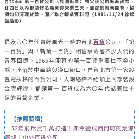
台北市新第一百貨公司〈見圖街景〉積欠該公司廠商貨款，
廿四日以內部裝修名義暫停營業三天，並召集廠商開會，協
調如何清理貨款。圖／聯合報系資料照（1981/11/24 徐燦
雄攝影）
提及六〇年代曾經風光一時的台北
百貨
公司，「第
一百貨」與「新第一百貨」相信承載著不少人們的
青春回憶。1965年開幕的第一百貨重要性不容小
覷，座落於中華路與漢口街口，是台北市第一家設
置電扶梯的百貨公司，人潮絡繹不絕加上內部裝設
金碧輝煌，都讓第一 百貨成為六〇年代話題性十
足的百貨企業。
【推薦閱讀】
52年前斥資千萬打造！如今變成西門町的荒涼
廢墟｜中外百貨公司