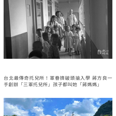
台北最傳奇托兒所！軍眷擠破頭搶入學 蔣方良一
手創辦「三軍托兒所」孩子都叫她「蔣媽媽」