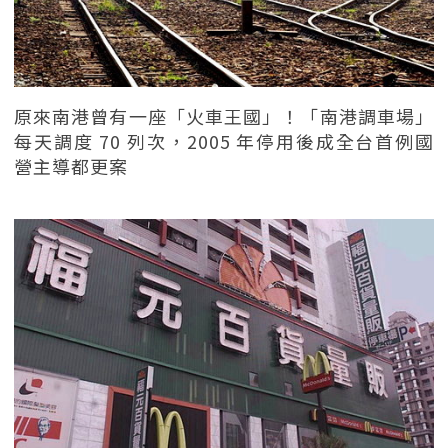
原來南港曾有一座「火車王國」！「南港調車場」
每天調度 70 列次，2005 年停用後成全台首例國
營主導都更案