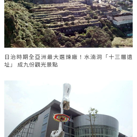
日治時期全亞洲最大選煉廠！水湳洞「十三層遺
址」 成九份觀光景點