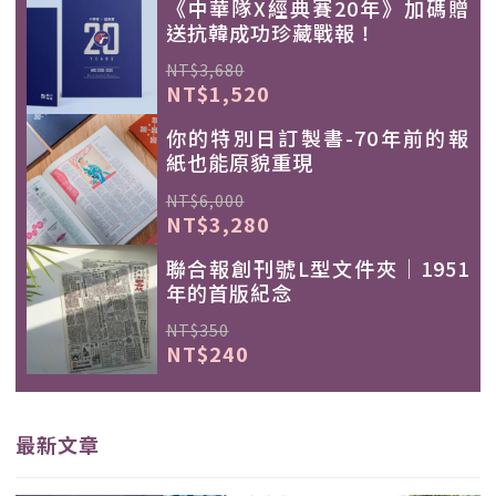
《中華隊X經典賽20年》加碼贈
送抗韓成功珍藏戰報！
NT$3,680
NT$1,520
你的特別日訂製書-70年前的報
紙也能原貌重現
NT$6,000
NT$3,280
聯合報創刊號L型文件夾｜1951
年的首版紀念
NT$350
NT$240
最新文章