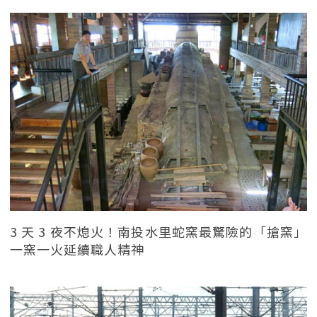
3 天 3 夜不熄火！南投水里蛇窯最驚險的「搶窯」
一窯一火延續職人精神