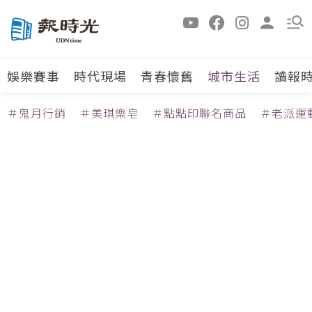
娛樂賽事
時代現場
青春懷舊
城市生活
讀報
＃鬼月行銷
＃美琪樂皂
＃點點印聯名商品
＃老派運