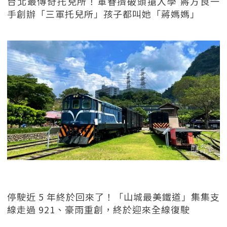
台北最傳奇托兒所！軍眷擠破頭搶入學 蔣方良一
手創辦「三軍托兒所」孩子都叫她「蔣媽媽」
停駛近 5 年終於回來了！「山城最美鐵道」集集支
線走過 921、豪雨重創，終於迎來全線復駛