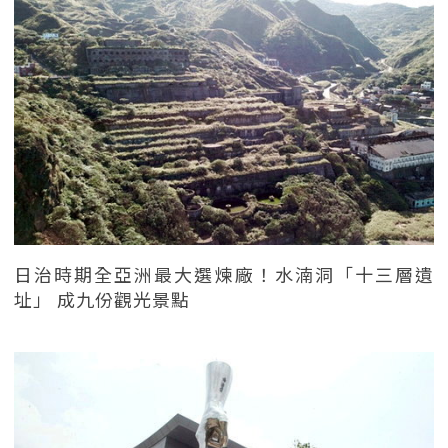
日治時期全亞洲最大選煉廠！水湳洞「十三層遺
址」 成九份觀光景點