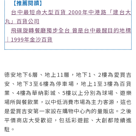
【推薦閱讀】
台中最短命大型百貨 2000年中港路「建台大
丸」百貨公司
飛碟旋轉餐廳獨步全台 曾是台中最醒目的地標
｜1999年金沙百貨
德安地下6層、地上11層，地下1、2樓為愛買吉
安、地下3至6樓為停車場，地上1至3樓為百貨
業、4樓為華納影城、5樓以上分別為球場、遊樂
場所與餐飲業，以中低消費市場為主力客源，這也
是愛買吉安第一家設在購物中心內的量販店。之後
平價商店大受歡迎，包括彩遊館、大創都陸續進
駐。