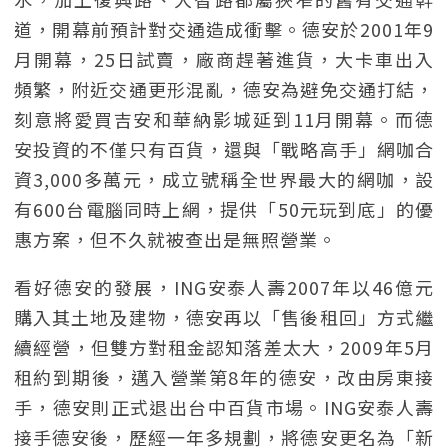
道，開幕前預計對交通造成衝擊。德安於2001年9
月開幕，25日試賣，廠商趕著進貨，大卡車出入
頻繁，附近交通更形混亂，德安為避免交通打結，
刻意將愛買吉安和華納影城延到11月開幕。而德
安投資的不僅只有百貨，還與「戰略高手」網咖合
資3,000多萬元，成立號稱全世界最大的網咖，設
有600台電腦同時上網，提供「50元玩到底」的優
惠方案，但不久就被查出是無照營業。
看好德安的發展，ING安泰人壽2007年以46億元
購入其土地及建物，德安再以「售後租回」方式繼
續經營，但雙方對租金認知落差太大，2009年5月
租約到期後，邁入營業第8年的德安，改由房東接
手，德安則正式退出台中百貨市場。ING安泰人壽
接手德安後，歷經一年多規劃，將德安更名為「新