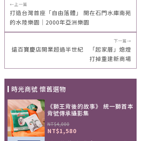
←
上一篇
打造台灣首座「自由落體」 開在石門水庫南苑
的水陸樂園｜2000年亞洲樂園
下一篇
→
遠百寶慶店開業超過半世紀 「起家厝」熄燈
打掉重建新商場
時光商號 懷舊選物
《獅王背後的故事》 統一獅首本
背號傳承攝影集
NT$4,000
NT$1,580