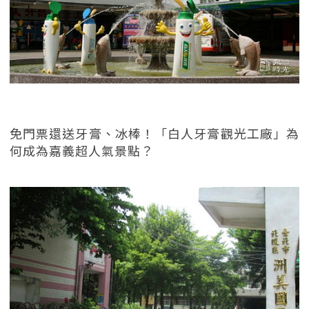
免門票還送牙膏、冰棒！「白人牙膏觀光工廠」為
何成為嘉義超人氣景點？