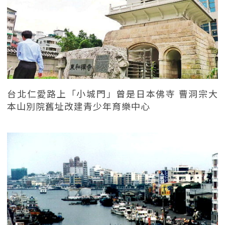
台北仁愛路上「小城門」曾是日本佛寺 曹洞宗大
本山別院舊址改建青少年育樂中心