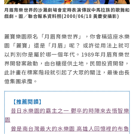
月眉育樂世界的沙灘劇場會定時表演傳說中馬拉族的歌舞和
戲劇。圖／聯合報系資料照(2000/06/18 黃慶安攝影)
麗寶樂園原名「月眉育樂世界」，你會稱這座水樂
園「麗寶」還是「月眉」呢？ 或許從用法上就可
以判別你是屬於哪一個年代。1989年月眉育樂世
界開發案啟動，由台糖提供土地，民間投資開發，
此計畫在標案階段就引起了大眾的關注，最後由長
億集團承攬。
【推薦閱讀】
昔日水樂園的霸主之一 鬱卒的時陣來去悟智樂
園
曾是南台灣最大的水樂園 高雄人回憶裡的布魯