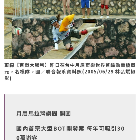
東森【百戰大勝利】昨日在台中月眉育樂世界首錄勁量橋單
元，名模隊。圖／聯合報系資料照(2005/06/29 林弘斌攝
影)
月眉馬拉灣樂園 開園
國內首宗大型BOT開發案 每年可吸引30
0萬遊客