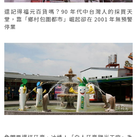
還記得福元百貨嗎？90 年代中台灣人的採買天
堂，靠「鄉村包圍都市」崛起卻在 2001 年無預警
停業