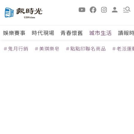
娛樂賽事
時代現場
青春懷舊
城市生活
讀報
＃鬼月行銷
＃美琪樂皂
＃點點印聯名商品
＃老派運