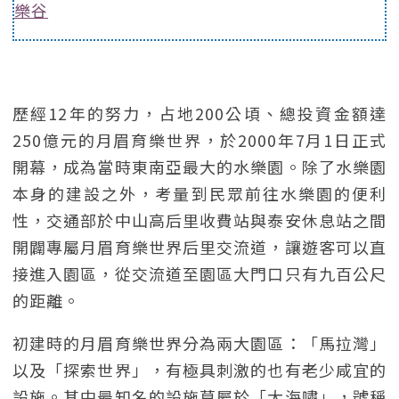
樂谷
歷經12年的努力，占地200公頃、總投資金額達
250億元的月眉育樂世界，於2000年7月1日正式
開幕，成為當時東南亞最大的水樂園。除了水樂園
本身的建設之外，考量到民眾前往水樂園的便利
性，交通部於中山高后里收費站與泰安休息站之間
開闢專屬月眉育樂世界后里交流道，讓遊客可以直
接進入園區，從交流道至園區大門口只有九百公尺
的距離。
初建時的月眉育樂世界分為兩大園區：「馬拉灣」
以及「探索世界」，有極具刺激的也有老少咸宜的
設施。其中最知名的設施莫屬於「大海嘯」，號稱