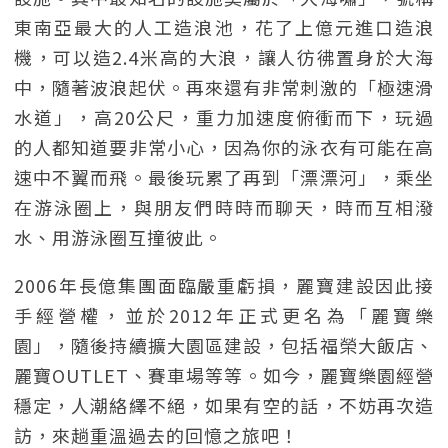
東南亞最大的人工造浪池，花了上億元進口造浪
機，可以造2.4米高的大浪，讓人彷彿置身於大海
中，隨著波浪起伏。再來還有非常刺激的「極速滑
水道」，高20公尺，重力加速度俯衝而下，玩過
的人都知道要非常小心，因為你的泳衣有可能在高
速中不翼而飛。最後玩累了再到「漂漂河」，乘坐
在游泳圈上，與朋友們時時而聊天，時而互相潑
水、用游泳圈互撞彼此。
2006年長億集團面臨嚴重虧損，麗寶建設因此接
手經營權，並於2012年正式更名為「麗寶樂
園」，隨後持續擴大園區建設，包括福榮大飯店、
麗寶OUTLET、賽車場等等。如今，麗寶樂園經營
穩定，人潮絡繹不絕，如果有空的話，不妨再次造
訪，來趟重溫過去的回憶之旅吧！