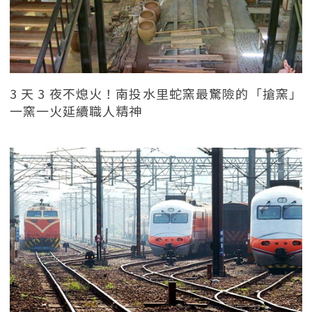
3 天 3 夜不熄火！南投水里蛇窯最驚險的「搶窯」
一窯一火延續職人精神