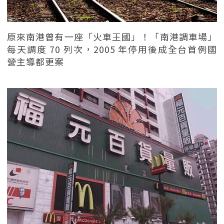
原來南港曾有一座「火車王國」！「南港調車場」
每天調度 70 列次，2005 年停用後成全台首例國
營主導都更案