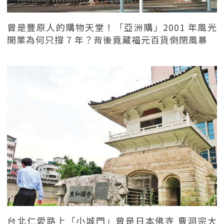
曾是豐原人的購物天堂！「亞洲購」2001 年風光
開業為何只撐 7 年？背後竟藏福元百貨倒閉風暴
台北仁愛路上「小城門」曾是日本佛寺 曹洞宗大