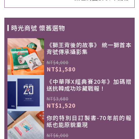
時光商號 懷舊選物
《獅王背後的故事》 統一獅首本
背號傳承攝影集
NT$4,000
NT$1,580
《中華隊X經典賽20年》加碼贈
送抗韓成功珍藏戰報！
NT$3,680
NT$1,520
你的特別日訂製書-70年前的報
紙也能原貌重現
NT$6,000