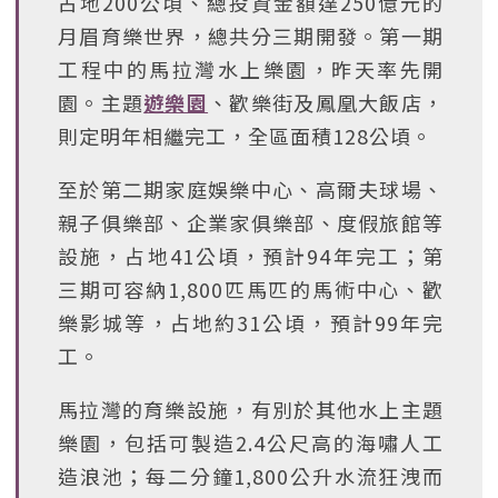
占地200公頃、總投資金額達250億元的
月眉育樂世界，總共分三期開發。第一期
工程中的馬拉灣水上樂園，昨天率先開
園。主題
遊樂園
、歡樂街及鳳凰大飯店，
則定明年相繼完工，全區面積128公頃。
至於第二期家庭娛樂中心、高爾夫球場、
親子俱樂部、企業家俱樂部、度假旅館等
設施，占地41公頃，預計94年完工；第
三期可容納1,800匹馬匹的馬術中心、歡
樂影城等，占地約31公頃，預計99年完
工。
馬拉灣的育樂設施，有別於其他水上主題
樂園，包括可製造2.4公尺高的海嘯人工
造浪池；每二分鐘1,800公升水流狂洩而