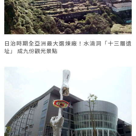
日治時期全亞洲最大選煉廠！水湳洞「十三層遺
址」 成九份觀光景點