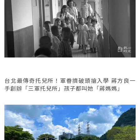
台北最傳奇托兒所！軍眷擠破頭搶入學 蔣方良一
手創辦「三軍托兒所」孩子都叫她「蔣媽媽」