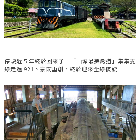
停駛近 5 年終於回來了！「山城最美鐵道」集集支
線走過 921、豪雨重創，終於迎來全線復駛