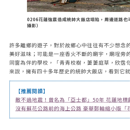
0206花蓮強震造成統帥大飯店塌陷，周邊道路也可
攝影）
許多離鄉的遊子，對於故鄉心中往往有不少想念
美好滋味；可能是一座香火不斷的廟宇，廟埕旁
同窗為伴的學校，「青青校樹，萋萋庭草，欣霑
來說，擁有四十多年歷史的統帥大飯店，看到它
【推薦閱讀】
敵不過地震！曾名為「亞士都」50年 花蓮地標
沒有蘇花公路前的海上公路 豪華郵輪縮小版「