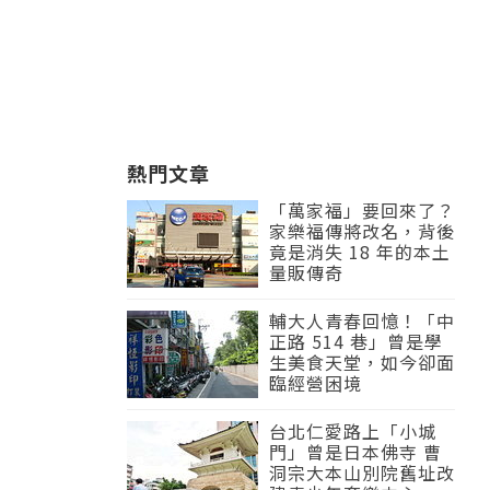
熱門文章
「萬家福」要回來了？
家樂福傳將改名，背後
竟是消失 18 年的本土
量販傳奇
輔大人青春回憶！「中
正路 514 巷」曾是學
生美食天堂，如今卻面
臨經營困境
台北仁愛路上「小城
門」曾是日本佛寺 曹
洞宗大本山別院舊址改