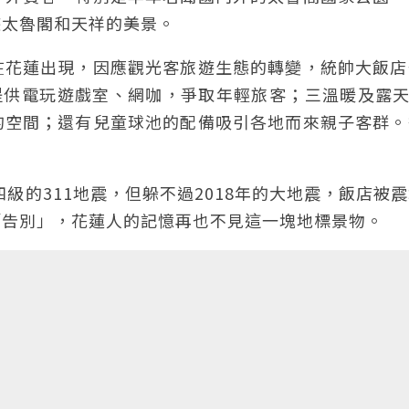
遊太魯閣和天祥的美景。
在花蓮出現，因應觀光客旅遊生態的轉變，統帥大飯店
提供電玩遊戲室、網咖，爭取年輕旅客；三溫暖及露天
的空間；還有兒童球池的配備吸引各地而來親子客群。
四級的311地震，但躲不過2018年的大地震，飯店被
「告別」，花蓮人的記憶再也不見這一塊地標景物。