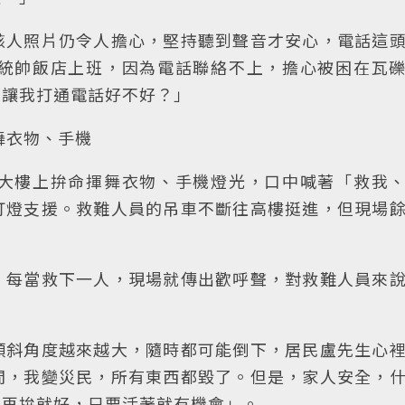
駭人照片仍令人擔心，堅持聽到聲音才安心，電話這
統帥飯店上班，因為電話聯絡不上，擔心被困在瓦
先讓我打通電話好不好？」
舞衣物、手機
大樓上拚命揮舞衣物、手機燈光，口中喊著「救我
打燈支援。救難人員的吊車不斷往高樓挺進，但現場
，每當救下一人，現場就傳出歡呼聲，對救難人員來
傾斜角度越來越大，隨時都可能倒下，居民盧先生心
間，我變災民，所有東西都毀了。但是，家人安全，
，再拚就好，只要活著就有機會」。