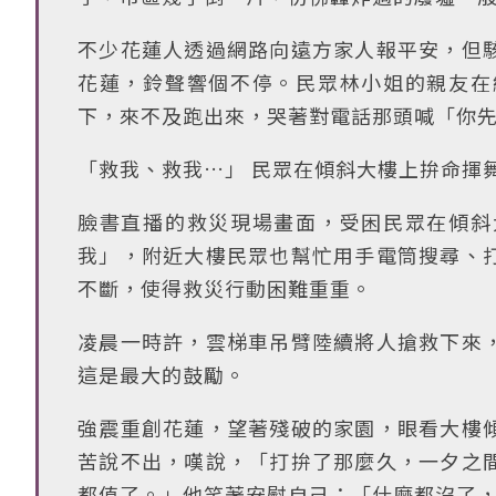
不少花蓮人透過網路向遠方家人報平安，但
花蓮，鈴聲響個不停。民眾林小姐的親友在
下，來不及跑出來，哭著對電話那頭喊「你
「救我、救我…」 民眾在傾斜大樓上拚命揮
臉書直播的救災現場畫面，受困民眾在傾斜
我」，附近大樓民眾也幫忙用手電筒搜尋、
不斷，使得救災行動困難重重。
凌晨一時許，雲梯車吊臂陸續將人搶救下來
這是最大的鼓勵。
強震重創花蓮，望著殘破的家園，眼看大樓
苦說不出，嘆說，「打拚了那麼久，一夕之
都值了。」他笑著安慰自己：「什麼都沒了