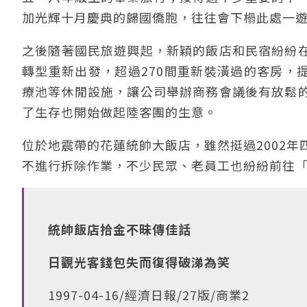
加光輝十月慶典的歸國僑胞，往往會下榻此處一
之後隨著國民旅遊興起，新穎的飯店和民宿紛紛
轉型重新出發，超過270間重新裝潢過的客房，
療池等休閒設施，讓公司舉辦商務會議後有放鬆
了生存也開始做起陸客團的生意。
位於地震帶的花蓮統帥大飯店，雖然挺過2002年
不進行拆除作業，不少民眾、老員工也紛紛前往
統帥飯店拾金不昧傳佳話
日觀光客錢包失而復得破涕為笑
1997-04-16/經濟日報/27版/商業2