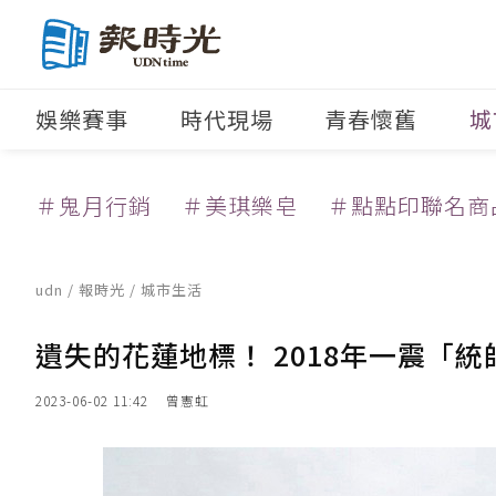
娛樂賽事
時代現場
青春懷舊
城
＃鬼月行銷
＃美琪樂皂
＃點點印聯名商
udn
/
報時光
/
城市生活
遺失的花蓮地標！ 2018年一震「
2023-06-02 11:42
曾憲虹