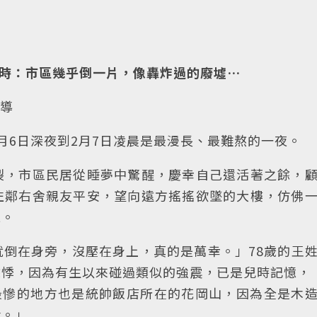
兒時：市區幾乎倒一片，像轟炸過的廢墟…
報導
月6日深夜到2月7日凌晨是最漫長、最難熬的一夜。
裂，市區民居從睡夢中驚醒，慶幸自己還活著之餘，
左鄰右舍親友平安，望向遠方搖搖欲墜的大樓，仿佛
晃。
倒在身旁，沒壓在身上，真的是萬幸。」78歲的王
悸，因為有生以來碰過類似的強震，已是兒時記憶，
最慘的地方也是統帥飯店所在的花岡山，因為全是木
般。」