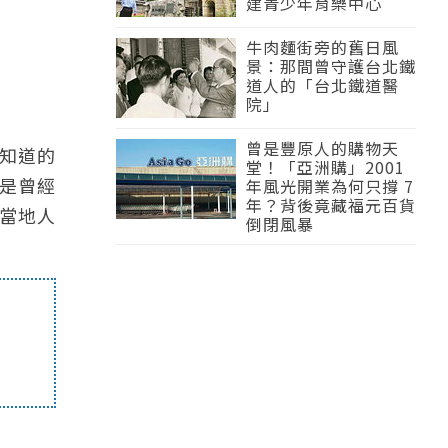
建青少年育樂中心
牛肉麵街旁的舊日風
景：那間曾守護台北鐵
道人的「台北鐵道醫
院」
曾是豐原人的購物天
知道的
堂！「亞洲購」2001
是曾經
年風光開業為何只撐 7
年？背後竟藏福元百貨
當地人
倒閉風暴