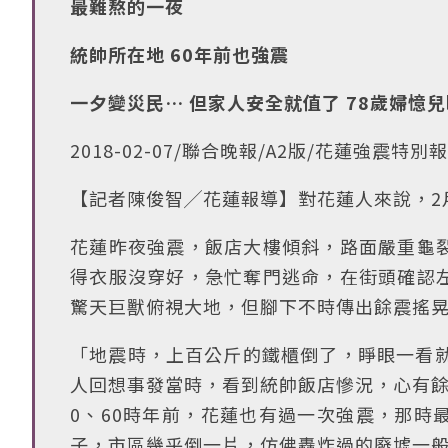
最難熬的一夜
統帥所在地 60年前也強震
一夕變災民… 但家人安全就值了 78歲婦憶
2018-02-07/聯合晚報/A2版/花蓮強震特別
【記者陳俊智╱花蓮報導】對花蓮人來說，2
花蓮昨夜強震，飯店大樓傾斜，路面嚴重龜
得衣服沒穿好，急忙奪門逃命，在街頭確認
驚天巨獸俯視大地，但腳下不時傳出餘震搖
「地震時，上百公斤的鐵櫃倒了，睜眼一看就
人回想事發當時，看到統帥飯店慘況，心有餘
0、60時年前，花蓮也有過一次強震，那時
子，市區幾乎倒一片，仿佛轟炸過的廢墟一