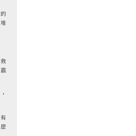
頭的
礫堆
、救
餘震
說，
裡有
什麼