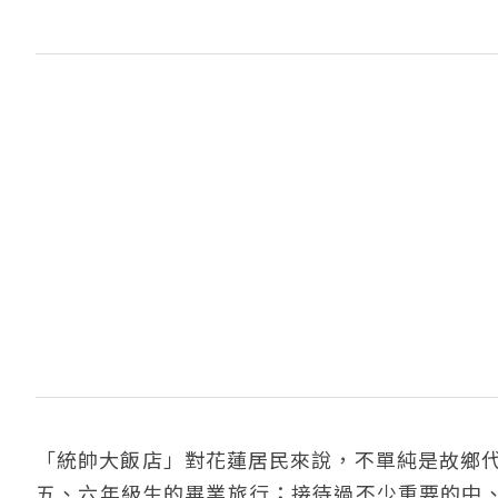
「統帥大飯店」對花蓮居民來說，不單純是故鄉代
五、六年級生的畢業旅行；接待過不少重要的中