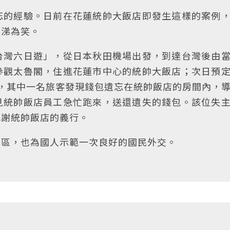
忘的經驗。日前在花蓮統帥大飯店即發生這樣的案例
破涕為笑。
台灣六日遊」，從日本秋田機場出發，到達台灣後由
參觀太魯閣，住進花蓮市中心的統帥大飯店；次日預
，其中一名旅客發現錢包遺忘在統帥飯店的房間內，
見統帥飯店員工急忙跑來，送還遺失的錢包。該位失
感謝統帥飯店的義行。
地區，也為國人示範一次良好的國民外交。