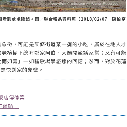
看到處處隆起。圖／聯合報系資料照（2018/02/07 陳柏亨
的象徵，可能是某條街道某一攤的小吃，屬於在地人才
的老榕樹下總有鄰家阿伯、大嬸閒坐話家常；又有可能
化雨如膏」一如驪歌場景悠悠的回憶；然而，對於花蓮
就是快到家的象徵。
飯店傳停業
花蓮輪」