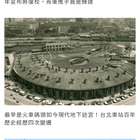
年宣布將復校，背後推手竟是輝達
最早是火車碼頭如今現代地下迷宮！台北車站百年
歷史經歷四次變遷