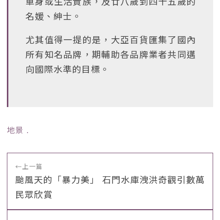
單身或生活貴族，及廿八歲到四十五歲的
名媛、紳士。
尤其值得一提的是，大亞百貨匯集了國內
所有知名品牌，期輔助各品牌業者共同邁
向國際水準的目標。
地景
﹒
←
上一篇
颱風天的「暴力美」 石門水庫洩洪奇觀引數萬
民眾欣賞