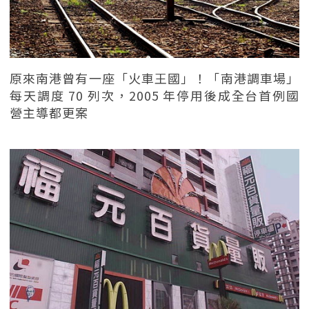
原來南港曾有一座「火車王國」！「南港調車場」
每天調度 70 列次，2005 年停用後成全台首例國
營主導都更案