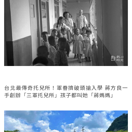
台北最傳奇托兒所！軍眷擠破頭搶入學 蔣方良一
手創辦「三軍托兒所」孩子都叫她「蔣媽媽」