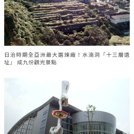
日治時期全亞洲最大選煉廠！水湳洞「十三層遺
址」 成九份觀光景點