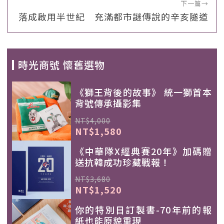
下一篇
→
落成啟用半世紀 充滿都市謎傳說的辛亥隧道
時光商號 懷舊選物
《獅王背後的故事》 統一獅首本
背號傳承攝影集
NT$4,000
NT$1,580
《中華隊X經典賽20年》加碼贈
送抗韓成功珍藏戰報！
NT$3,680
NT$1,520
你的特別日訂製書-70年前的報
紙也能原貌重現