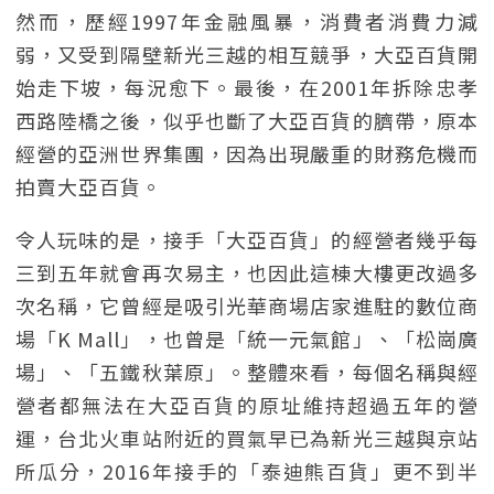
然而，歷經1997年金融風暴，消費者消費力減
弱，又受到隔壁新光三越的相互競爭，大亞百貨開
始走下坡，每況愈下。最後，在2001年拆除忠孝
西路陸橋之後，似乎也斷了大亞百貨的臍帶，原本
經營的亞洲世界集團，因為出現嚴重的財務危機而
拍賣大亞百貨。
令人玩味的是，接手「大亞百貨」的經營者幾乎每
三到五年就會再次易主，也因此這棟大樓更改過多
次名稱，它曾經是吸引光華商場店家進駐的數位商
場「K Mall」，也曾是「統一元氣館」、「松崗廣
場」、「五鐵秋葉原」。整體來看，每個名稱與經
營者都無法在大亞百貨的原址維持超過五年的營
運，台北火車站附近的買氣早已為新光三越與京站
所瓜分，2016年接手的「泰迪熊百貨」更不到半