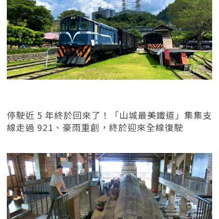
停駛近 5 年終於回來了！「山城最美鐵道」集集支
線走過 921、豪雨重創，終於迎來全線復駛