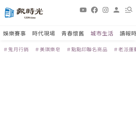
娛樂賽事
時代現場
青春懷舊
城市生活
讀報
＃鬼月行銷
＃美琪樂皂
＃點點印聯名商品
＃老派運