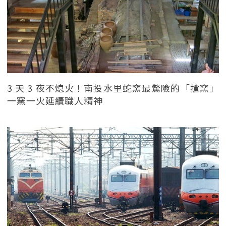
3 天 3 夜不熄火！南投水里蛇窯最驚險的「搶窯」
一窯一火延續職人精神