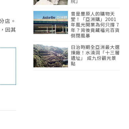
院」
曾是豐原人的購物天
堂！「亞洲購」2001
家分店。
年風光開業為何只撐 7
灣，因其
年？背後竟藏福元百貨
倒閉風暴
日治時期全亞洲最大選
煉廠！水湳洞「十三層
遺址」 成九份觀光景
點