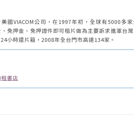
VIACOM公司，在1997年初，全球有5000多
會費、免押金、免押證件即可租片做為主要訴求進軍台
4小時還片箱，2008年全台門市高達134家。
的租書店