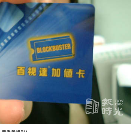
7 黃秀義攝影)