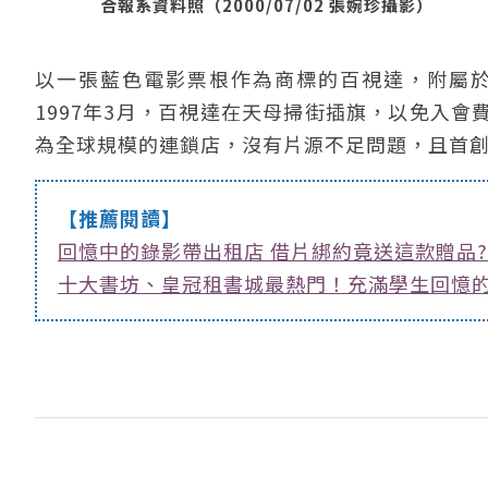
合報系資料照（2000/07/02 張婉珍攝影）
以一張藍色電影票根作為商標的百視達，附屬於美國
1997年3月，百視達在天母掃街插旗，以免入
為全球規模的連鎖店，沒有片源不足問題，且首創2
【推薦閱讀】
回憶中的錄影帶出租店 借片綁約竟送這款贈品?
十大書坊、皇冠租書城最熱門！充滿學生回憶