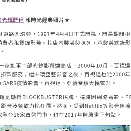
的光輝歷程
報時光經典照片★
東路圓環旁，1997年4月4日正式開幕，開幕期間
上千名消費者租賃錄影帶。其店內裝潢與陳列，承襲美式錄
櫃。
第一家進軍中部的錄影帶連鎖店。2000年10月，百視
扣款服務；繼中環亞藝影音之後，百視達也從2000
受到SARS疫情影響，百視達、亞藝業績大幅攀升。
是懸掛BLOCKBUSTER招牌，這時因網路電影、P
音及餐飲力挽狂瀾。然而，受到Netflix等影音串
全台16家直營門市，也在2017年陸續畫下句點。