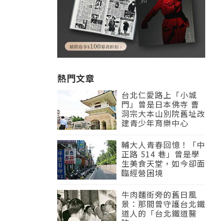
熱門文章
台北仁愛路上「小城
門」曾是日本佛寺 曹
洞宗大本山別院舊址改
建青少年育樂中心
輔大人青春回憶！「中
正路 514 巷」曾是學
生美食天堂，如今卻面
臨經營困境
牛肉麵街旁的舊日風
景：那間曾守護台北鐵
道人的「台北鐵道醫