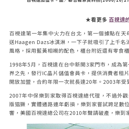
★看更多
百視達
百視達第一年集中火力在台北，第一個據點在天母
送Haagen Dazs冰淇淋，一下子就吸引了
風格，採用藍黃相襯的配色，櫃台附近還有零食
1998年5月，百視達在台中新開3家門市，成為
界之先，發行IC晶片儲值會員卡，提供消費者租片
開放加盟，合約年限一次就長達20年。2003年
2007年中保樂到家取得百視達總代理，不過外觀還
版猖獗，實體通路連年虧損，樂到家嘗試跨足數位影
響，美國百視達總公司在2010年聲請破產，樂到家