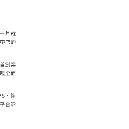
租一片就
影帶店的
達首創業
年起全面
PS、盜
流平台影