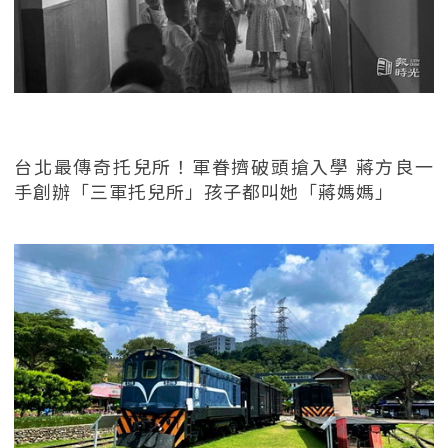
台北最傳奇托兒所！軍眷擠破頭搶入學 蔣方良一
手創辦「三軍托兒所」孩子都叫她「蔣媽媽」