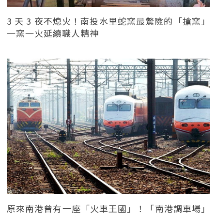
3 天 3 夜不熄火！南投水里蛇窯最驚險的「搶窯」
一窯一火延續職人精神
原來南港曾有一座「火車王國」！「南港調車場」