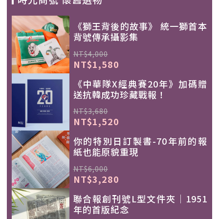
《獅王背後的故事》 統一獅首本
背號傳承攝影集
NT$4,000
NT$1,580
《中華隊X經典賽20年》加碼贈
送抗韓成功珍藏戰報！
NT$3,680
NT$1,520
你的特別日訂製書-70年前的報
紙也能原貌重現
NT$6,000
NT$3,280
聯合報創刊號L型文件夾｜1951
年的首版紀念