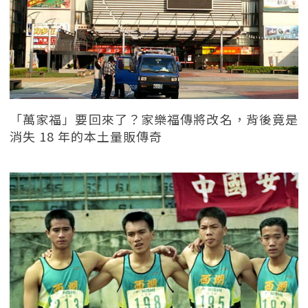
「萬家福」要回來了？家樂福傳將改名，背後竟是
消失 18 年的本土量販傳奇