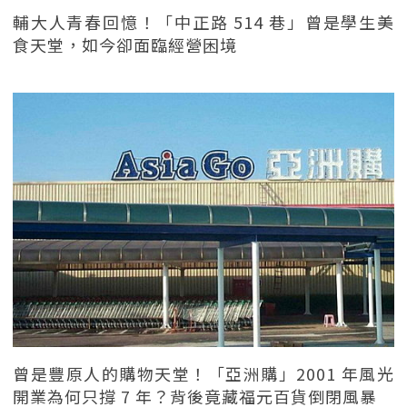
輔大人青春回憶！「中正路 514 巷」曾是學生美
食天堂，如今卻面臨經營困境
曾是豐原人的購物天堂！「亞洲購」2001 年風光
開業為何只撐 7 年？背後竟藏福元百貨倒閉風暴