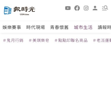
娛樂賽事
時代現場
青春懷舊
城市生活
讀報
＃鬼月行銷
＃美琪樂皂
＃點點印聯名商品
＃老派運