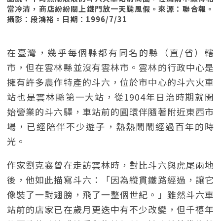
當冷清，商店紛紛關上鐵門放一天颱風假。來源：聯合報。
攝影：段鴻裕。日期：1996/7/31
在臺灣，幾乎每個縣都有同名的縣（直/省）轄
市，但在雲林縣並沒有雲林市。雲林的行政中心是
擁有許多農作特產的斗六，位於市中心的斗六火車
站也是雲林縣第一大站，從1904年日治時期就開
始營業的斗六驛，車站前的圓環伴隨著附近東西市
場，已經陪伴不少遊子，熱熱鬧鬧經過百年的時
光。
作家劉克襄曾在走訪雲林時，對比斗六與虎尾兩地
後，他如此描寫斗六：「因為縱貫鐵路經過，讓它
像裝了一對翅膀，飛了一整個世紀。」雖然斗六車
站前的店家已在歲月更迭中有不少改變，但千禧年