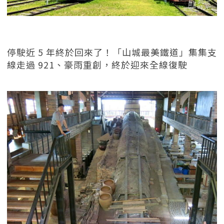
停駛近 5 年終於回來了！「山城最美鐵道」集集支
線走過 921、豪雨重創，終於迎來全線復駛