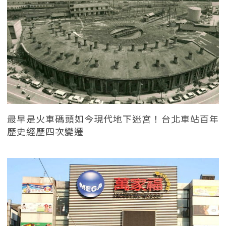
最早是火車碼頭如今現代地下迷宮！台北車站百年
歷史經歷四次變遷