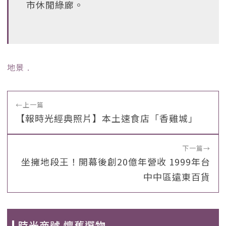
市休閒綠廊。
地景
﹒
←
上一篇
【報時光經典照片】本土速食店「香雞城」
下一篇
→
坐擁地段王！開幕後創20億年營收 1999年台
中中區遠東百貨
時光商號 懷舊選物