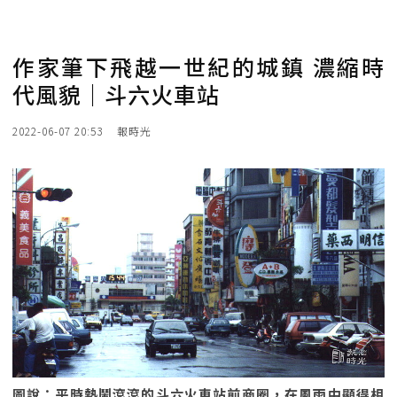
作家筆下飛越一世紀的城鎮 濃縮時
代風貌｜斗六火車站
2022-06-07 20:53
報時光
圖說：平時熱鬧滾滾的斗六火車站前商圈，在風雨中顯得相