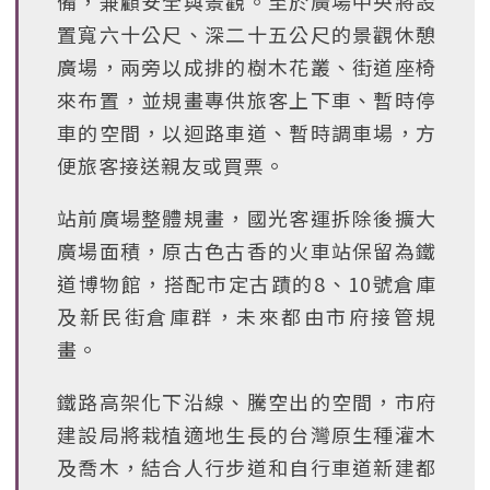
備，兼顧安全與景觀。至於廣場中央將設
置寬六十公尺、深二十五公尺的景觀休憩
廣場，兩旁以成排的樹木花叢、街道座椅
來布置，並規畫專供旅客上下車、暫時停
車的空間，以迴路車道、暫時調車場，方
便旅客接送親友或買票。
站前廣場整體規畫，國光客運拆除後擴大
廣場面積，原古色古香的火車站保留為鐵
道博物館，搭配市定古蹟的8、10號倉庫
及新民街倉庫群，未來都由市府接管規
畫。
鐵路高架化下沿線、騰空出的空間，市府
建設局將栽植適地生長的台灣原生種灌木
及喬木，結合人行步道和自行車道新建都