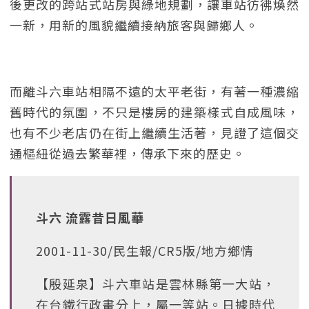
後更改的跨站式站房與綠地規劃，讓車站彷彿煥然
一新，用新的風貌繼續接納旅客與歸鄉人。
而離斗六車站相隔不遠的太平老街，有著一種濃縮
舊時代的氛圍，不只是樓房的建築樣式自成風味，
也有不少老店仍在街上繼續生活著，見證了這個交
通樞紐從過去繁華裡，傳承下來的歷史。
斗六 流露昔日風華
2001-11-30/民生報/CR5版/地方鄉情
【殷延泉】斗六車站是雲林縣第一大站，
在台鐵行政畫分上，屬一等站。日據時代