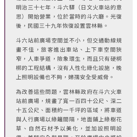
明治三十七年，斗六驛（日文火車站的意
思）開始營業，位於當時的斗六廳。光復
後，民國三十九年恢復設置雲林縣。
斗六站前廣場空間並不小，但交通動線規
畫不佳，旅客進出車站、上下車空間狹
窄，人車爭道，險象環生，而且只有硬梆
梆的工程結構，沒有人性化綠化設施，晚
上照明設備也不夠，婦孺安全受威脅。
為改善這些問題，雲林縣政府在斗六火車
站前廣場，規畫了寬一百四十公尺、深二
十五公尺、面積約一千坪的區域，將車道
與人行廣場以綠籬間隔，地面鋪上綠樹花
草、自然石材予以美化，並加設照明設