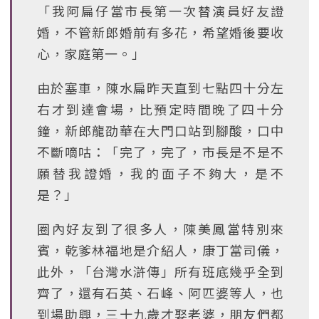
「我阿扁仔當市長第一次替演員好友證
婚，不管新郎婚前有多花，希望婚後要收
心，家庭第一。」
由於塞車，陳水扁昨天直到七點四十分左
右才到達會場，比預定時間晚了四十分
鐘，新郎龍劭華在大門口站到腳酸，口中
不斷嘀咕：「完了，完了，市長是不是不
願替我證婚，我的面子不夠大，是不
是？」
圈內好友到了很多人，陳美鳳當特別來
賓，乾爹林福地是介紹人，康丁當司儀，
此外，「台灣水滸傳」所有班底幾乎全到
齊了，還有石英、石峰、阿匹婆等人，也
到場助興，三十九歲才娶老婆，朋友們都