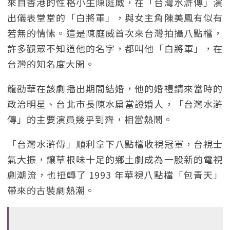
來自香港的性格小生陳庭威，在「台灣水滸傳」演
出儀表堂堂的「白將軍」，與女主角陳美鳳有似有
若無的情愫。這是陳庭威首次來台灣拍攝八點檔，
許多觀眾不知道他的名字，都叫他「白將軍」，在
台灣的知名度大開。
龍劭華在該劇播出期間結婚，他的婚禮請來當時的
政治明星、台北市長陳水扁當證婚人，「台灣水滸
傳」的主要演員幾乎到齊，相當熱鬧。
「台灣水滸傳」順利拿下八點檔收視冠軍，台視士
氣大振，讓草根味十足的鄉土劇成為一股新的電視
劇潮流，也扭轉了 1993 年華視八點檔「包青天」
帶來的古裝劇熱潮。