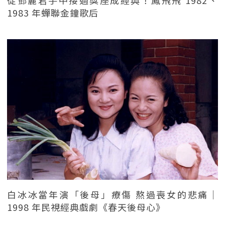
1983 年蟬聯金鐘歌后
白冰冰當年演「後母」療傷 熬過喪女的悲痛｜
1998 年民視經典戲劇《春天後母心》