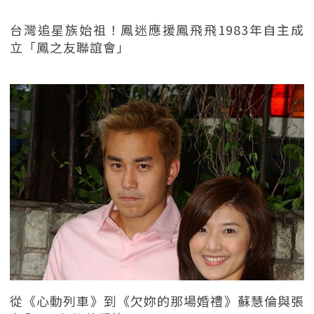
台灣追星族始祖！鳳迷應援鳳飛飛1983年自主成
立「鳳之友聯誼會」
從《心動列車》到《欠妳的那場婚禮》蘇慧倫與張