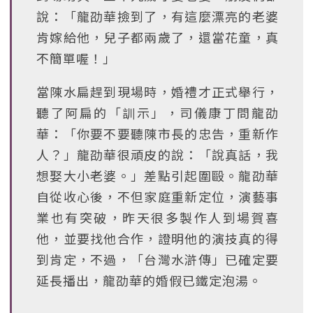
說：「龍劭華撿到了，有這麼漂亮的老婆
肯嫁給他，兒子都兩歲了，還當花童，真
不簡單喔！」
當陳水扁趕到現場時，婚禮才正式舉行，
聽了阿扁的「訓示」，司儀康丁問龍劭
華：「你要不要聽陳市長的忠告，重新作
人？」龍劭華很頑皮的說：「說真話，我
想娶大小老婆。」差點引起圍毆。龍劭華
自從收心後，不但家庭重新定位，演藝事
業也有突破，昨天很多製作人到場賀喜
他，並要找他合作，證明他的演技真的得
到肯定，不過，「台灣水滸傳」已確定要
延長播出，龍劭華的婚假已鐵定泡湯。