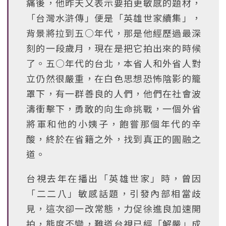
痛後，他昨天又表示要拍更敏感的題材，
「台灣水滸傳」便是「英雄世家續集」，
背景將拉到五○年代，那是他經歷過最深
刻的一段歲月，現在是把它拍出來的時候
了。五○年代的台北，本省人和外省人對
立仍然很嚴重，在白色思想恐怖陰影的籠
罩下，有一群善良的人們，他們在社會波
濤衝擊下，勇敢的向生命挑戰，一個外省
將軍和他的小姨子，飽嘗那個年代的辛
酸，終於在省籍之外，找到真正的圓融之
道。
台視去年在播出「英雄世家」時，曾因
「二二八」敏感話題，引發內部相當歧
見，這次卻一改常態，力促徐進良加速開
拍，態度丕變，難道台視已經「解嚴」成