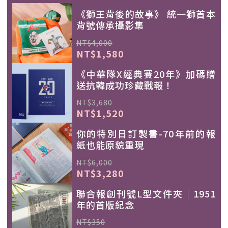
《獅王背後的故事》 統一獅首本
背號傳承攝影集
NT$4,000
NT$1,580
《中華隊X經典賽20年》加碼贈
送抗韓成功珍藏戰報！
NT$3,680
NT$1,520
你的特別日訂製書-70年前的報
紙也能原貌重現
NT$6,000
NT$3,280
聯合報創刊號L型文件夾｜1951
年的首版紀念
NT$350