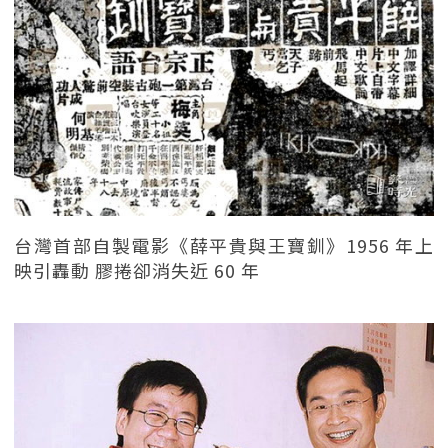
台灣首部自製電影《薛平貴與王寶釧》1956 年上
映引轟動 膠捲卻消失近 60 年