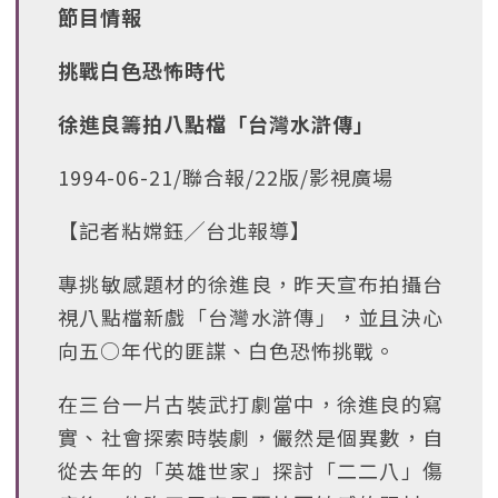
節目情報
挑戰白色恐怖時代
徐進良籌拍八點檔「台灣水滸傳」
1994-06-21/聯合報/22版/影視廣場
【記者粘嫦鈺╱台北報導】
專挑敏感題材的徐進良，昨天宣布拍攝台
視八點檔新戲「台灣水滸傳」，並且決心
向五○年代的匪諜、白色恐怖挑戰。
在三台一片古裝武打劇當中，徐進良的寫
實、社會探索時裝劇，儼然是個異數，自
從去年的「英雄世家」探討「二二八」傷