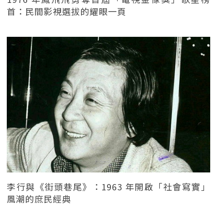
首：民間影視選拔的耀眼一頁
李行與《街頭巷尾》：1963 年開啟「社會寫實」
風潮的庶民經典