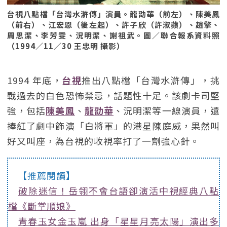
台視八點檔「台灣水滸傳」演員。龍劭華（前左）、陳美鳳
（前右）、江宏恩（後左起）、許子欣（許淑蘋）、趙擎、
周思潔、李芳雯、況明潔、謝祖武。圖／聯合報系資料照
（1994／11／30 王忠明 攝影）
1994 年底，
台視
推出八點檔「台灣水滸傳」，挑
戰過去的白色恐怖禁忌，話題性十足。該劇卡司堅
強，包括
陳美鳳
、
龍劭華
、況明潔等一線演員，還
捧紅了劇中飾演「白將軍」的港星陳庭威，果然叫
好又叫座，為台視的收視率打了一劑強心針。
【推薦閱讀】
破除迷信！岳翎不會台語卻演活中視經典八點
檔《斷掌順娘》
青春玉女金玉嵐 出身「星星月亮太陽」演出多