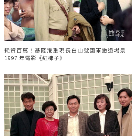
耗資百萬！基隆港重現長白山號國軍撤退場景｜
1997 年電影《紅柿子》