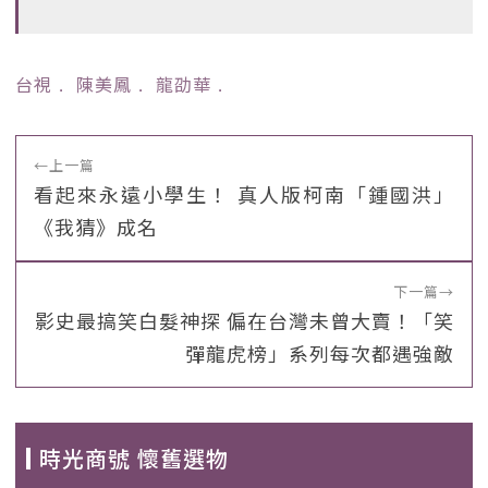
台視
﹒
陳美鳳
﹒
龍劭華
﹒
←
上一篇
看起來永遠小學生！ 真人版柯南「鍾國洪」
《我猜》成名
下一篇
→
影史最搞笑白髮神探 偏在台灣未曾大賣！「笑
彈龍虎榜」系列每次都遇強敵
時光商號 懷舊選物