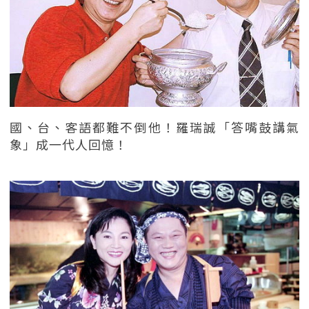
國、台、客語都難不倒他！羅瑞誠「答嘴鼓講氣
象」成一代人回憶！