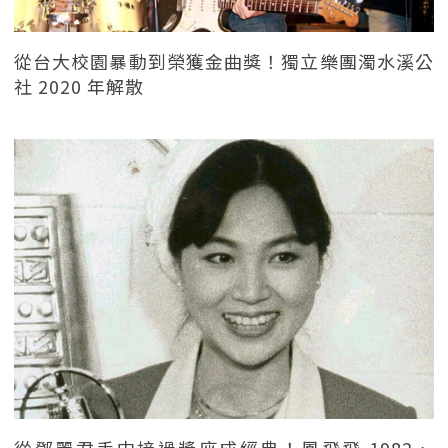
從台大校園暴動到榮獲金曲獎！獨立樂團濁水溪公
社 2020 年解散
從鄧麗君手中接過獎座成經典！鳳飛飛 1982、