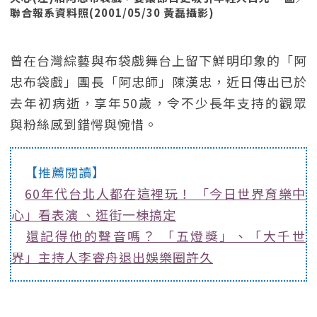
聯合報系資料照(2001/05/30 黃磊攝影)
曾在台灣綜藝與布袋戲舞台上留下鮮明印象的「阿
忠布袋戲」團長「阿忠師」陳漢忠，近日傳出已於
去年初病逝，享年50歲，令不少長年支持的觀眾
與粉絲感到錯愕與惋惜。
【推薦閱讀】
60年代台北人都在這裡玩！ 「今日世界育樂中
心」看表演 、逛街一棟搞定
還記得他的聲音嗎？ 「五燈獎」、「大千世
界」主持人李睿舟退出娛樂圈許久