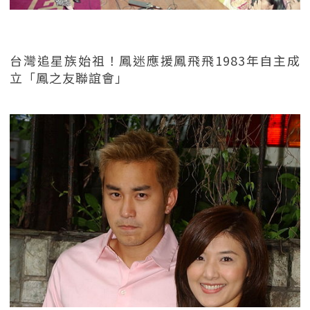
台灣追星族始祖！鳳迷應援鳳飛飛1983年自主成
立「鳳之友聯誼會」