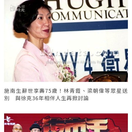
施南生辭世享壽75歲！林青霞、梁朝偉等眾星送
別 與徐克36年相伴人生再掀討論