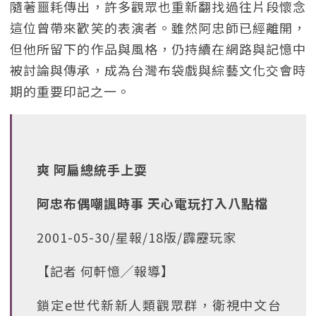
隨著噩耗傳出，許多觀眾也重新翻找過往片段懷念
這位曾帶來歡笑的表演者。雖然阿忠師已經離開，
但他所留下的作品與風格，仍持續在網路與記憶中
被討論與傳承，成為台灣布袋戲與綜藝文化交會時
期的重要印記之一。
爽 阿扁總統手上耍
阿忠布偶嘲諷時事 天心電玩打入八點檔
2001-05-30/星報/18版/霹靂玩家
【記者 何軒憶╱報導】
鎖定e世代新新人類觀眾群，衛視中文台