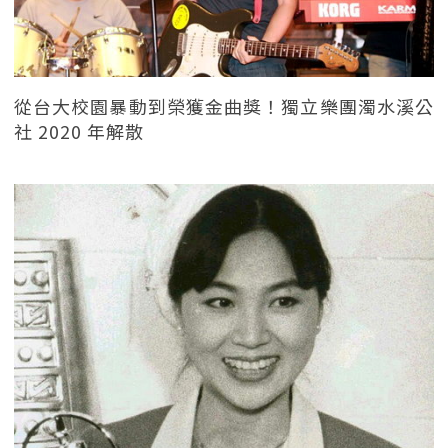
從台大校園暴動到榮獲金曲獎！獨立樂團濁水溪公
社 2020 年解散