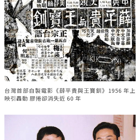
台灣首部自製電影《薛平貴與王寶釧》1956 年上
映引轟動 膠捲卻消失近 60 年