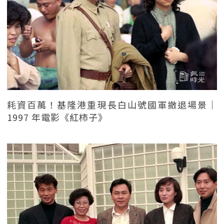
耗資百萬！基隆港重現長白山號國軍撤退場景｜
1997 年電影《紅柿子》