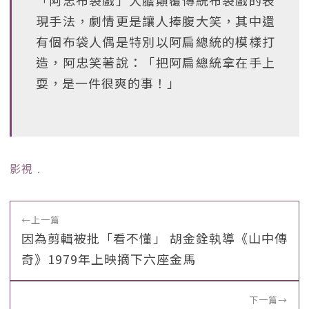
「阿忠布袋戲」大膽顛覆傳統布袋戲的表
現手法，劇情更是讓人捧腹大笑，其中還
有個布袋人偶是特別以阿扁總統的模樣打
造，阿忠笑著說：「把阿扁總統拿在手上
耍，是一件很爽的事！」
影視
﹒
←
上一篇
因為剪輯被批「看不懂」 胡金銓執導《山中傳
奇》1979年上映摘下六座金馬
下一篇
→