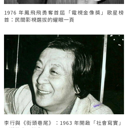
1976 年鳳飛飛勇奪首屆「電視金像獎」歌星榜
首：民間影視選拔的耀眼一頁
李行與《街頭巷尾》：1963 年開啟「社會寫實」