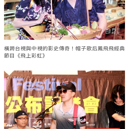
橫跨台視與中視的影史傳奇！帽子歌后鳳飛飛經典
節目《飛上彩虹》