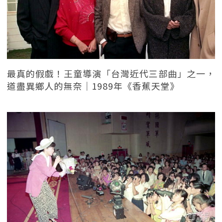
最真的假戲！王童導演「台灣近代三部曲」之一，
道盡異鄉人的無奈｜1989年《香蕉天堂》