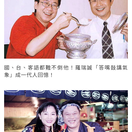
國、台、客語都難不倒他！羅瑞誠「答嘴鼓講氣
象」成一代人回憶！