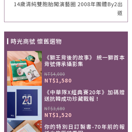
14歲清純雙胞胎闖演藝圈 2008年團體By2出
道
時光商號 懷舊選物
《獅王背後的故事》 統一獅首本
背號傳承攝影集
NT$4,000
NT$1,580
《中華隊X經典賽20年》加碼贈
送抗韓成功珍藏戰報！
NT$3,680
NT$1,520
你的特別日訂製書-70年前的報