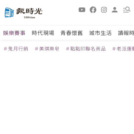
娛樂賽事
時代現場
青春懷舊
城市生活
讀報
＃鬼月行銷
＃美琪樂皂
＃點點印聯名商品
＃老派運