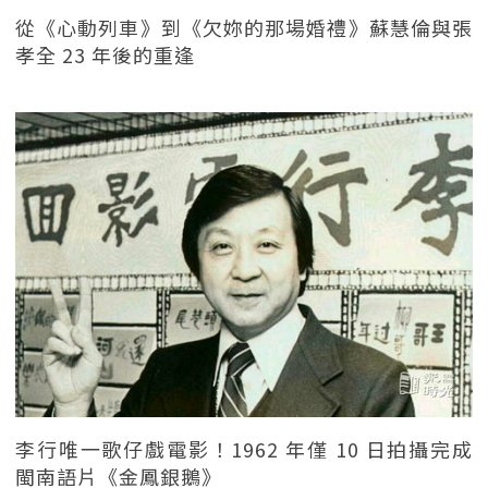
從《心動列車》到《欠妳的那場婚禮》蘇慧倫與張
孝全 23 年後的重逢
李行唯一歌仔戲電影！1962 年僅 10 日拍攝完成
閩南語片《金鳳銀鵝》