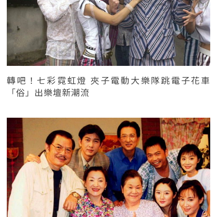
轉吧！七彩霓虹燈 夾子電動大樂隊跳電子花車
「俗」出樂壇新潮流