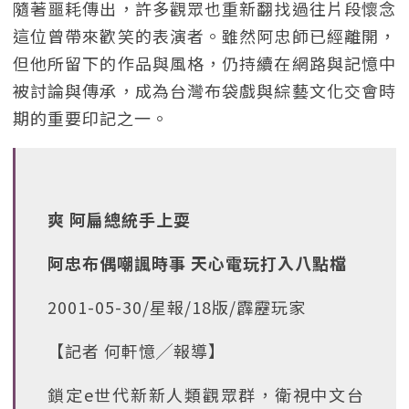
隨著噩耗傳出，許多觀眾也重新翻找過往片段懷念
這位曾帶來歡笑的表演者。雖然阿忠師已經離開，
但他所留下的作品與風格，仍持續在網路與記憶中
被討論與傳承，成為台灣布袋戲與綜藝文化交會時
期的重要印記之一。
爽 阿扁總統手上耍
阿忠布偶嘲諷時事 天心電玩打入八點檔
2001-05-30/星報/18版/霹靂玩家
【記者 何軒憶╱報導】
鎖定e世代新新人類觀眾群，衛視中文台