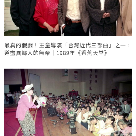
最真的假戲！王童導演「台灣近代三部曲」之一，
道盡異鄉人的無奈｜1989年《香蕉天堂》