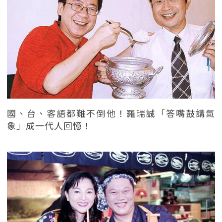
國、台、客語都難不倒他！羅瑞誠「答嘴鼓講氣
象」成一代人回憶！