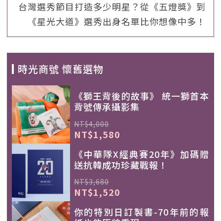
台灣選秀節目打造多少明星？從《五燈獎》到
《星光大道》選秀出身名單比你想像中多！
時光商號 懷舊選物
《獅王背後的故事》 統一獅首本
背號傳承攝影集
NT$4,000
NT$1,580
《中華隊X經典賽20年》加碼贈
送抗韓成功珍藏戰報！
NT$3,680
NT$1,520
你的特別日訂製書-70年前的報