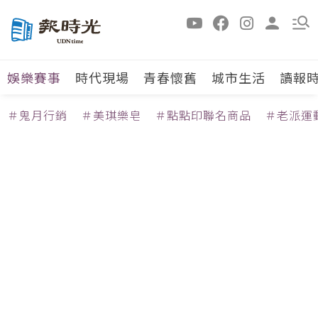
娛樂賽事
時代現場
青春懷舊
城市生活
讀報
＃鬼月行銷
＃美琪樂皂
＃點點印聯名商品
＃老派運