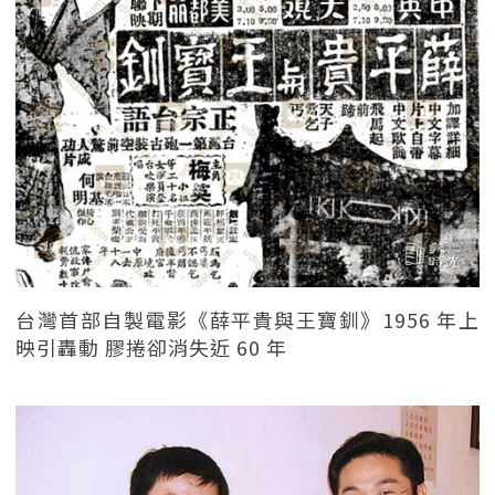
台灣首部自製電影《薛平貴與王寶釧》1956 年上
映引轟動 膠捲卻消失近 60 年