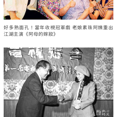
好多熟面孔！當年收視冠軍戲 老娘素珠阿姨重出
江湖主演《阿母的嫁妝》