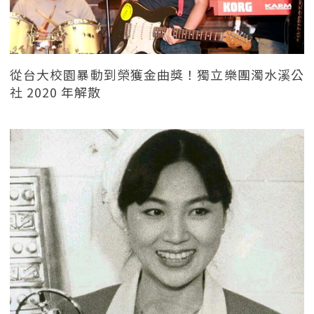
從台大校園暴動到榮獲金曲獎！獨立樂團濁水溪公
社 2020 年解散