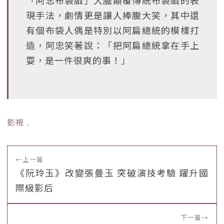
「阿忠布袋戲」大膽顛覆傳統布袋戲的表
現手法，劇情更是讓人捧腹大笑，其中還
有個布袋人偶是特別以阿扁總統的模樣打
造，阿忠笑著說：「把阿扁總統拿在手上
耍，是一件很爽的事！」
影視
﹒
←
上一篇
《阮玲玉》改變張曼玉 突破演技考驗 躍升國
際級影后
下一篇
→