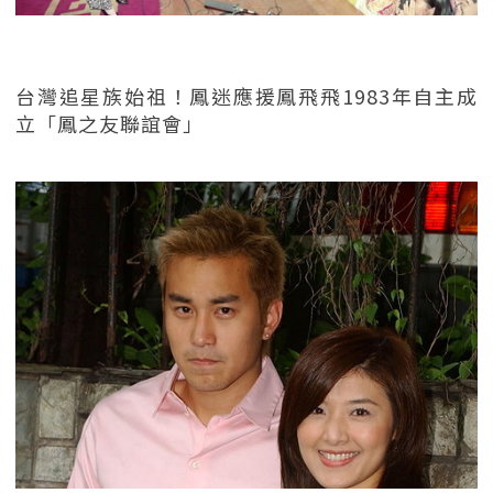
台灣追星族始祖！鳳迷應援鳳飛飛1983年自主成
立「鳳之友聯誼會」