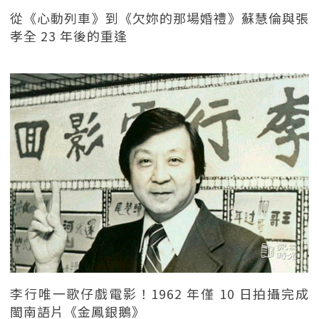
從《心動列車》到《欠妳的那場婚禮》蘇慧倫與張
孝全 23 年後的重逢
李行唯一歌仔戲電影！1962 年僅 10 日拍攝完成
閩南語片《金鳳銀鵝》