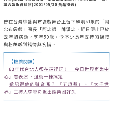
聯合報系資料照(2001/05/30 黃磊攝影)
曾在台灣綜藝與布袋戲舞台上留下鮮明印象的「阿
忠布袋戲」團長「阿忠師」陳漢忠，近日傳出已於
去年初病逝，享年50歲，令不少長年支持的觀眾
與粉絲感到錯愕與惋惜。
【推薦閱讀】
60年代台北人都在這裡玩！ 「今日世界育樂中
心」看表演 、逛街一棟搞定
還記得他的聲音嗎？ 「五燈獎」、「大千世
界」主持人李睿舟退出娛樂圈許久