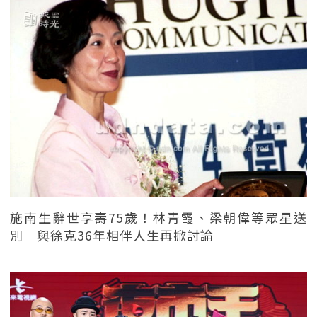
施南生辭世享壽75歲！林青霞、梁朝偉等眾星送
別 與徐克36年相伴人生再掀討論