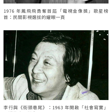
1976 年鳳飛飛勇奪首屆「電視金像獎」歌星榜
首：民間影視選拔的耀眼一頁
李行與《街頭巷尾》：1963 年開啟「社會寫實」