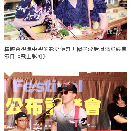
橫跨台視與中視的影史傳奇！帽子歌后鳳飛飛經典
節目《飛上彩虹》