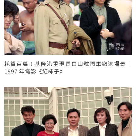
耗資百萬！基隆港重現長白山號國軍撤退場景｜
1997 年電影《紅柿子》