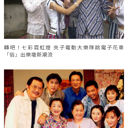
轉吧！七彩霓虹燈 夾子電動大樂隊跳電子花車
「俗」出樂壇新潮流