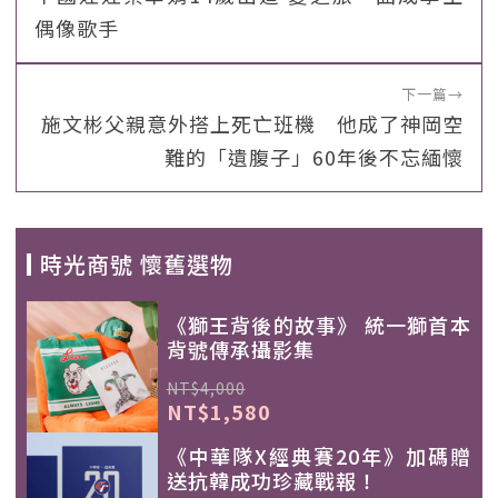
偶像歌手
下一篇
→
施文彬父親意外搭上死亡班機 他成了神岡空
難的「遺腹子」60年後不忘緬懷
時光商號 懷舊選物
《獅王背後的故事》 統一獅首本
背號傳承攝影集
NT$4,000
NT$1,580
《中華隊X經典賽20年》加碼贈
送抗韓成功珍藏戰報！