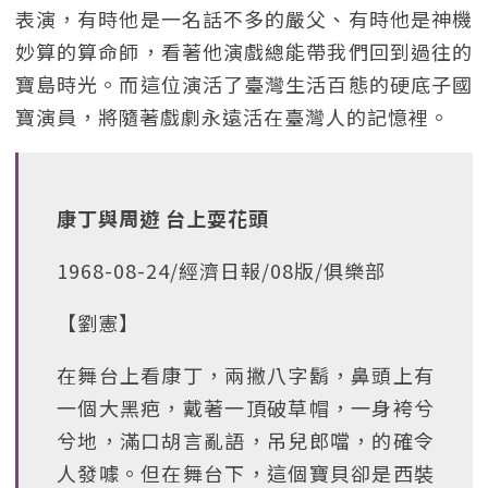
表演，有時他是一名話不多的嚴父、有時他是神機
妙算的算命師，看著他演戲總能帶我們回到過往的
寶島時光。而這位演活了臺灣生活百態的硬底子國
寶演員，將隨著戲劇永遠活在臺灣人的記憶裡。
康丁與周遊 台上耍花頭
1968-08-24/經濟日報/08版/俱樂部
【劉憲】
在舞台上看康丁，兩撇八字鬍，鼻頭上有
一個大黑疤，戴著一頂破草帽，一身袴兮
兮地，滿口胡言亂語，吊兒郎噹，的確令
人發噱。但在舞台下，這個寶貝卻是西裝