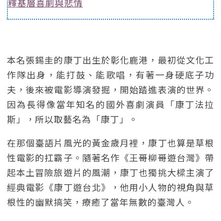
釋基層喜劇與悲情
本名張錫圭的康丁出生於彰化鹿港，最初從文化工
作隊出身，能打鼓、能歌唱，有著一身硬底子功
夫，後來被電影導演發掘，開始踏進表演的世界。
因為長得像當年知名的國外喜劇演員「康丁法拉
斯」，所以取藝名為「康丁」。
在那個臺語片風光的黃金歲月裡，康丁也算是草根
性電影的扛霸子。隨著名作《王哥柳哥遊台灣》帶
起本土冒險旅遊片的風潮，康丁也獨挑大樑主演了
經典電影《康丁遊台北》，他用小人物的視角與草
根性的幽默搞笑，療癒了當年無數的臺灣人。