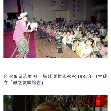
台灣追星族始祖！鳳迷應援鳳飛飛1983年自主成
立「鳳之友聯誼會」