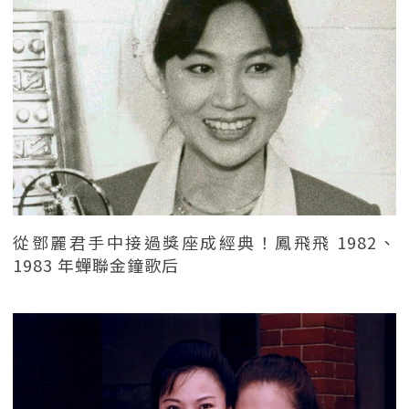
從鄧麗君手中接過獎座成經典！鳳飛飛 1982、
1983 年蟬聯金鐘歌后