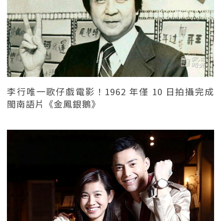
李行唯一歌仔戲電影！1962 年僅 10 日拍攝完成
閩南語片《金鳳銀鵝》