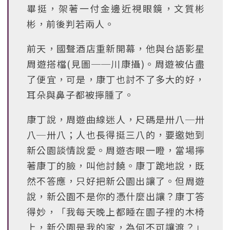
畢挺，架著一付金邊近視眼鏡，文質彬
彬，前後判若兩人。
前天，國聲酒店重新開幕，他與台語影星
周遊搭檔(見圖──川康攝)。周遊被佔盡
了便宜，可是，康丁也討不了多大的好，
耳朵與鼻子都被擰腫了。
康丁說，周遊曲線迷人，尺碼是卅八─卅
八─卅八；人也長得挺三八的，要邀她到
新公園談情說愛。周遊杏眼一瞪，當場擰
著康丁的臉，叫他討饒。康丁跪地說，既
然不答應，只好把新公園出讓了。但周遊
說，新公園不是你的憑什麼出讓？康丁答
得妙，「我每天晚上都睡在園子裡的木椅
上，新公園是我的家，為何不可讓渡？」