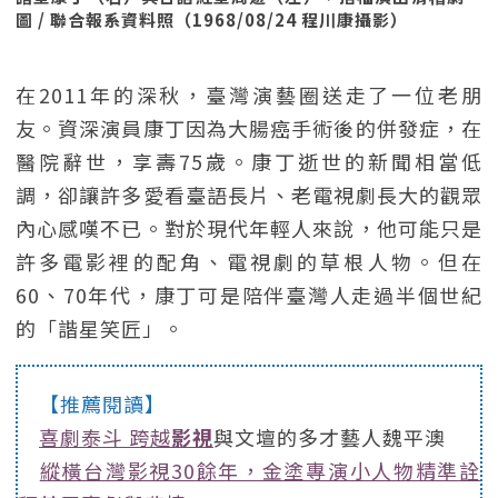
圖 / 聯合報系資料照（1968/08/24 程川康攝影）
在2011年的深秋，臺灣演藝圈送走了一位老朋
友。資深演員康丁因為大腸癌手術後的併發症，在
醫院辭世，享壽75歲。康丁逝世的新聞相當低
調，卻讓許多愛看臺語長片、老電視劇長大的觀眾
內心感嘆不已。對於現代年輕人來說，他可能只是
許多電影裡的配角、電視劇的草根人物。但在
60、70年代，康丁可是陪伴臺灣人走過半個世紀
的「諧星笑匠」。
【推薦閱讀】
喜劇泰斗 跨越
影視
與文壇的多才藝人魏平澳
縱橫台灣影視30餘年，金塗專演小人物精準詮