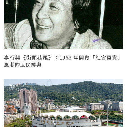
李行與《街頭巷尾》：1963 年開啟「社會寫實」
風潮的庶民經典