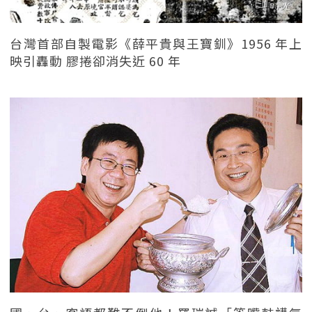
台灣首部自製電影《薛平貴與王寶釧》1956 年上
映引轟動 膠捲卻消失近 60 年