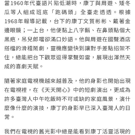
當1960年代臺語片陷低潮時，康丁與周遊、矮冬
瓜等人組成班底「跑碼頭」全臺走透透。根據
1968年報導記載，台下的康丁文質彬彬、戴著金
邊眼鏡；一上台，他便黏上八字鬍、在鼻頭點個大
黑疤，吊兒郎噹卻滿口妙語。他與周遊在國聲酒店
搭檔的滑稽鬧劇，靈機應變快到讓對手差點招架不
住，總能把台下觀眾逗得掌聲如雷，展現出渾然天
成的喜劇天賦。
隨著家庭電視機越來越普及，他的身影也開始出現
在電視裡，在《天天開心》中的短劇演出，更成為
許多臺灣人中午吃飯時不可或缺的家庭風景，演什
麼像什麼的演技，康丁的身影早已深入臺灣人的日
常。
我們在電視的舊光影中總是能看到康丁活靈活現的