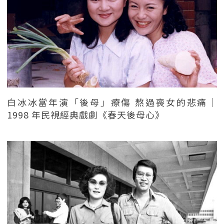
白冰冰當年演「後母」療傷 熬過喪女的悲痛｜
1998 年民視經典戲劇《春天後母心》