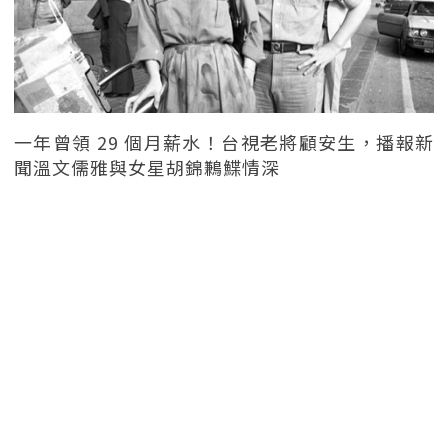
一年曾領 29 個月薪水！台視老將顧安生，播報新
聞溫文儒雅與女星胡錦鶼鰈情深