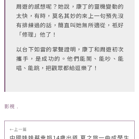
周遊的感想呢？她說，康丁的靈機變動的
太快，有時，莫名其妙的來上一句預先沒
有排練過的話，簡直叫她無所適從，祇好
「修理」他了！
以台下如雷的掌聲證明，康丁和周遊初次
攜手，是成功的。他們能鬧、能吵、能
唱、能跳，把觀眾都給逗樂了！
影視
﹒
←
上一篇
中國娃娃蔡幸娟14歲出道 夏之旅一曲成學生