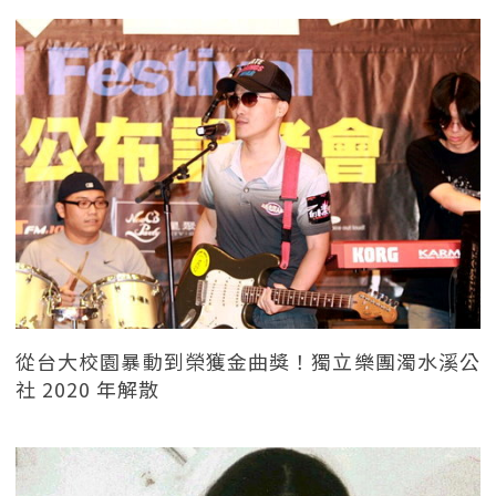
從台大校園暴動到榮獲金曲獎！獨立樂團濁水溪公
社 2020 年解散