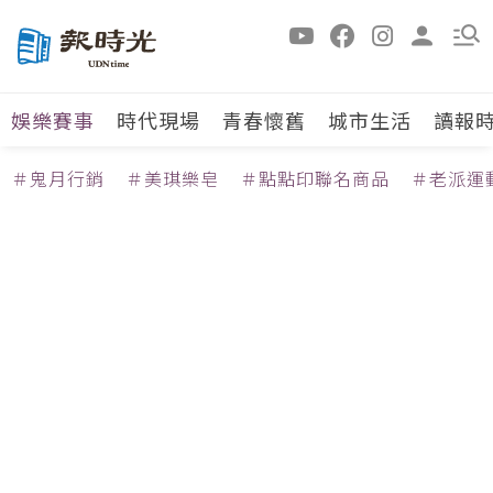
娛樂賽事
時代現場
青春懷舊
城市生活
讀報
＃鬼月行銷
＃美琪樂皂
＃點點印聯名商品
＃老派運