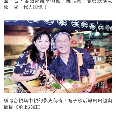
國、台、客語都難不倒他！羅瑞誠「答嘴鼓講氣
象」成一代人回憶！
橫跨台視與中視的影史傳奇！帽子歌后鳳飛飛經典
節目《飛上彩虹》