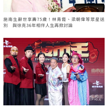
施南生辭世享壽75歲！林青霞、梁朝偉等眾星送
別 與徐克36年相伴人生再掀討論