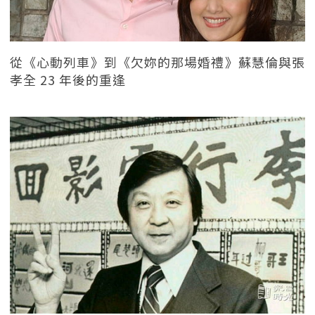
從《心動列車》到《欠妳的那場婚禮》蘇慧倫與張
孝全 23 年後的重逢