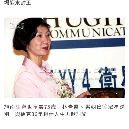
場迎來封王
施南生辭世享壽75歲！林青霞、梁朝偉等眾星送
別 與徐克36年相伴人生再掀討論