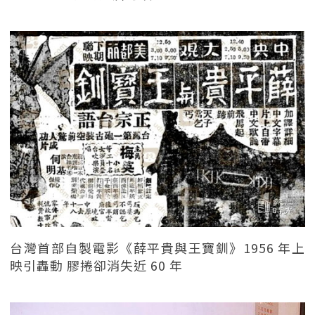
台灣首部自製電影《薛平貴與王寶釧》1956 年上
映引轟動 膠捲卻消失近 60 年