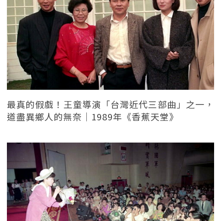
最真的假戲！王童導演「台灣近代三部曲」之一，
道盡異鄉人的無奈｜1989年《香蕉天堂》