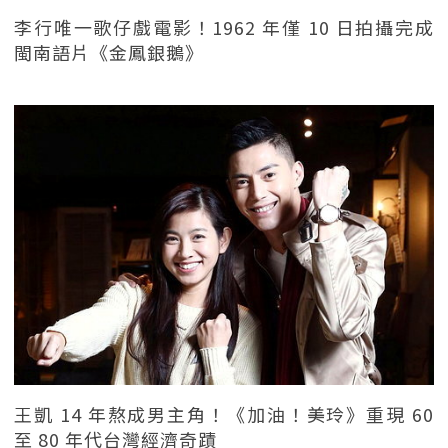
李行唯一歌仔戲電影！1962 年僅 10 日拍攝完成
閩南語片《金鳳銀鵝》
王凱 14 年熬成男主角！《加油！美玲》重現 60
至 80 年代台灣經濟奇蹟