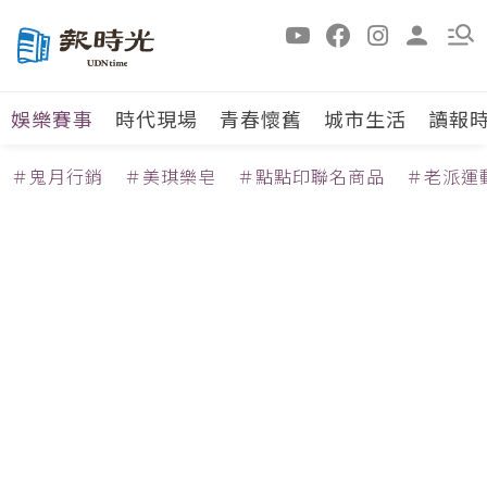
娛樂賽事
時代現場
青春懷舊
城市生活
讀報
＃鬼月行銷
＃美琪樂皂
＃點點印聯名商品
＃老派運