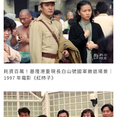
耗資百萬！基隆港重現長白山號國軍撤退場景｜
1997 年電影《紅柿子》