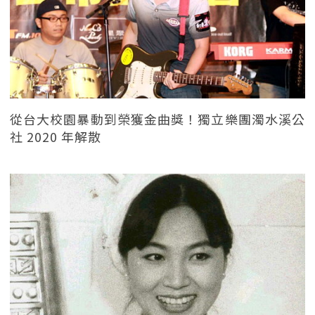
從台大校園暴動到榮獲金曲獎！獨立樂團濁水溪公
社 2020 年解散