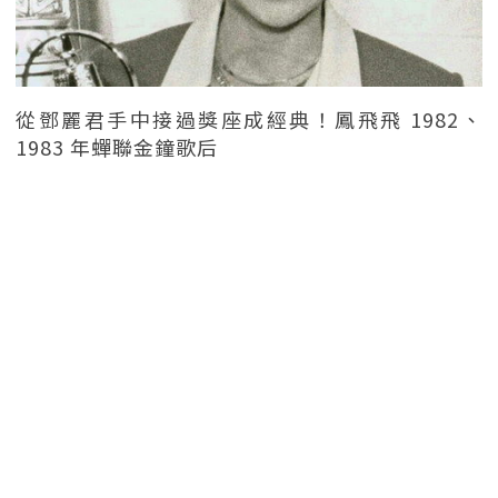
從鄧麗君手中接過獎座成經典！鳳飛飛 1982、
1983 年蟬聯金鐘歌后