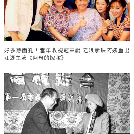
好多熟面孔！當年收視冠軍戲 老娘素珠阿姨重出
江湖主演《阿母的嫁妝》