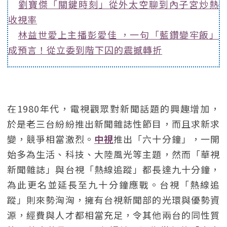
劉寶傑「關鍵時刻」從外太空聊到內子宮炒熱
收視率
林益世愛上主播彭愛佳 ，一句「藍鑽變牢飯」
成預言！從立委到階下囚的震撼轉折
在1980年代，電視觀眾對新聞話題的興趣增加，
於是老三台紛紛推出新聞雜誌性節目，而且求新求
變，競爭相當激烈。
中視
推出「六十分鐘」，一開
始多為生活、科技、大陸風光等主題，然而「華視
新聞雜誌」與台視「熱線追蹤」都長達九十分鐘，
為此更名並延長至九十分鐘應戰。台視「熱線追
蹤」則來勢洶洶，擁有台視新聞部的光環與優勢資
源，經費與人才都相當充足，令其他兩台的同性質