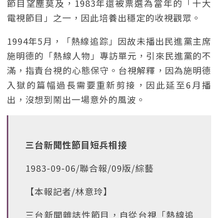
節目望塵莫及，1983年還被票選為當年的「十大
電視節目」之一，因此培養出穩定的收視觀眾。
1994年5月，「熱線追踪」因故未播出民進黨主席
施明德的「熱線人物」專訪單元，引來民進黨的不
滿，指責台視的心態保守。台視解釋，因為施明德
入獄的篇幅過長需要重新剪接，因此延至6月播
出，沒想到鬧出一場意外的風波。
三台新聞性節目短兵相接
1983-09-06/聯合報/09版/綜藝
【本報記者/林意玲】
三台新聞雜誌性節目，自從台視「熱線追