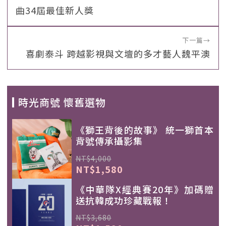
曲34屆最佳新人獎
下一篇
→
喜劇泰斗 跨越影視與文壇的多才藝人魏平澳
時光商號 懷舊選物
《獅王背後的故事》 統一獅首本
背號傳承攝影集
NT$4,000
NT$1,580
《中華隊X經典賽20年》加碼贈
送抗韓成功珍藏戰報！
NT$3,680