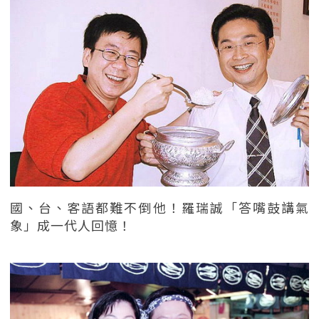
國、台、客語都難不倒他！羅瑞誠「答嘴鼓講氣
象」成一代人回憶！