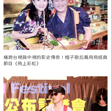
橫跨台視與中視的影史傳奇！帽子歌后鳳飛飛經典
節目《飛上彩虹》