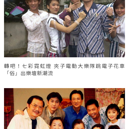
轉吧！七彩霓虹燈 夾子電動大樂隊跳電子花車
「俗」出樂壇新潮流