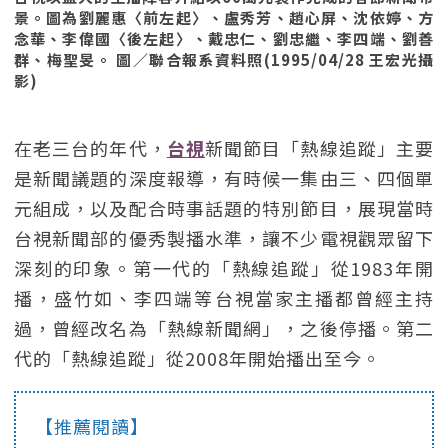
景。圖為劉麗惠〈前左起〉、盧秀芳、趙心屏、沈依婷、方
念華、李偉國〈後左起〉、戴忠仁、劉忠繼、李四端、劉善
群、梅聖旻。 圖／聯合報系資料照(1995/04/28 王宏光攝
影)
在老三台的年代，
台視
新聞節目「熱線追蹤」主要
是新聞議題的深度報導，有時候一集由三、四個單
元組成，以及配合時事話題的特別節目，展現當時
台視新聞部的優秀製播水準，讓不少電視觀眾留下
深刻的印象。第一代的「熱線追蹤」從1983年開
播，盛竹如、李四端等台視當家主播都曾經主持
過，曾經改名為「熱線新聞網」，之後停播。第二
代的「熱線追蹤」從2008年開始播出至今。
【推薦閱讀】