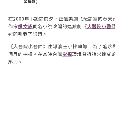
榮攝影)
在2000年耶誕節前夕，正值美劇《急診室的春
作家
侯文詠
同名小說改編的連續劇《
大醫院小醫
迷間引發了話題。
《大醫院小醫師》由導演王小棣執導，為了追求
個月的拍攝。在當時台灣
影視
環境普遍追求速成
壓力。