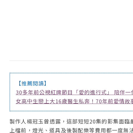
【推薦閱讀】
30多年前公視紅牌節目「愛的進行式」 陪伴一
女高中生戀上大16歲醫生私奔！70年前愛情
製作人楊冠玉曾透露，這部短短20集的影集面臨
上檔前，燈光、道具及後製配樂等費用都一度無