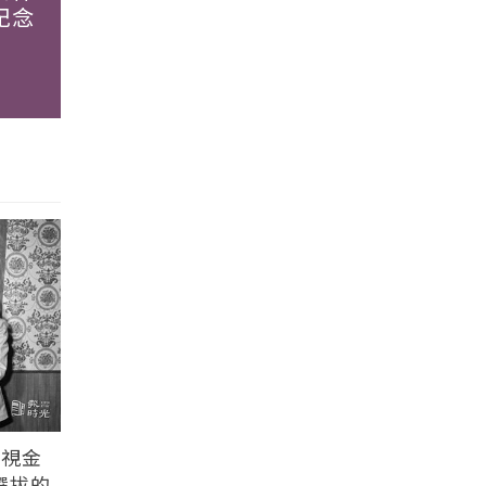
紀念
電視金
選拔的