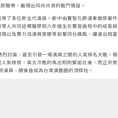
視原聲帶，展現出同舟共濟的戰鬥情誼。
培育了多位新生代演員。劇中由竇智孔飾演象徵原著作
畢等人共同詮釋醫學院六年級生在實習過程中的成長與
湘琪以及實力派演員堂娜等前輩同台飆戲，讓演出相當
起熱烈討論，甚至引發一場演員之間的人氣排名大戰。
居人氣榜首，高大冷酷的馬志翔則緊追在後，而正宗男
輕演員，隨後皆成為台灣演藝圈的頂樑柱。