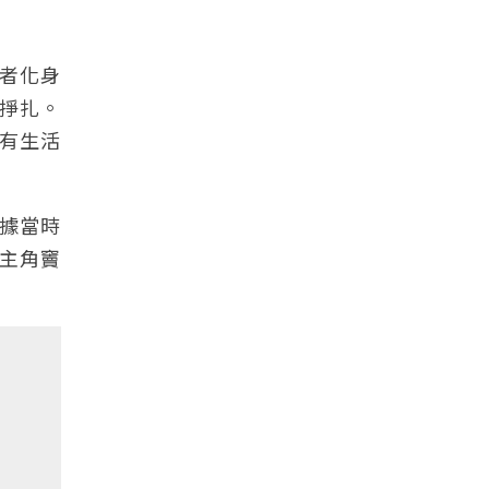
者化身
掙扎。
有生活
根據當時
主角竇