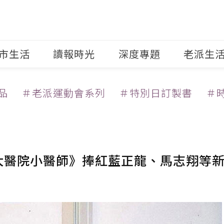
市生活
讀報時光
深度專題
老派生
品
＃老派運動會系列
＃特別日訂製書
＃
《大醫院小醫師》捧紅藍正龍、馬志翔等