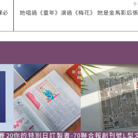
下
課必
她唱過《童年》演過《梅花》 她是金馬影后
賽20
你的特別日訂製書-70
聯合報創刊號L型