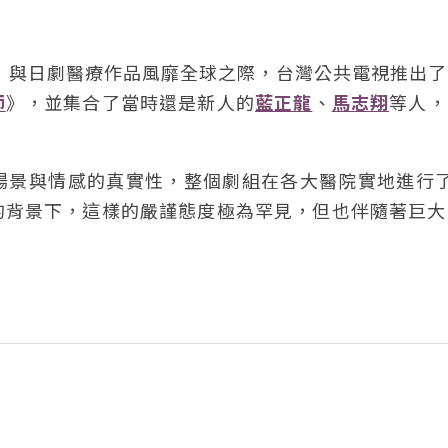
天》與日劇醫療作品風靡全球之際，台灣公共電視推出
師
》，並集合了當時還是新人的
藍正龍
、
馬志翔
等人，
場景與情感的真實性，整個劇組在各大醫院實地進行了
的背景下，這樣的嚴謹態度極為罕見，但也伴隨著巨大