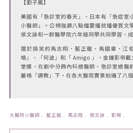
【劉子鳳】
美國有「急診室的春天」、日本有「急症室
小醫師」。公視強調八點檔要播就播優質文
侯文詠和一群醫學院六年級同學共同學習、
擅於搞笑的馬志翔、藍正龍、馬國畢、江
格」、「何波」和「 Amigo 」，金鐘影
堂娜，在劇中分飾內科總醫師、急診室總醫
嚴格「調教」下，在各大醫院實景拍攝了八
大醫院小醫師
﹒
藍正龍
﹒
馬志翔
﹒
侯文詠
﹒
影視
﹒