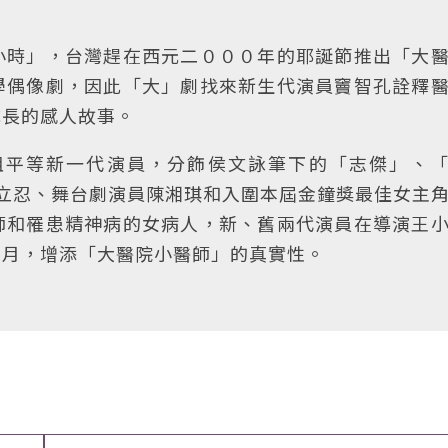
小時」，台灣趕在西元二０００年的耶誕節推出「大
學偶像劇，因此「大」劇找來新生代演員竇智孔詮釋
成長的感人故事。
祖平等新一代演員，分飾侯文詠筆下的「志傑」、
帝戴立忍、舞台劇演員陳湘琪和入圍本屆金鐘獎最佳女主
師和罹患精神病的女病人，新、舊兩代演員在導演王
個月，增添「大醫院小醫師」的真實性。