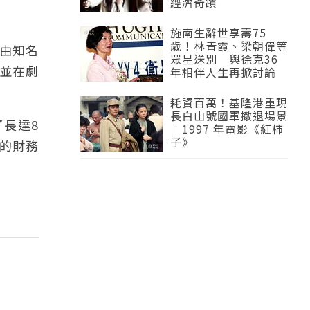
經濟奇蹟
施南生辭世享壽75
歲！林青霞、梁朝偉等
了由知名
眾星送別 與徐克36
並在劇
年相伴人生再掀討論
耗資百萬！基隆港重現
長白山號國軍撤退場景
長達8
｜1997 年電影《紅柿
子》
的財務