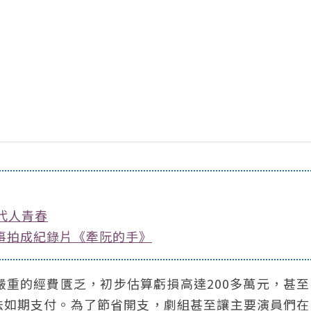
代人青春
故事拍成紀錄片《牽阮的手》
嚴重的經費匱乏，初步估算虧損高達200多萬元，甚
法如期支付。為了節省開支，劇組甚至讓主要演員們在