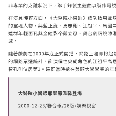
非專業的克難狀況下，聯手錄製主題曲以製作電
在演員陣容方面，《大醫院小醫師》成功啟用並
的靈魂人物，與藍正龍、馬志翔、江祖平、馬國
這群年輕面孔與金鐘影帝戴立忍、舞台劇精銳陳
感。
隨著戲劇在2000年底正式開播，網路上隨即掀
的網路票選統計，飾演個性爽朗角色的江祖平高
智孔則位居第3。這群當時還在兼顧大學學業的年
大醫院小醫師耶誕節溫馨登場
2000-12-25/聯合報/26版/娛樂視窗