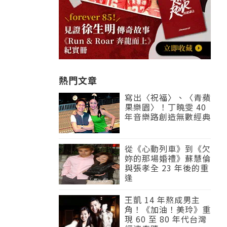
熱門文章
寫出〈祝福〉、〈青蘋
果樂園〉！丁曉雯 40
年音樂路創造無數經典
從《心動列車》到《欠
妳的那場婚禮》蘇慧倫
與張孝全 23 年後的重
逢
王凱 14 年熬成男主
角！《加油！美玲》重
現 60 至 80 年代台灣