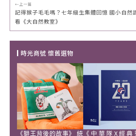
←
上一篇
記得猴子毛毛嗎？七年級生集體回憶 國小自然
看《大自然教室》
時光商號 懷舊選物
《獅王背後的故事》 統
《中華隊X經典