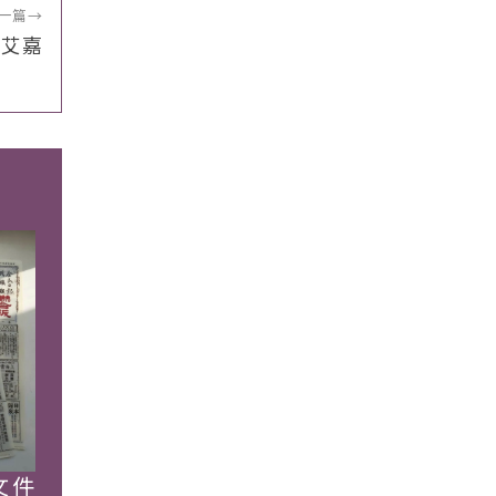
一篇
→
張艾嘉
文件