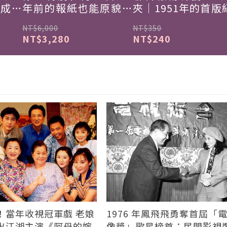
韓成功
年前的報紙也能原貌重
夾｜1951年的首版
現
NT$6,000
NT$350
NT$3,280
NT$240
！當年收視冠軍戲 老娘
1976 年鳳飛飛勇奪首屆「
出江湖主演《阿母的嫁
像獎」歌星榜首：民間影視