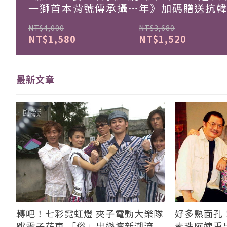
一獅首本背號傳承攝影
年》加碼贈送抗
集
珍藏戰報！
NT$4,000
NT$3,680
NT$1,580
NT$1,520
最新文章
轉吧！七彩霓虹燈 夾子電動大樂隊
好多熟面孔
跳電子花車 「俗」出樂壇新潮流
素珠阿姨重