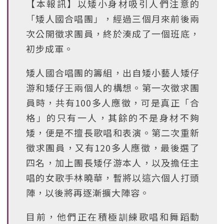
【本報訊】以矮小身材吸引人們注意的
「矮人國合唱團」，經過三個月來前後兩
次公開徵求團員，終於湊成了一個班底，
初步成軍。
矮人國合唱團的籌組，出自矮小藝人矮仔
游和矮仔王兩個人的構想。第一次徵求團
員時，共有100多人應徵，可是真正「合
格」的只有一人，其餘的不是身材不夠
矮，便是不擅長歌唱和表演。第二次重新
徵求團員，又有120多人應徵，最後選了
四名，加上團長矮仔游本人，以及擔任主
唱的女歌手林曉華，暫將以這六個人打頭
陣，以後將再逐漸擴大陣容。
目前，他們正在積極訓練歌唱和舞蹈動