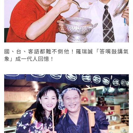
國、台、客語都難不倒他！羅瑞誠「答嘴鼓講氣
象」成一代人回憶！