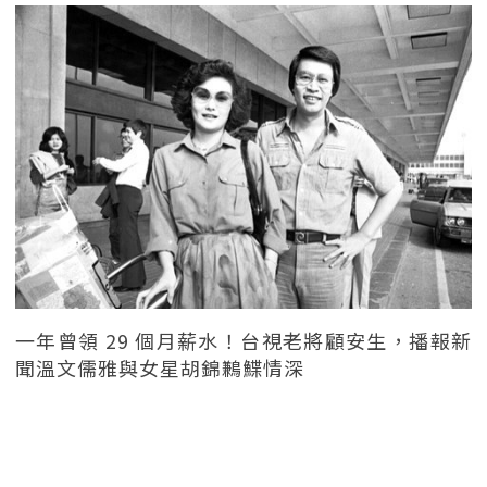
一年曾領 29 個月薪水！台視老將顧安生，播報新
聞溫文儒雅與女星胡錦鶼鰈情深