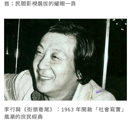
首：民間影視選拔的耀眼一頁
李行與《街頭巷尾》：1963 年開啟「社會寫實」
風潮的庶民經典