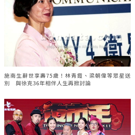
施南生辭世享壽75歲！林青霞、梁朝偉等眾星送
別 與徐克36年相伴人生再掀討論