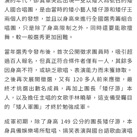
演的年代，卻異軍突起出現一支以矮人為號召的矮
人國合唱團，是由當時的矮小藝人矮仔游和矮仔王
兩個人的發想，並且以身高來進行全國選秀籌組合
唱團，只是除了身高限制之外，同時還要能歌擅
舞，較一般選秀更加困難。
當年選秀令發布後，首次公開徵求團員時，吸引超
過百人報名，但真正符合條件者僅有一人，其餘多
因身高不符，或缺乏歌唱、表演能力而未獲錄取。
之後再次展開徵選，又有 120 多人前來應徵，最
終才挑選出數名成員，再加上團長「矮仔游」本
人，以及擔任主唱的女歌手林曉華，這支備受矚目
的「矮人軍團」才終於勉強成軍。
成軍初期，除了身高 149 公分的團長矮仔游，本
身具備娛樂場所駐唱、搞笑表演與國台語歌曲演唱