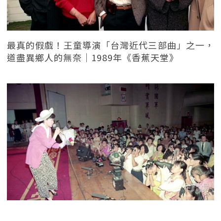
最真的假戲！王童導演「台灣近代三部曲」之一，
道盡異鄉人的無奈｜1989年《香蕉天堂》