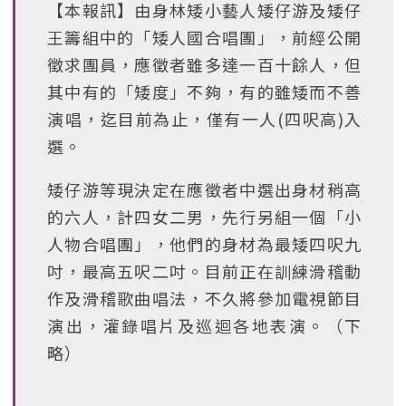
【本報訊】由身林矮小藝人矮仔游及矮仔
王籌組中的「矮人國合唱團」，前經公開
徵求團員，應徵者雖多達一百十餘人，但
其中有的「矮度」不夠，有的雖矮而不善
演唱，迄目前為止，僅有一人(四呎高)入
選。
矮仔游等現決定在應徵者中選出身材稍高
的六人，計四女二男，先行另組一個「小
人物合唱團」，他們的身材為最矮四呎九
吋，最高五呎二吋。目前正在訓練滑稽動
作及滑稽歌曲唱法，不久將參加電視節目
演出，灌錄唱片及巡迴各地表演。（下
略）