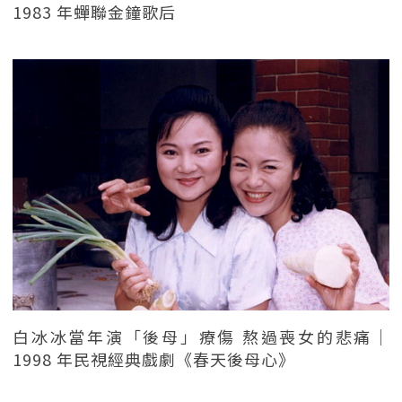
1983 年蟬聯金鐘歌后
白冰冰當年演「後母」療傷 熬過喪女的悲痛｜
1998 年民視經典戲劇《春天後母心》