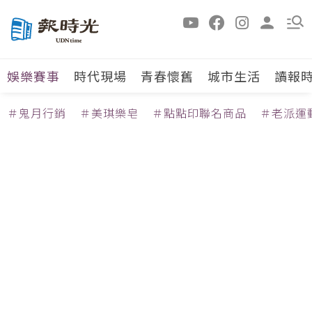
娛樂賽事
時代現場
青春懷舊
城市生活
讀報
＃鬼月行銷
＃美琪樂皂
＃點點印聯名商品
＃老派運