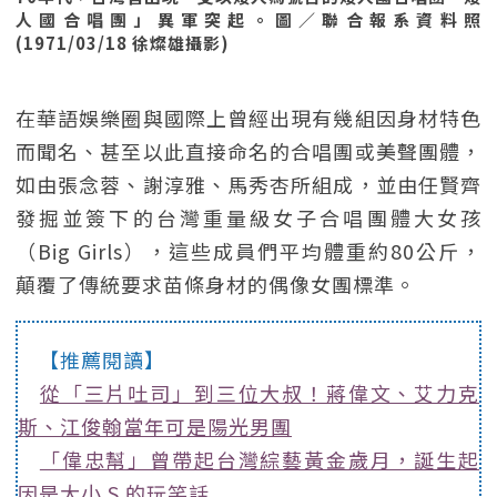
人國合唱團」異軍突起。圖／聯合報系資料照
(1971/03/18 徐燦雄攝影)
在華語娛樂圈與國際上曾經出現有幾組因身材特色
而聞名、甚至以此直接命名的合唱團或美聲團體，
如由張念蓉、謝淳雅、馬秀杏所組成，並由任賢齊
發掘並簽下的台灣重量級女子合唱團體大女孩
（Big Girls），這些成員們平均體重約80公斤，
顛覆了傳統要求苗條身材的偶像女團標準。
【推薦閱讀】
從「三片吐司」到三位大叔！蔣偉文、艾力克
斯、江俊翰當年可是陽光男團
「偉忠幫」曾帶起台灣綜藝黃金歲月，誕生起
因是大小 S 的玩笑話