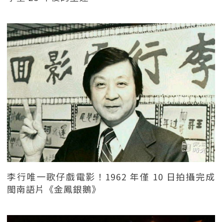
李行唯一歌仔戲電影！1962 年僅 10 日拍攝完成
閩南語片《金鳳銀鵝》