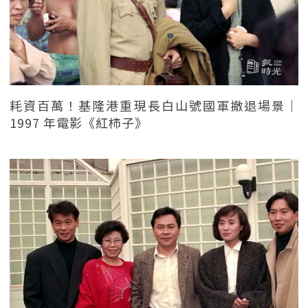
耗資百萬！基隆港重現長白山號國軍撤退場景｜
1997 年電影《紅柿子》