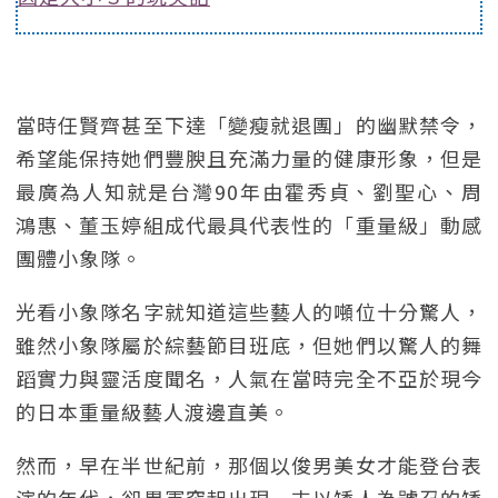
當時任賢齊甚至下達「變瘦就退團」的幽默禁令，
希望能保持她們豐腴且充滿力量的健康形象，但是
最廣為人知就是台灣90年由霍秀貞、劉聖心、周
鴻惠、董玉婷組成代最具代表性的「重量級」動感
團體小象隊。
光看小象隊名字就知道這些藝人的噸位十分驚人，
雖然小象隊屬於綜藝節目班底，但她們以驚人的舞
蹈實力與靈活度聞名，人氣在當時完全不亞於現今
的日本重量級藝人渡邊直美。
然而，早在半世紀前，那個以俊男美女才能登台表