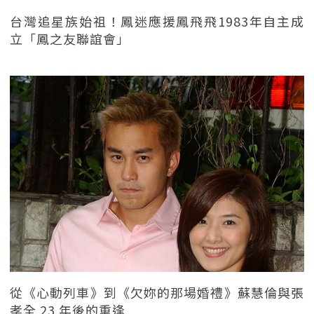
台灣追星族始祖！鳳迷應援鳳飛飛1983年自主成
立「鳳之友聯誼會」
從《心動列車》到《欠妳的那場婚禮》蘇慧倫與張
孝全 23 年後的重逢