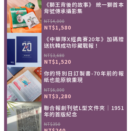
《獅王背後的故事》 統一獅首本
背號傳承攝影集
NT$4,000
NT$1,580
《中華隊X經典賽20年》加碼贈
送抗韓成功珍藏戰報！
NT$3,680
NT$1,520
你的特別日訂製書-70年前的報
紙也能原貌重現
NT$6,000
NT$3,280
聯合報創刊號L型文件夾｜1951
年的首版紀念
NT$350
NT$240