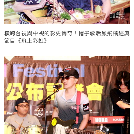
橫跨台視與中視的影史傳奇！帽子歌后鳳飛飛經典
節目《飛上彩虹》