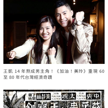
王凱 14 年熬成男主角！《加油！美玲》重現 60
至 80 年代台灣經濟奇蹟