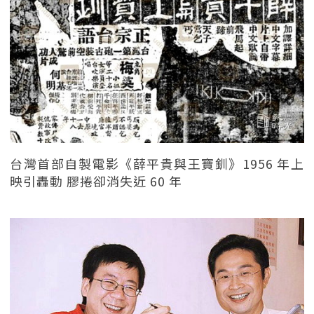
台灣首部自製電影《薛平貴與王寶釧》1956 年上
映引轟動 膠捲卻消失近 60 年