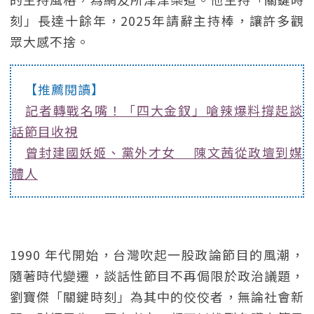
刻」長達十餘年，2025年請辭主持棒，讓許多觀
眾大感不捨。
【推薦閱讀】
記者轉戰名嘴！「四大金釵」嗆辣爆料撐起談
話節目收視
曾封建國妖姬、黨外才女 陳文茜從政壇到媒
體人
1990 年代開始，台灣吹起一股政論節目的風潮，
隨著時代變遷，談話性節目不再侷限於政治議題，
劉寶傑「關鍵時刻」為其中的佼佼者，無論社會新