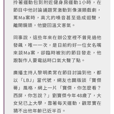
拎著運動包到附近健身房運動1小時，在
節目中他討論議題常激動到像演類戲劇，
罵Ma案時，高亢的嗓音甚至造成迴聲，
離開鏡頭，他變回溫文客氣。
同事說，這些年來在辦公室裡不曾見過他
發飆，唯一一次，是日前約好一位女名嘴
來談Ma案，卻臨時被別的節目發走，他
跟製作人要電話時口氣大聲了點。
廣播主持人黎明柔常在節目討論到他，都
以「LBJ」當代號，網友也闢版談「寶傑
哥」風格，網上一片「寶傑，你怎麼看？
西屏，你怎說？」劉寶傑今年48歲了，大
女兒已上大學，靠著每天運動，觀眾實在
猜不出他年齡已近半百。