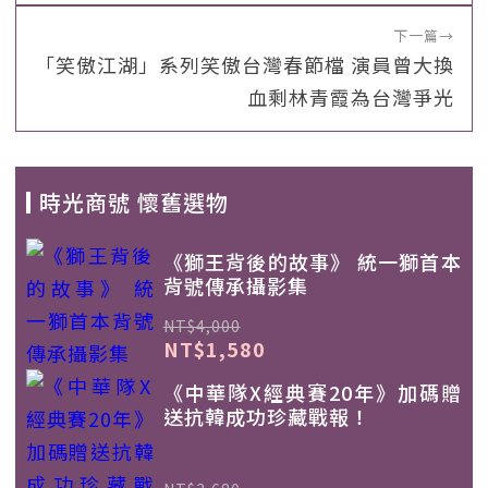
下一篇
→
「笑傲江湖」系列笑傲台灣春節檔 演員曾大換
血剩林青霞為台灣爭光
時光商號 懷舊選物
《獅王背後的故事》 統一獅首本
背號傳承攝影集
NT$4,000
NT$1,580
《中華隊X經典賽20年》加碼贈
送抗韓成功珍藏戰報！