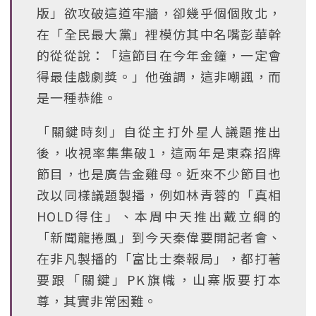
版」欲攻破這道牢牆，卻幾乎個個敗北，
在「全民最大黨」裡模仿其中名嘴彭華幹
的從從說：「這節目在今年金鐘，一定會
得最佳戲劇獎。」他強調，這非嘲諷，而
是一種恭維。
「關鍵時刻」自從主打外星人議題推出
後，收視率集集破1，這兩年是東森招牌
節目，也是廣告金雞母。近來不少節目也
改以同樣議題製播，例如林青蓉的「真相
HOLD得住」、本周中天推出戴立綱的
「新聞龍捲風」到今天秦偉要開記者會、
在非凡製播的「富比士秦報局」，都打著
要跟「關鍵」PK旗幟，山寨版要打本
尊，其實非常困難。