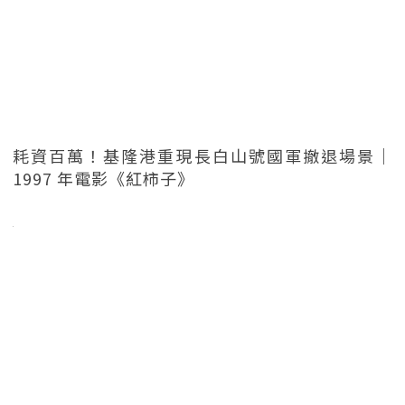
耗資百萬！基隆港重現長白山號國軍撤退場景｜
1997 年電影《紅柿子》