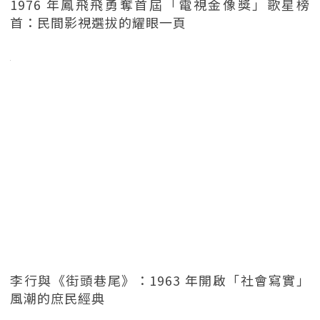
1976 年鳳飛飛勇奪首屆「電視金像獎」歌星榜
首：民間影視選拔的耀眼一頁
李行與《街頭巷尾》：1963 年開啟「社會寫實」
風潮的庶民經典