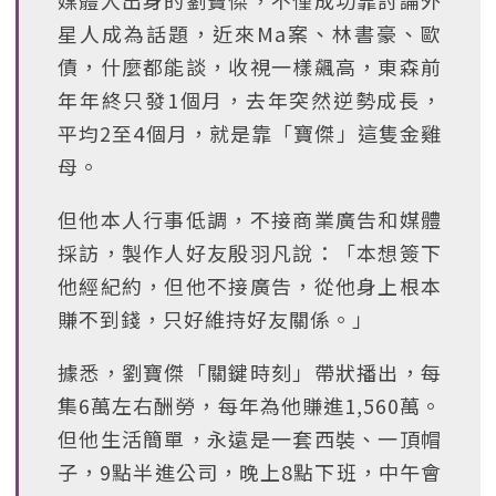
媒體人出身的劉寶傑，不僅成功靠討論外
星人成為話題，近來Ma案、林書豪、歐
債，什麼都能談，收視一樣飆高，東森前
年年終只發1個月，去年突然逆勢成長，
平均2至4個月，就是靠「寶傑」這隻金雞
母。
但他本人行事低調，不接商業廣告和媒體
採訪，製作人好友殷羽凡說：「本想簽下
他經紀約，但他不接廣告，從他身上根本
賺不到錢，只好維持好友關係。」
據悉，劉寶傑「關鍵時刻」帶狀播出，每
集6萬左右酬勞，每年為他賺進1,560萬。
但他生活簡單，永遠是一套西裝、一頂帽
子，9點半進公司，晚上8點下班，中午會