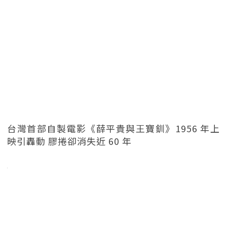
台灣首部自製電影《薛平貴與王寶釧》1956 年上
映引轟動 膠捲卻消失近 60 年