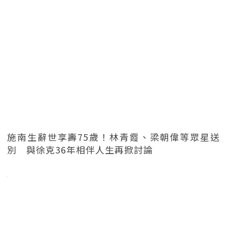
施南生辭世享壽75歲！林青霞、梁朝偉等眾星送
別 與徐克36年相伴人生再掀討論