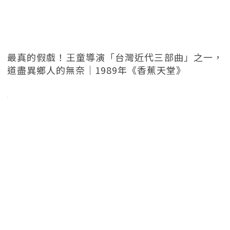
最真的假戲！王童導演「台灣近代三部曲」之一，
道盡異鄉人的無奈｜1989年《香蕉天堂》