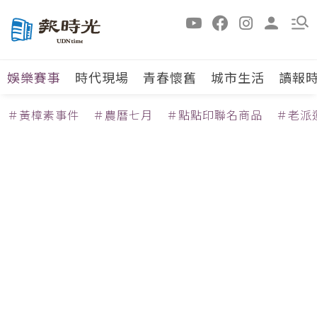
娛樂賽事
時代現場
青春懷舊
城市生活
讀報
＃黃樟素事件
＃農曆七月
＃點點印聯名商品
＃老派