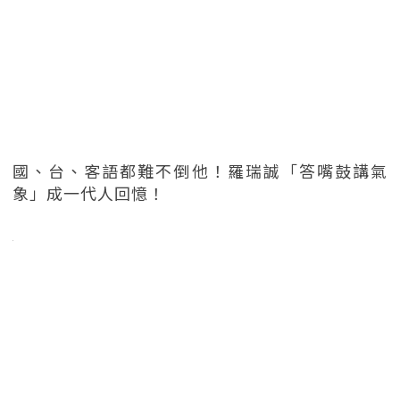
國、台、客語都難不倒他！羅瑞誠「答嘴鼓講氣
象」成一代人回憶！