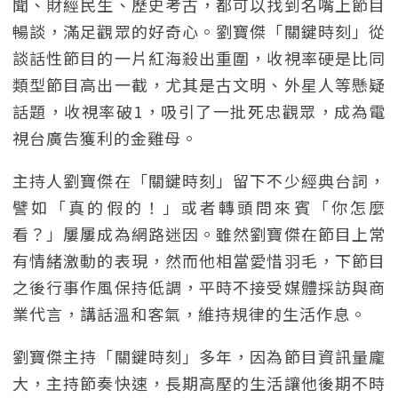
聞、財經民生、歷史考古，都可以找到名嘴上節目
暢談，滿足觀眾的好奇心。劉寶傑「關鍵時刻」從
談話性節目的一片紅海殺出重圍，收視率硬是比同
類型節目高出一截，尤其是古文明、外星人等懸疑
話題，收視率破1，吸引了一批死忠觀眾，成為電
視台廣告獲利的金雞母。
主持人劉寶傑在「關鍵時刻」留下不少經典台詞，
譬如「真的假的！」或者轉頭問來賓「你怎麼
看？」屢屢成為網路迷因。雖然劉寶傑在節目上常
有情緒激動的表現，然而他相當愛惜羽毛，下節目
之後行事作風保持低調，平時不接受媒體採訪與商
業代言，講話溫和客氣，維持規律的生活作息。
劉寶傑主持「關鍵時刻」多年，因為節目資訊量龐
大，主持節奏快速，長期高壓的生活讓他後期不時