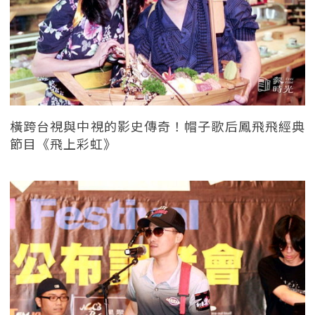
橫跨台視與中視的影史傳奇！帽子歌后鳳飛飛經典
節目《飛上彩虹》