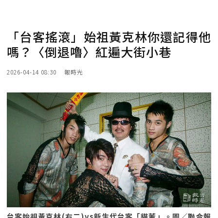
「台客搖滾」始祖黃克林你還記得他
嗎？〈倒退嚕〉紅遍大街小巷
2026-04-14 08:30
報時光
台客始祖黃克林(右二)vs新生代台客「貓董」。圖／聯合報