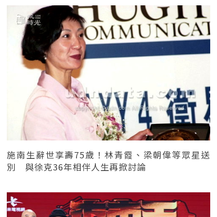
施南生辭世享壽75歲！林青霞、梁朝偉等眾星送
別 與徐克36年相伴人生再掀討論