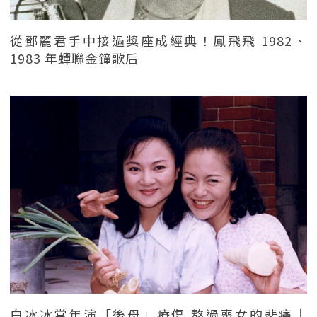
從鄧麗君手中接過獎座成經典！鳳飛飛 1982、
1983 年蟬聯金鐘歌后
白冰冰當年演「後母」療傷 熬過喪女的悲痛｜