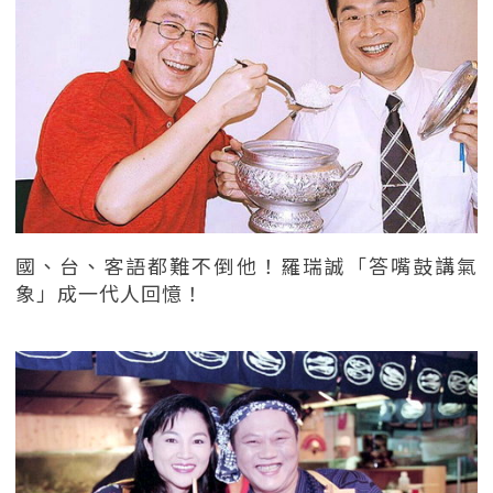
國、台、客語都難不倒他！羅瑞誠「答嘴鼓講氣
象」成一代人回憶！