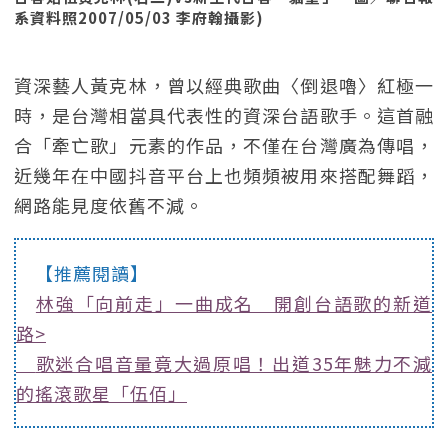
系資料照2007/05/03 李府翰攝影)
資深藝人黃克林，曾以經典歌曲〈倒退嚕〉紅極一
時，是台灣相當具代表性的資深台語歌手。這首融
合「牽亡歌」元素的作品，不僅在台灣廣為傳唱，
近幾年在中國抖音平台上也頻頻被用來搭配舞蹈，
網路能見度依舊不減。
【推薦閱讀】
林強「向前走」一曲成名 開創台語歌的新道
路>
歌迷合唱音量竟大過原唱！出道35年魅力不減
的搖滾歌星「伍佰」