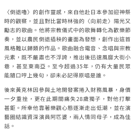
〈倒退嚕〉的創作靈感，來自他赴日本參加迎神祭
時的觀察，並且對比當時林強的〈向前走〉陽光又
勵志的歌曲。他將宗教儀式中的歌舞轉化為歡樂節
奏，並以農民倒退插秧的畫面為發想，創作出這首
風格難以歸類的作品。歌曲融合電音、念唱與宗教
元素，既不嚴肅也不浮誇，推出後迅速風靡大街小
巷，甚至東南亞。至今超過35年，仍有大量民眾
能隨口哼上幾句，卻未必記得原唱是誰。
後來黃克林因參與土地開發案捲入財務風暴，身價
一夕重挫，更在此期間痛失28歲獨子，對他打擊
甚鉅。所幸他靠著樂觀心態逐漸走出低潮，並在演
藝圈結識資深演員阿匹婆，兩人情同母子，成為佳
話。