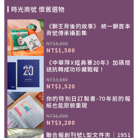
時光商號 懷舊選物
《獅王背後的故事》 統一獅首本
背號傳承攝影集
NT$4,000
NT$1,580
《中華隊X經典賽20年》加碼贈
送抗韓成功珍藏戰報！
NT$3,680
NT$1,520
你的特別日訂製書-70年前的報
紙也能原貌重現
NT$6,000
NT$3,280
聯合報創刊號L型文件夾｜1951