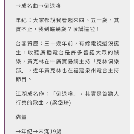
→成名曲→倒退嚕
年紀：大家都說我看起來四、五十歲，其
實不止，我到底幾歲？嘜講這啦！
台客資歷：三十幾年前，有線電視還沒誕
生，收聽廣播電台是許多普羅大眾的娛
樂，黃克林在中廣寶島網主持「克林俱樂
部」，近年黃克林也在福建泉州電台主持
節目。
江湖成名作：「倒退嚕」，其實是首勸人
行善的歌曲。(梁岱琦)
貓董
→年紀→未滿19歲