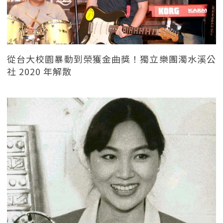
從台大校園暴動到榮獲金曲獎！獨立樂團濁水溪公
社 2020 年解散