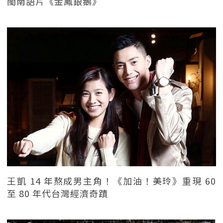
閩南語片《金鳳銀鵝》
王凱 14 年熬成男主角！《加油！美玲》重現 60
至 80 年代台灣經濟奇蹟