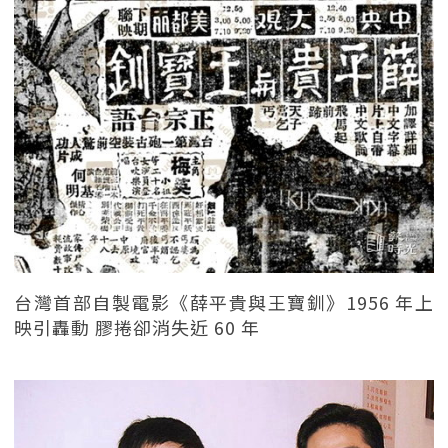
台灣首部自製電影《薛平貴與王寶釧》1956 年上
映引轟動 膠捲卻消失近 60 年