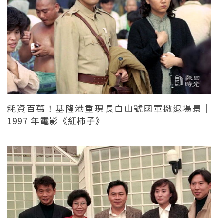
耗資百萬！基隆港重現長白山號國軍撤退場景｜
1997 年電影《紅柿子》