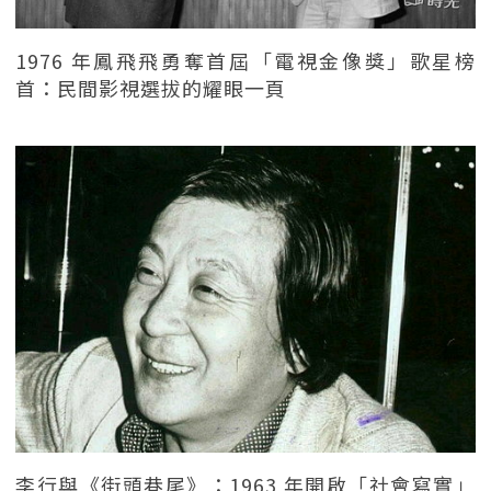
1976 年鳳飛飛勇奪首屆「電視金像獎」歌星榜
首：民間影視選拔的耀眼一頁
李行與《街頭巷尾》：1963 年開啟「社會寫實」