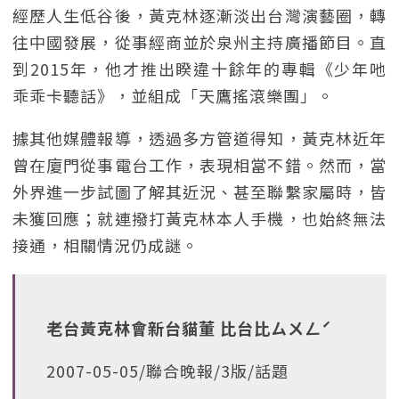
經歷人生低谷後，黃克林逐漸淡出台灣演藝圈，轉
往中國發展，從事經商並於泉州主持廣播節目。直
到2015年，他才推出睽違十餘年的專輯《少年吔
乖乖卡聽話》，並組成「天鷹搖滾樂團」。
據其他媒體報導，透過多方管道得知，黃克林近年
曾在廈門從事電台工作，表現相當不錯。然而，當
外界進一步試圖了解其近況、甚至聯繫家屬時，皆
未獲回應；就連撥打黃克林本人手機，也始終無法
接通，相關情況仍成謎。
老台黃克林會新台貓董 比台比ㄙㄨㄥˊ
2007-05-05/聯合晚報/3版/話題