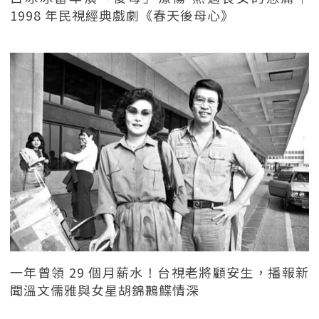
1998 年民視經典戲劇《春天後母心》
一年曾領 29 個月薪水！台視老將顧安生，播報新
聞溫文儒雅與女星胡錦鶼鰈情深