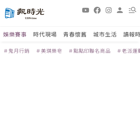
娛樂賽事
時代現場
青春懷舊
城市生活
讀報
＃鬼月行銷
＃美琪樂皂
＃點點印聯名商品
＃老派運