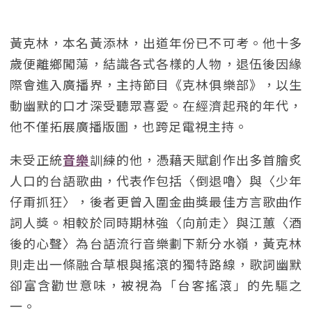
黃克林，本名黃添林，出道年份已不可考。他十多
歲便離鄉闖蕩，結識各式各樣的人物，退伍後因緣
際會進入廣播界，主持節目《克林俱樂部》，以生
動幽默的口才深受聽眾喜愛。在經濟起飛的年代，
他不僅拓展廣播版圖，也跨足電視主持。
未受正統
音樂
訓練的他，憑藉天賦創作出多首膾炙
人口的台語歌曲，代表作包括〈倒退嚕〉與〈少年
仔甭抓狂〉，後者更曾入圍金曲獎最佳方言歌曲作
詞人獎。相較於同時期林強〈向前走〉與江蕙〈酒
後的心聲〉為台語流行音樂劃下新分水嶺，黃克林
則走出一條融合草根與搖滾的獨特路線，歌詞幽默
卻富含勸世意味，被視為「台客搖滾」的先驅之
一。