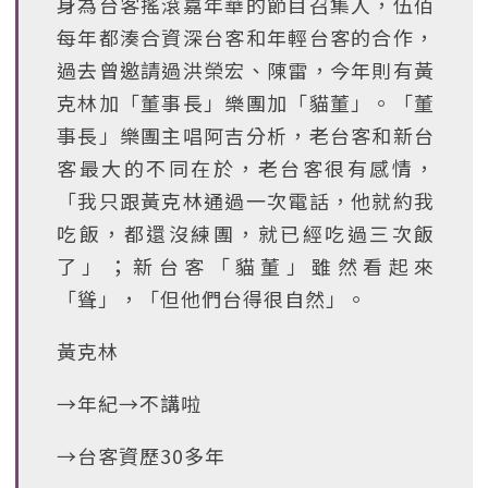
身為台客搖滾嘉年華的節目召集人，伍佰
每年都湊合資深台客和年輕台客的合作，
過去曾邀請過洪榮宏、陳雷，今年則有黃
克林加「董事長」樂團加「貓董」。「董
事長」樂團主唱阿吉分析，老台客和新台
客最大的不同在於，老台客很有感情，
「我只跟黃克林通過一次電話，他就約我
吃飯，都還沒練團，就已經吃過三次飯
了」；新台客「貓董」雖然看起來
「聳」，「但他們台得很自然」。
黃克林
→年紀→不講啦
→台客資歷30多年