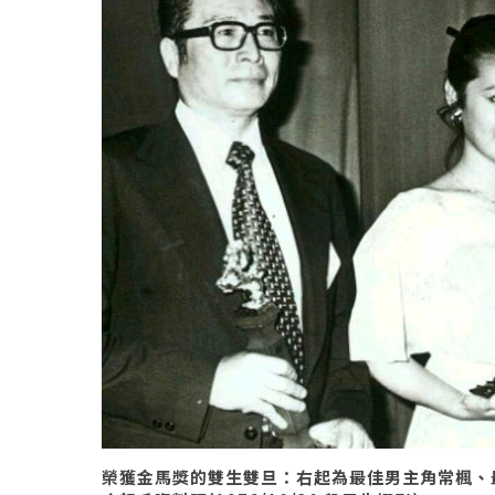
榮獲金馬獎的雙生雙旦：右起為最佳男主角常楓、