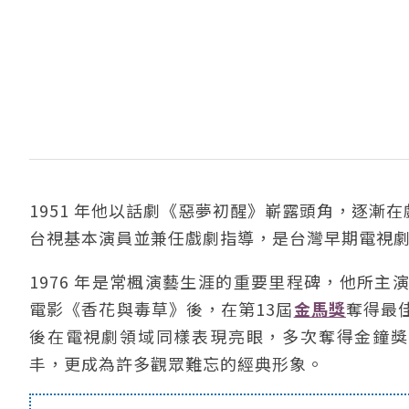
1951 年他以話劇《惡夢初醒》嶄露頭角，逐漸在
台視基本演員並兼任戲劇指導，是台灣早期電視
1976 年是常楓演藝生涯的重要里程碑，他所
電影《香花與毒草》後，在第13屆
金馬獎
奪得最
後在電視劇領域同樣表現亮眼，多次奪得金鐘獎最
丰，更成為許多觀眾難忘的經典形象。