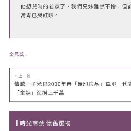
他想兒時的老家了，我們兄妹雖然不捨，但
常青已哭紅眼。
金馬獎
﹒
←
上一篇
情歌王子光良2000年自「無印良品」單飛 代
「童話」海撈上千萬
時光商號 懷舊選物