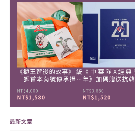
《獅王背後的故事》 統
《中華隊X經典
一獅首本背號傳承攝影
年》加碼贈送抗
集
珍藏戰報！
NT$4,000
NT$3,680
NT$1,580
NT$1,520
最新文章