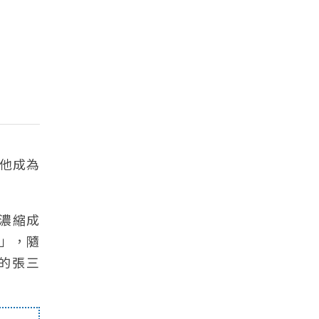
，他成為
劇濃縮成
」，隨
的張三