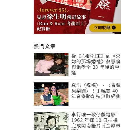
熱門文章
從《心動列車》到《欠
妳的那場婚禮》蘇慧倫
與張孝全 23 年後的重
逢
寫出〈祝福〉、〈青蘋
果樂園〉！丁曉雯 40
年音樂路創造無數經典
李行唯一歌仔戲電影！
1962 年僅 10 日拍攝
完成閩南語片《金鳳銀