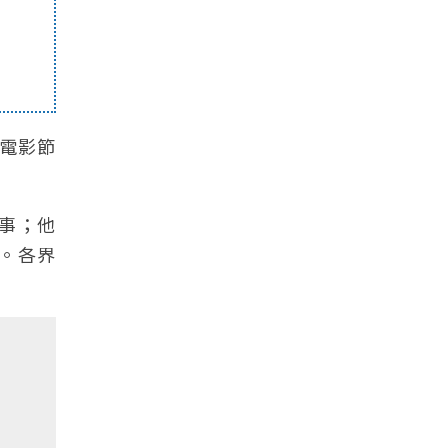
際電影節
後事；他
響。各界