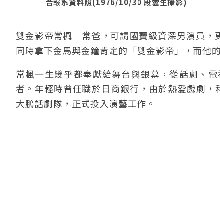
合報系資料照(1976/10/30 段雲生攝影)
雙金影帝常楓─常爸，可謂國寶級資深男演員，更
同時拿下金馬與金鐘肯定的「雙金影帝」，而他
常楓一生幾乎都奉獻給舞台與銀幕，從話劇、電
者。年輕時曾任職於日商銀行，由於熱愛戲劇，利
大鵬話劇隊，正式投入演藝工作。