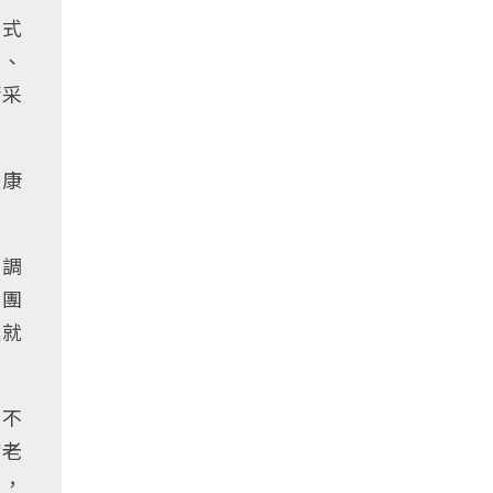
別式
演、
精采
長康
低調
劇團
迷就
對不
病老
信，