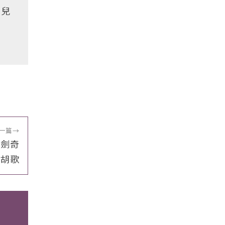
女兒
一篇
→
仙劍奇
紅胡歌