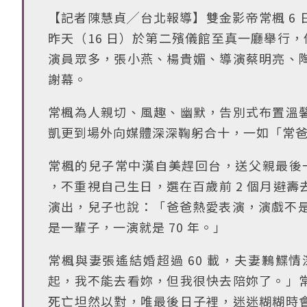
【記者陳慧貞╱台北報導】雙金影帝常楓 6 日
昨天（16 日）於第二殯儀館至真一廳舉行，
演員眾多，張小燕、楊貴媚、導演蔡明亮、
謝幕。
常楓為人親切、風趣、幽默，告別式布置溫
凱更到場外向媒體深深鞠躬合十，一如「常
常楓的兒子常中漢自美趕回台，送父親最後一程
，不重視自己生日，選在百歲前 2 個月避
演出，兒子也說：「爸爸熱愛表演，演戲不是
是一輩子，一演就是 70 年。」
常楓與妻張遙結婚超過 60 載，夫妻鶼鰈
起，我不能去看妳，但我很快去陪妳了。」
死亡坦然以對，唯最後日子裡，迷迷糊糊時