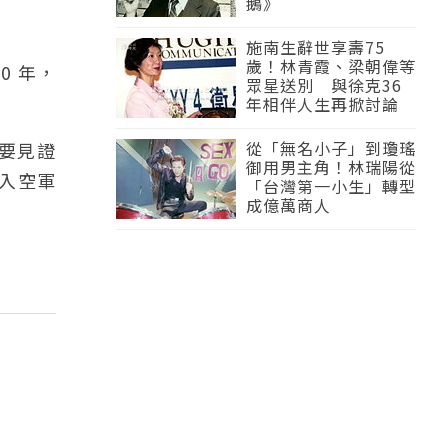
鵝》
施南生辭世享壽75
歲！林青霞、梁朝偉等
0 年，
眾星送別 與徐克36
年相伴人生再掀討論
從「無名小子」到瓊瑤
要見證
御用男主角！林瑞陽從
加入空軍
「台灣第一小生」轉型
成億萬商人