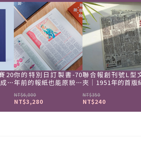
賽20
你的特別日訂製書-70
聯合報創刊號L型
韓成功
年前的報紙也能原貌重
夾｜1951年的首版
現
NT$6,000
NT$350
NT$3,280
NT$240