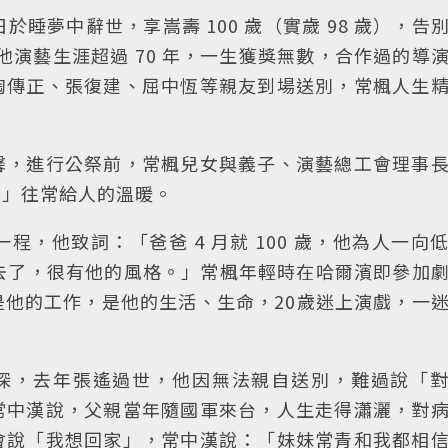
於睡夢中辭世，享嵩壽 100 歲（實歲 98 歲），告
他演藝生涯超過 70 年，一生獲獎無數，合作過的導
陶傳正、張復建、屈中恆等親友到場送別，常楓人生
馨，進行公祭前，常楓兒女與義子、演藝總工會理事
爸」往常給人的溫暖。
，他致詞：「爸爸 4 月就 100 歲，他為人一向
壽去了，很有他的風格。」常楓年輕時在哈爾濱即參加
他的工作，是他的生活、生命，20歲迷上演戲，一
情深，去年張遙過世，他因無法親自送別，難過說「
常中漢說，父親當年隨國軍來台，人生走得瀟灑，對
會說「我想回家」，常中漢說：「妹妹常青和我都相