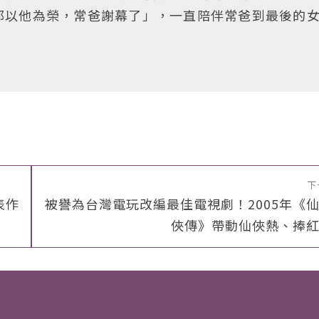
都以他為榮，常爸謝幕了」，一直陪伴常爸到最後的
下
表作
被譽為台灣電玩改編最佳電視劇！2005年《
俠傳》帶動仙俠熱、捧