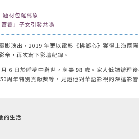
》題材包羅萬象
「富養」子女引發共鳴
與電影演出，2019 年更以電影《拂鄉心》獲得上海國
長影帝，再次寫下影壇紀錄。
 月 6 日於睡夢中辭世，享壽 98 歲。家人低調辦理
鐘50周年特別貢獻獎等，見證他對華語影視的深遠影
他的生活