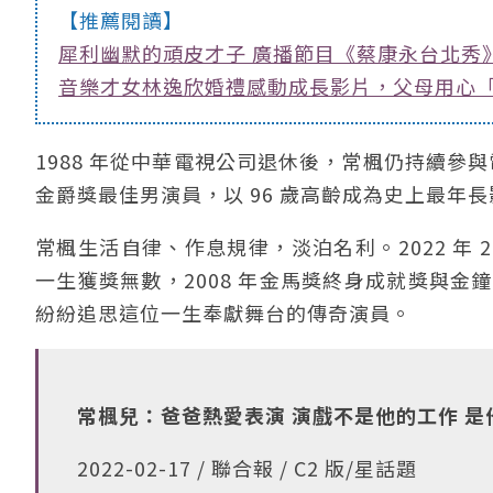
【推薦閱讀】
犀利幽默的頑皮才子 廣播節目《蔡康永台北秀
音樂才女林逸欣婚禮感動成長影片，父母用心
1988 年從中華電視公司退休後，常楓仍持續參
金爵獎最佳男演員，以 96 歲高齡成為史上最年
常楓生活自律、作息規律，淡泊名利。2022 年 2
一生獲獎無數，2008 年金馬獎終身成就獎與金
紛紛追思這位一生奉獻舞台的傳奇演員。
常楓兒：爸爸熱愛表演 演戲不是他的工作 是
2022-02-17 / 聯合報 / C2 版/星話題