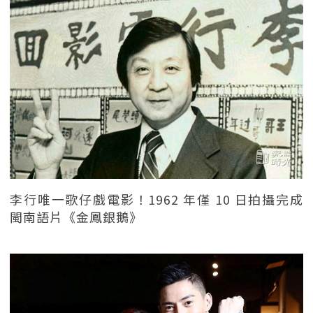
李行唯一歌仔戲電影！1962 年僅 10 日拍攝完成
閩南語片《金鳳銀鵝》