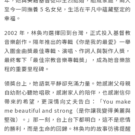
年，她與美籍基督徒印主烈結婚，組成家庭，兩人
至今一同撫養 5 名女兒，生活在平凡中蘊藏堅定的
幸福。
2002 年，林奐均選擇回到台灣，正式投入基督教
音樂創作。隔年推出的專輯《你是我的最愛》一舉
入圍金曲獎最佳專輯、演唱、作詞人與製作人獎，
最終奪下「最佳宗教音樂專輯獎」，成為她音樂旅
程的重要里程碑。
領獎台上，她語氣平靜卻充滿力量。她感謝父母親
自幼耐心聽她唱歌，感謝家人的陪伴，也感謝信仰
帶來的希望，更深情向丈夫告白：「You make
me beautiful and strong（是你讓我變得美麗與
堅強）。」那一刻，台上台下都明白，這不是悲情
的勝利，而是生命的回歸。林奐均的故事彷彿提醒