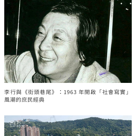
李行與《街頭巷尾》：1963 年開啟「社會寫實」
風潮的庶民經典