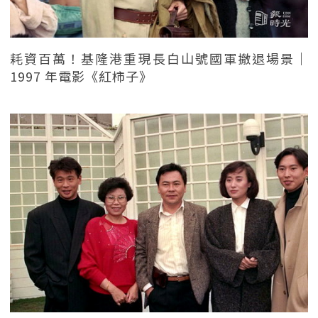
耗資百萬！基隆港重現長白山號國軍撤退場景｜
1997 年電影《紅柿子》