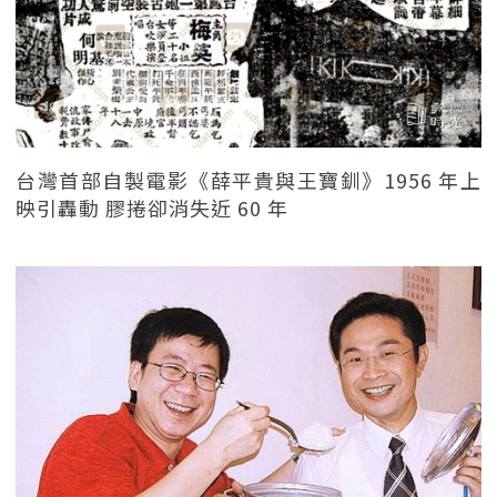
台灣首部自製電影《薛平貴與王寶釧》1956 年上
映引轟動 膠捲卻消失近 60 年