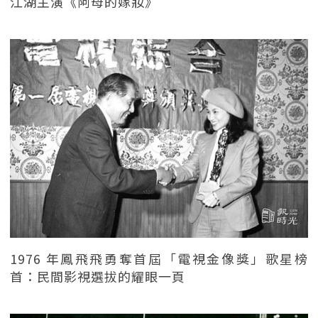
江湖主演《阿母的嫁妝》
1976 年鳳飛飛勇奪首屆「電視金像獎」歌星榜
首：民間影視選拔的耀眼一頁