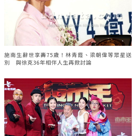
施南生辭世享壽75歲！林青霞、梁朝偉等眾星送
別 與徐克36年相伴人生再掀討論