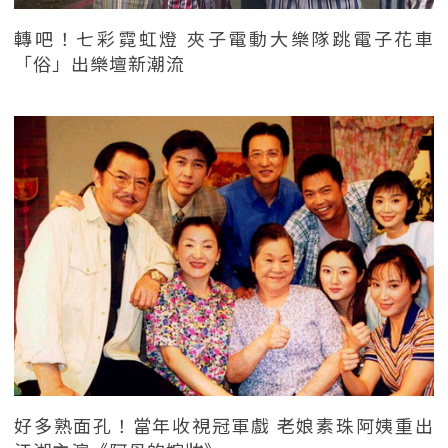
轉吧！七彩霓虹燈 夾子電動大樂隊跳電子花車
「俗」出樂壇新潮流
好多熟面孔！當年收視冠軍戲 老娘素珠阿姨重出