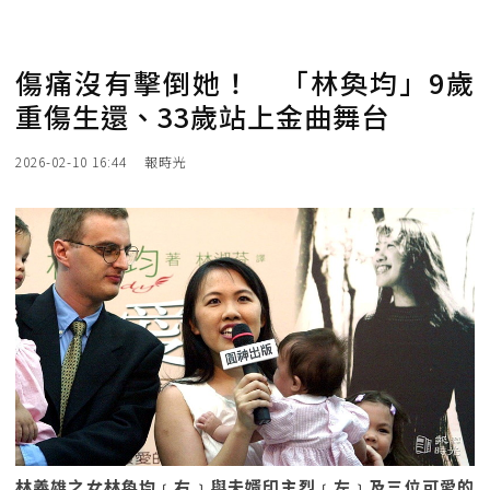
傷痛沒有擊倒她！ 「林奐均」9歲
重傷生還、33歲站上金曲舞台
2026-02-10 16:44
報時光
林義雄之女林奐均﹝右﹞與夫婿印主烈﹝左﹞及三位可愛的