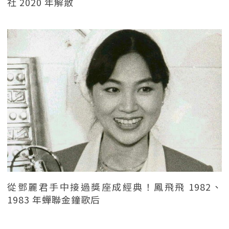
社 2020 年解散
從鄧麗君手中接過獎座成經典！鳳飛飛 1982、
1983 年蟬聯金鐘歌后