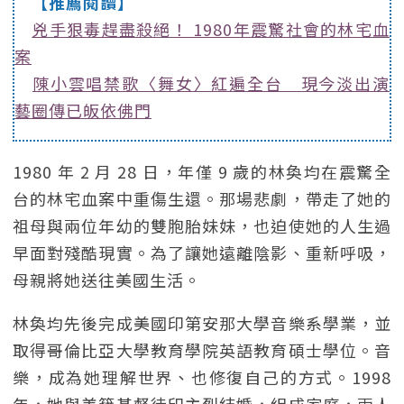
【推薦閱讀】
兇手狠毒趕盡殺絕！ 1980年震驚社會的林宅血
案
陳小雲唱禁歌〈舞女〉紅遍全台 現今淡出演
藝圈傳已皈依佛門
1980 年 2 月 28 日，年僅 9 歲的林奐均在震驚全
台的林宅血案中重傷生還。那場悲劇，帶走了她的
祖母與兩位年幼的雙胞胎妹妹，也迫使她的人生過
早面對殘酷現實。為了讓她遠離陰影、重新呼吸，
母親將她送往美國生活。
林奐均先後完成美國印第安那大學音樂系學業，並
取得哥倫比亞大學教育學院英語教育碩士學位。音
樂，成為她理解世界、也修復自己的方式。1998