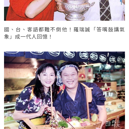
國、台、客語都難不倒他！羅瑞誠「答嘴鼓講氣
象」成一代人回憶！