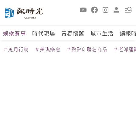
娛樂賽事
時代現場
青春懷舊
城市生活
讀報
＃鬼月行銷
＃美琪樂皂
＃點點印聯名商品
＃老派運