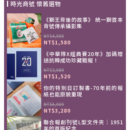
時光商號 懷舊選物
《獅王背後的故事》 統一獅首本
背號傳承攝影集
NT$4,000
NT$1,580
《中華隊X經典賽20年》加碼贈
送抗韓成功珍藏戰報！
NT$3,680
NT$1,520
你的特別日訂製書-70年前的報
紙也能原貌重現
NT$6,000
NT$3,280
聯合報創刊號L型文件夾｜1951
年的首版紀念