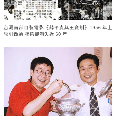
台灣首部自製電影《薛平貴與王寶釧》1956 年上
映引轟動 膠捲卻消失近 60 年