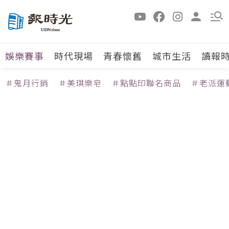
娛樂賽事
時代現場
青春懷舊
城市生活
讀報
＃鬼月行銷
＃美琪樂皂
＃點點印聯名商品
＃老派運