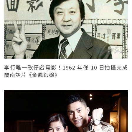
李行唯一歌仔戲電影！1962 年僅 10 日拍攝完成
閩南語片《金鳳銀鵝》