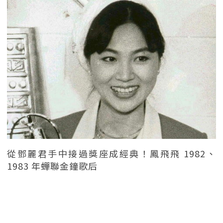
從鄧麗君手中接過獎座成經典！鳳飛飛 1982、
1983 年蟬聯金鐘歌后