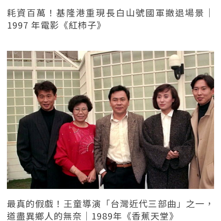
耗資百萬！基隆港重現長白山號國軍撤退場景｜
1997 年電影《紅柿子》
最真的假戲！王童導演「台灣近代三部曲」之一，
道盡異鄉人的無奈｜1989年《香蕉天堂》