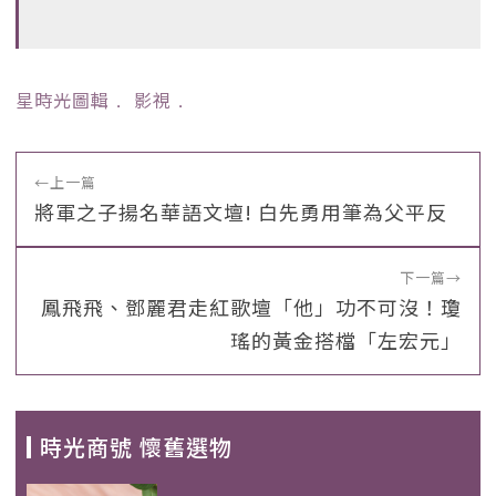
星時光圖輯
﹒
影視
﹒
←
上一篇
將軍之子揚名華語文壇! 白先勇用筆為父平反
下一篇
→
鳳飛飛、鄧麗君走紅歌壇「他」功不可沒！瓊
瑤的黃金搭檔「左宏元」
時光商號 懷舊選物