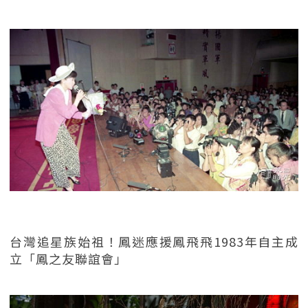
台灣追星族始祖！鳳迷應援鳳飛飛1983年自主成
立「鳳之友聯誼會」