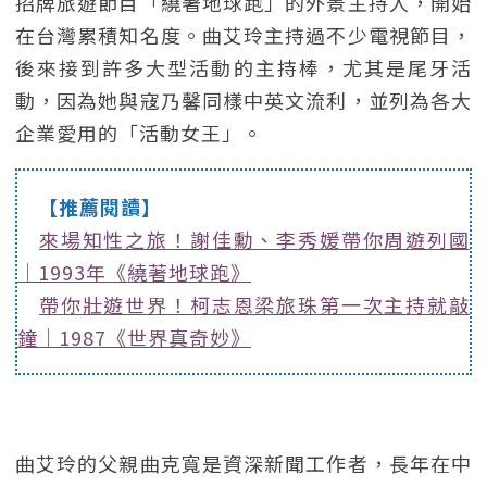
招牌旅遊節目「繞著地球跑」的外景主持人，開始
在台灣累積知名度。曲艾玲主持過不少電視節目，
後來接到許多大型活動的主持棒，尤其是尾牙活
動，因為她與寇乃馨同樣中英文流利，並列為各大
企業愛用的「活動女王」。
【推薦閱讀】
來場知性之旅！謝佳勳、李秀媛帶你周遊列國
｜1993年《繞著地球跑》
帶你壯遊世界！柯志恩梁旅珠第一次主持就敲
鐘｜1987《世界真奇妙》
曲艾玲的父親曲克寬是資深新聞工作者，長年在中