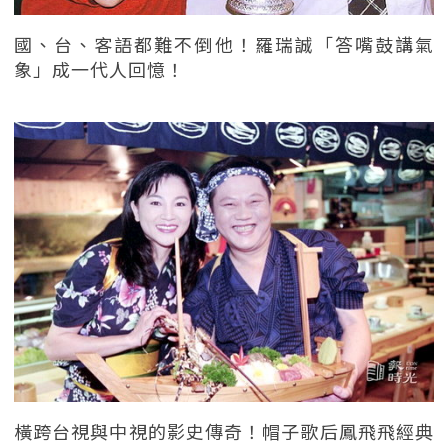
國、台、客語都難不倒他！羅瑞誠「答嘴鼓講氣
象」成一代人回憶！
橫跨台視與中視的影史傳奇！帽子歌后鳳飛飛經典