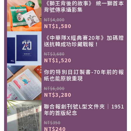
《獅王背後的故事》 統一獅首本
背號傳承攝影集
NT$4,000
NT$1,580
《中華隊X經典賽20年》加碼贈
送抗韓成功珍藏戰報！
NT$3,680
NT$1,520
你的特別日訂製書-70年前的報
紙也能原貌重現
NT$6,000
NT$3,280
聯合報創刊號L型文件夾｜1951
年的首版紀念
NT$350
NT$240