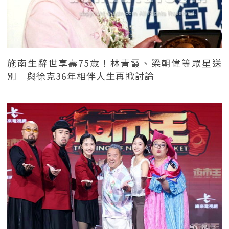
施南生辭世享壽75歲！林青霞、梁朝偉等眾星送
別 與徐克36年相伴人生再掀討論