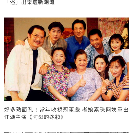
「俗」出樂壇新潮流
好多熟面孔！當年收視冠軍戲 老娘素珠阿姨重出
江湖主演《阿母的嫁妝》