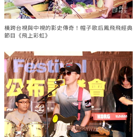
橫跨台視與中視的影史傳奇！帽子歌后鳳飛飛經典
節目《飛上彩虹》