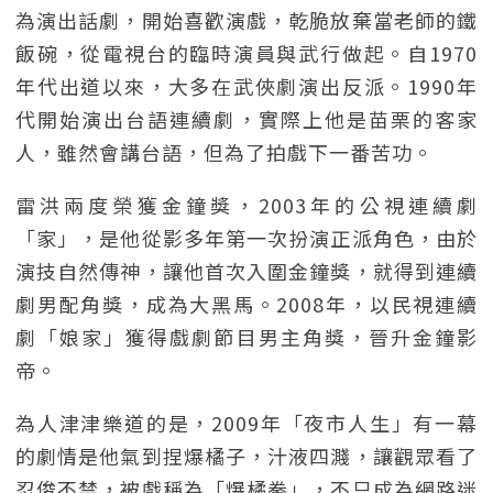
為演出話劇，開始喜歡演戲，乾脆放棄當老師的鐵
飯碗，從電視台的臨時演員與武行做起。自1970
年代出道以來，大多在武俠劇演出反派。1990年
代開始演出台語連續劇，實際上他是苗栗的客家
人，雖然會講台語，但為了拍戲下一番苦功。
雷洪兩度榮獲金鐘獎，2003年的公視連續劇
「家」，是他從影多年第一次扮演正派角色，由於
演技自然傳神，讓他首次入圍金鐘獎，就得到連續
劇男配角獎，成為大黑馬。2008年，以民視連續
劇「娘家」獲得戲劇節目男主角獎，晉升金鐘影
帝。
為人津津樂道的是，2009年「夜市人生」有一幕
的劇情是他氣到捏爆橘子，汁液四濺，讓觀眾看了
忍俊不禁，被戲稱為「爆橘拳」，不只成為網路迷