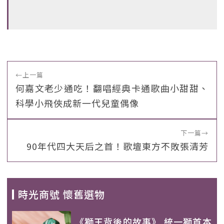
←
上一篇
何嘉文老少通吃！翻唱經典卡通歌曲小甜甜、
科學小飛俠成新一代兒童偶像
下一篇
→
90年代四大天后之首！歌壇東方不敗張清芳
時光商號 懷舊選物
《獅王背後的故事》 統一獅首本