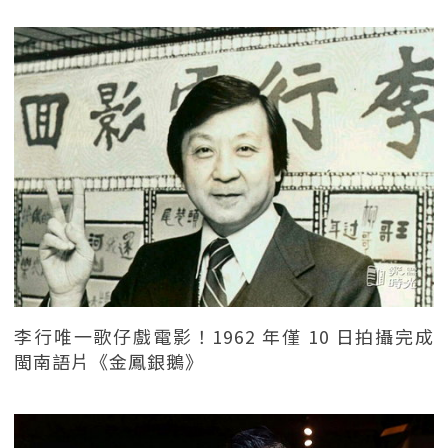
李行唯一歌仔戲電影！1962 年僅 10 日拍攝完成
閩南語片《金鳳銀鵝》