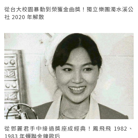
從台大校園暴動到榮獲金曲獎！獨立樂團濁水溪公
社 2020 年解散
從鄧麗君手中接過獎座成經典！鳳飛飛 1982、
1983 年蟬聯金鐘歌后