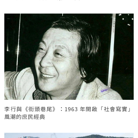
李行與《街頭巷尾》：1963 年開啟「社會寫實」
風潮的庶民經典