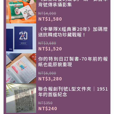
背號傳承攝影集
NT$4,000
NT$1,580
《中華隊X經典賽20年》加碼贈
送抗韓成功珍藏戰報！
NT$3,680
NT$1,520
你的特別日訂製書-70年前的報
紙也能原貌重現
NT$6,000
NT$3,280
聯合報創刊號L型文件夾｜1951
年的首版紀念
NT$350
NT$240