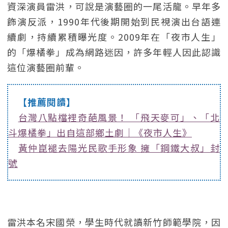
資深演員雷洪，可說是演藝圈的一尾活龍。早年多
飾演反派，1990年代後期開始到民視演出台語連
續劇，持續累積曝光度。2009年在「夜市人生」
的「爆橘拳」成為網路迷因，許多年輕人因此認識
這位演藝圈前輩。
【推薦閱讀】
台灣八點檔裡奇葩風景！ 「飛天麥可」、「北
斗爆橘拳」出自這部鄉土劇｜《夜市人生》
黃仲崑褪去陽光民歌手形象 擁「鋼鐵大叔」封
號
雷洪本名宋國榮，學生時代就讀新竹師範學院，因