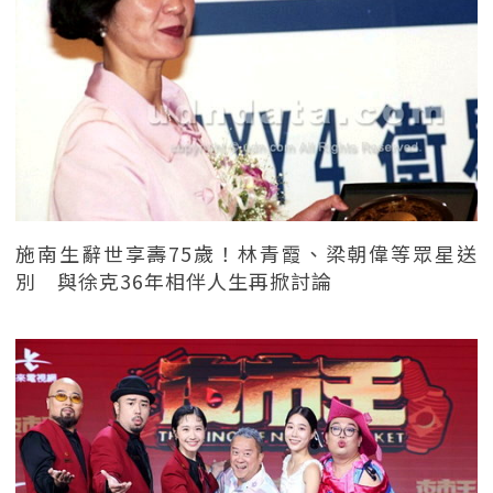
施南生辭世享壽75歲！林青霞、梁朝偉等眾星送
別 與徐克36年相伴人生再掀討論