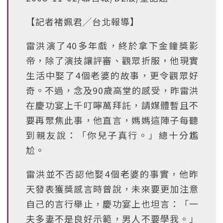
【記者褚姵君╱台北報導】
雷洪演了40多年戲，終於拿下金鐘獎影
帝，除了演技讓評審、觀眾折服，他現實
生活中娶了4個老婆的故事，更令觀眾好
奇。不過，念及90歲高堂的感受，昨雷洪
在慶功宴上千叮嚀萬拜託，請媒體暫且不
要再聚焦此事，他直言，媽媽這陣子每聽
到親友說：「你兒子真行。」總十分尷
尬。
雷洪並不否認他娶4個老婆的事實，他昨
天發表獲獎感言時曾說，未來要更加注意
自己的言行舉止，慶功宴上也坦言：「一
夫多妻不是良好示範，男人不要學我。」