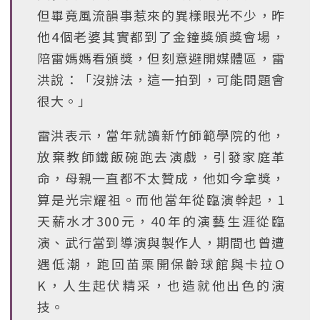
但畢竟風流韻事惹來的異樣眼光不少，昨
他4個老婆其實都到了金鐘獎頒獎會場，
陪雷媽媽看頒獎，但刻意避開媒體區，雷
洪說：「沒辦法，這一拍到，可能問題會
很大。」
雷洪表示，當年就讀新竹師範學院的他，
放棄教師鐵飯碗跑去演戲，引發家庭革
命，母親一直都不太贊成，他如今拿獎，
算是光宗耀祖。而他當年從臨演幹起，1
天薪水才300元，40年的演藝生涯從臨
演、武行當到導演與製作人，期間也曾遭
遇低潮，跑回苗栗開保齡球館與卡拉O
K，人生起伏精采，也造就他出色的演
技。