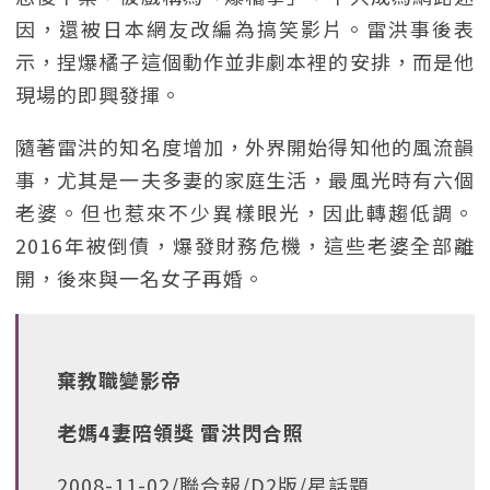
因，還被日本網友改編為搞笑影片。雷洪事後表
示，捏爆橘子這個動作並非劇本裡的安排，而是他
現場的即興發揮。
隨著雷洪的知名度增加，外界開始得知他的風流韻
事，尤其是一夫多妻的家庭生活，最風光時有六個
老婆。但也惹來不少異樣眼光，因此轉趨低調。
2016年被倒債，爆發財務危機，這些老婆全部離
開，後來與一名女子再婚。
棄教職變影帝
老媽4妻陪領獎 雷洪閃合照
2008-11-02/聯合報/D2版/星話題