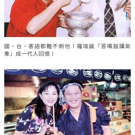
國、台、客語都難不倒他！羅瑞誠「答嘴鼓講氣
象」成一代人回憶！