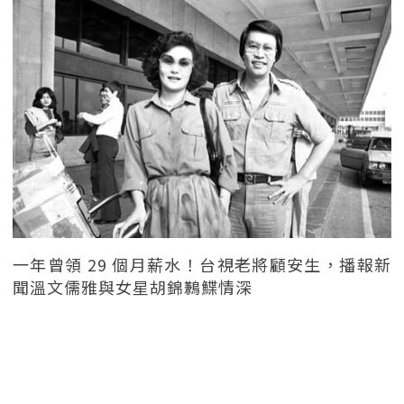
一年曾領 29 個月薪水！台視老將顧安生，播報新
聞溫文儒雅與女星胡錦鶼鰈情深