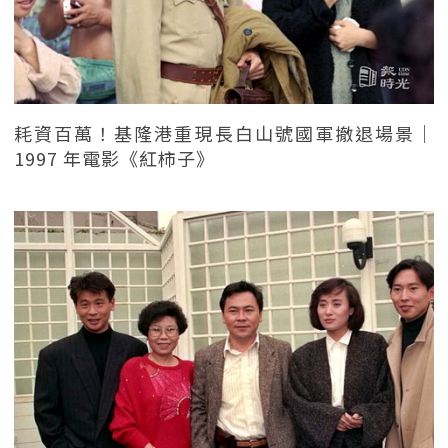
耗資百萬！基隆港重現長白山號國軍撤退場景｜
1997 年電影《紅柿子》