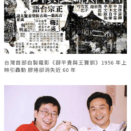
台灣首部自製電影《薛平貴與王寶釧》1956 年上
映引轟動 膠捲卻消失近 60 年