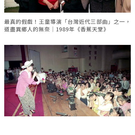
最真的假戲！王童導演「台灣近代三部曲」之一，
道盡異鄉人的無奈｜1989年《香蕉天堂》