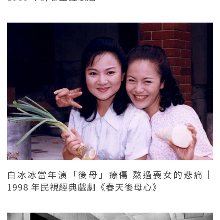
白冰冰當年演「後母」療傷 熬過喪女的悲痛｜
1998 年民視經典戲劇《春天後母心》