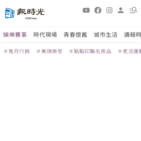
娛樂賽事
時代現場
青春懷舊
城市生活
讀報
＃鬼月行銷
＃美琪樂皂
＃點點印聯名商品
＃老派運