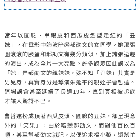
當年以圓臉、單眼皮和西瓜皮髮型走紅的「丑
妹」，在電影中飾演暗戀郝劭文的女同學。她那張
圓滾滾的臉蛋和郝劭文有幾分類似，加上誇張逗趣
的演出，成為全片一大亮點。許多觀眾因此誤以為
「她」是郝劭文的親妹妹，殊不知「丑妹」其實是
男兒身，真實身分是導演朱延平的親姪子曹哲遠。
這場誤會甚至延續了長達19年，直到真相被起底
才讓人驚訝不已。
曹哲遠扮成頂著西瓜皮頭、圓臉的丑妹，卻呈現意
外的「笑果」，由於暗戀郝劭文，而對他百依百
順，甚至幫郝劭文減肥，以便追求楊小黎，還幫忙