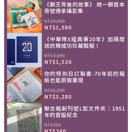
《獅王背後的故事》 統一獅首本
背號傳承攝影集
NT$4,000
NT$1,580
《中華隊X經典賽20年》加碼贈
送抗韓成功珍藏戰報！
NT$3,680
NT$1,520
你的特別日訂製書-70年前的報
紙也能原貌重現
NT$6,000
NT$3,280
聯合報創刊號L型文件夾｜1951
年的首版紀念
NT$350
NT$240