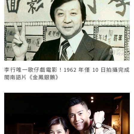
李行唯一歌仔戲電影！1962 年僅 10 日拍攝完成
閩南語片《金鳳銀鵝》