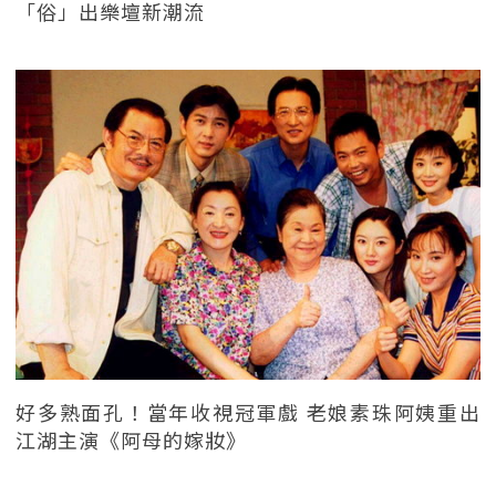
「俗」出樂壇新潮流
好多熟面孔！當年收視冠軍戲 老娘素珠阿姨重出
江湖主演《阿母的嫁妝》