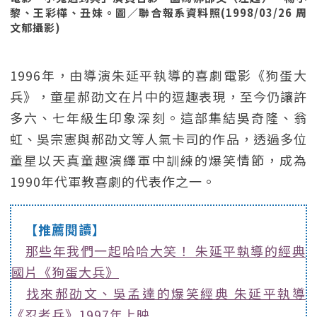
黎、王彩樺、丑妹。圖／聯合報系資料照(1998/03/26 周
文郁攝影)
1996年，由導演朱延平執導的喜劇電影《狗蛋大
兵》，童星郝劭文在片中的逗趣表現，至今仍讓許
多六、七年級生印象深刻。這部集結吳奇隆、翁
虹、吳宗憲與郝劭文等人氣卡司的作品，透過多位
童星以天真童趣演繹軍中訓練的爆笑情節，成為
1990年代軍教喜劇的代表作之一。
【推薦閱讀】
那些年我們一起哈哈大笑！ 朱延平執導的經典
國片《狗蛋大兵》
找來郝劭文、吳孟達的爆笑經典 朱延平執導
《忍者兵》1997年上映