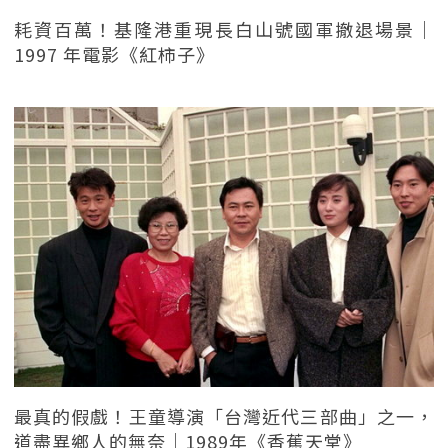
耗資百萬！基隆港重現長白山號國軍撤退場景｜
1997 年電影《紅柿子》
最真的假戲！王童導演「台灣近代三部曲」之一，
道盡異鄉人的無奈｜1989年《香蕉天堂》