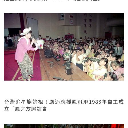
台灣追星族始祖！鳳迷應援鳳飛飛1983年自主成
立「鳳之友聯誼會」