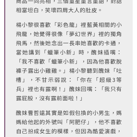
商品一同亮相，三個童星童言童語，對話
相當坦白，笑壞四周大人的肚皮。
楊小黎很喜歡「彩色龍」裡藍黃相間的小
飛龍，她覺得很像「夢幻世界」裡的獨角
飛馬，然後她念出一長串她喜歡的卡通，
當她講到「蠟筆小新」時，醜妹插嘴：
「我不喜歡「蠟筆小新」，因為他喜歡脫
褲子露出小雞雞。」楊小黎聽到醜妹「吐
槽」，不甘示弱說：「你在「超級3等
兵」裡也有露啊！」醜妹回嘴：「我只有
露屁股，沒有露前面啦！」
醜妹曹哲遠其實是如假包換的小男生，媽
媽給他起的外號叫「阿肥仔」，他不喜歡
自己扮成女生的模樣，但因為酷愛演戲，