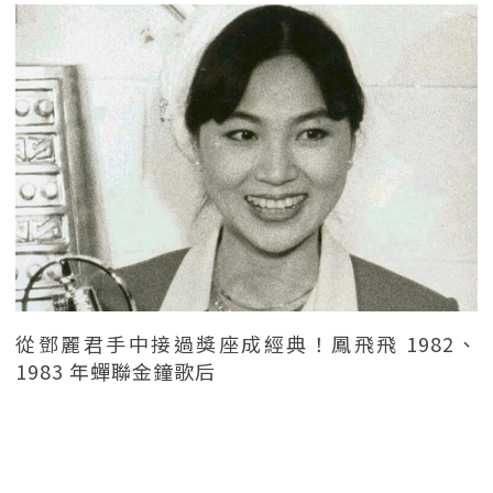
從鄧麗君手中接過獎座成經典！鳳飛飛 1982、
1983 年蟬聯金鐘歌后