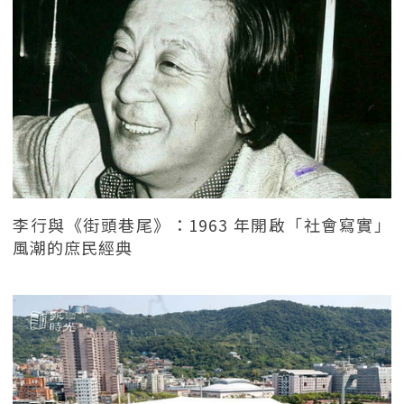
李行與《街頭巷尾》：1963 年開啟「社會寫實」
風潮的庶民經典