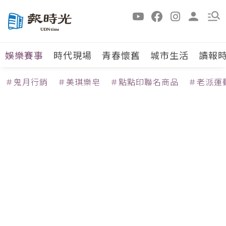
娛樂賽事
時代現場
青春懷舊
城市生活
讀報
＃鬼月行銷
＃美琪樂皂
＃點點印聯名商品
＃老派運