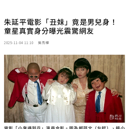
朱延平電影「丑妹」竟是男兒身！
童星真實身分曝光震驚網友
2025-11-04 11:10
吳秀樺
電影「小鬼遇到兵」演員合影。圖為郝邵文（左起）、楊小