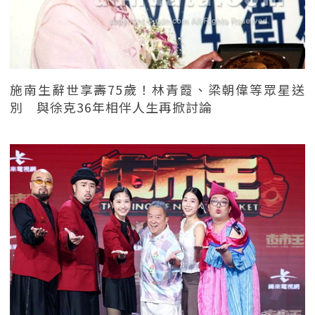
施南生辭世享壽75歲！林青霞、梁朝偉等眾星送
別 與徐克36年相伴人生再掀討論