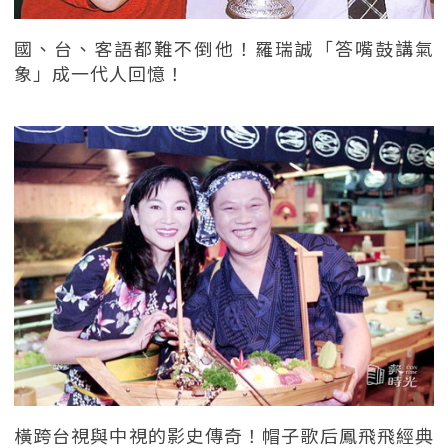
國、台、客語都難不倒他！羅瑞誠「答嘴鼓講氣
象」成一代人回憶！
橫跨台視與中視的影史傳奇！帽子歌后鳳飛飛經典