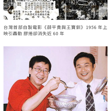
台灣首部自製電影《薛平貴與王寶釧》1956 年上
映引轟動 膠捲卻消失近 60 年