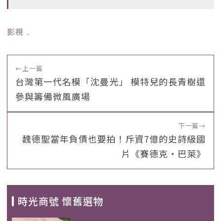
影視
﹒
←
上一篇
台灣第一代名模「沈曼光」 模特兒的長青樹還
參與籌備微風廣場
下一篇
→
魏德聖當年負債也要拍！斥資7億的史詩級國
片《賽德克・巴萊》
時光商號 懷舊選物