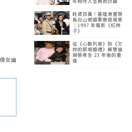
年相伴人生再掀討論
耗資百萬！基隆港重現
長白山號國軍撤退場景
｜1997 年電影《紅柿
子》
從《心動列車》到《欠
妳的那場婚禮》蘇慧倫
與張孝全 23 年後的重
倩女幽
逢