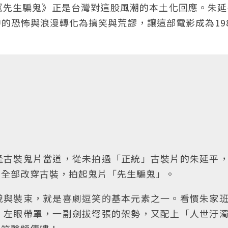
《先生騙鬼》正是台灣對這股風潮的本土化回應。朱延
的恐怖與浪漫轉化為搞笑與荒謬，讓這部電影成為19
逢古裝鬼片當道，從未拍過「正統」古裝片的朱延平
，全部改穿古裝，拍起鬼片「先生騙鬼」。
貌與裝束，就是喜劇逗笑的基本元素之一。看慣朱家
，左眼帶罩，一副劍拔弩張的架勢，又配上「人世汙