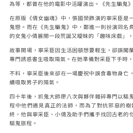
為等，都曾在他的電影中活躍演出。《先生騙鬼
在原版《倩女幽魂》中，張國榮飾演的寧采臣是
鬼戀。而在《先生騙鬼》中，鄭進一則扮演同名
的女鬼小倩展開一段荒誕又曖昧的「趣味床戲」
故事開場，寧采臣因生活困頓想要輕生，卻誤闖
專門誘惑書生吸取陽氣。在她準備對采臣下手時
不料，寧采臣後來卻在一場慶祝中誤食毒物身亡
續吸取男子的陽氣。
四十年後，抓鬼大師廖八次與夥伴雜碎專門以驅
程中他們遇見真正的法師，而為了對抗邪惡的樹
終，他與寧采臣、小倩及助手們攜手找回古老的
驅鬼旅程。