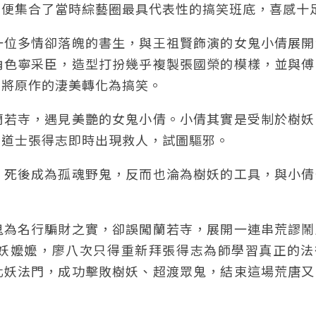
》便集合了當時綜藝圈最具代表性的搞笑班底，喜感十
一位多情卻落魄的書生，與王祖賢飾演的女鬼小倩展開
角色寧采臣，造型打扮幾乎複製張國榮的模樣，並與傅
，將原作的淒美轉化為搞笑。
蘭若寺，遇見美艷的女鬼小倩。小倩其實是受制於樹妖
，道士張得志即時出現救人，試圖驅邪。
，死後成為孤魂野鬼，反而也淪為樹妖的工具，與小倩
鬼為名行騙財之實，卻誤闖蘭若寺，展開一連串荒謬鬧
妖嬤嬤，廖八次只得重新拜張得志為師學習真正的法
化妖法門，成功擊敗樹妖、超渡眾鬼，結束這場荒唐又