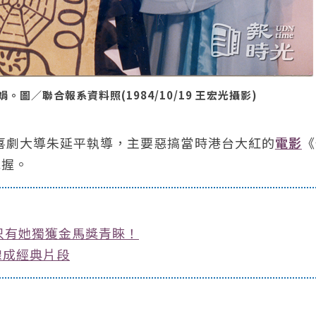
／聯合報系資料照(1984/10/19 王宏光攝影)
由喜劇大導朱延平執導，主要惡搞當時港台大紅的
電影
《
掌握。
只有她獨獲金馬獎青睞！
線成經典片段