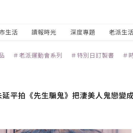
市生活
讀報時光
深度專題
老派生
品
＃老派運動會系列
＃特別日訂製書
＃
朱延平拍《先生騙鬼》把淒美人鬼戀變