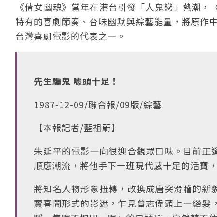
《倩女幽魂》當年在港台引發「人鬼戀」熱潮，
特有的喜劇節奏、台味幽默與綜藝能量，將原作中
台灣喜劇電影的代表之一。
先生騙鬼 噱頭十足！
1987-12-09/聯合報/09版/綜藝
【本報記者/藍祖蔚】
朱延平的電影一向很迎合觀眾口味。目前正
順應潮流，將他手下一班現代感十足的活寶
將知名人物形象扭轉，改換成唐突滑稽的新
寶喜鬧形式的影迷，乍見曾志偉頭上一綹髮