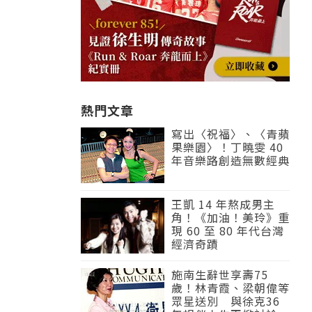
熱門文章
寫出〈祝福〉、〈青蘋
果樂園〉！丁曉雯 40
年音樂路創造無數經典
王凱 14 年熬成男主
角！《加油！美玲》重
現 60 至 80 年代台灣
經濟奇蹟
施南生辭世享壽75
歲！林青霞、梁朝偉等
眾星送別 與徐克36