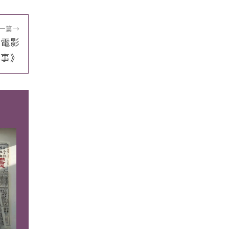
一篇
→
的電影
故事》