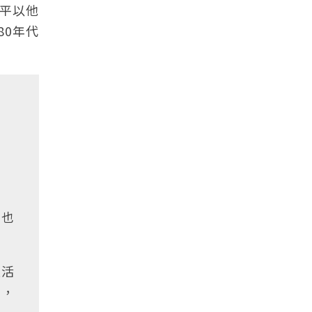
平以他
80年代
，也
班活
濁，