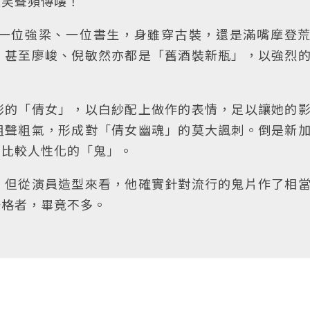
住笑聲頻傳嘍！
一位強梁、一位書生，身雖穿古裝，還是滿嘴摩登
。甚至廖峻、倪敏然亦都是「舊酒裝新瓶」，以強烈
澎的「倩女」，以白紗配上做作的表情，足以讓她的
粗聲粗氣，形成對「倩女幽魂」的莫大諷刺。倒是新
片比較人性化的「鬼」。
，但從演員造型來看，他確實針對流行的鬼片作了相
一格者，畢竟不多。