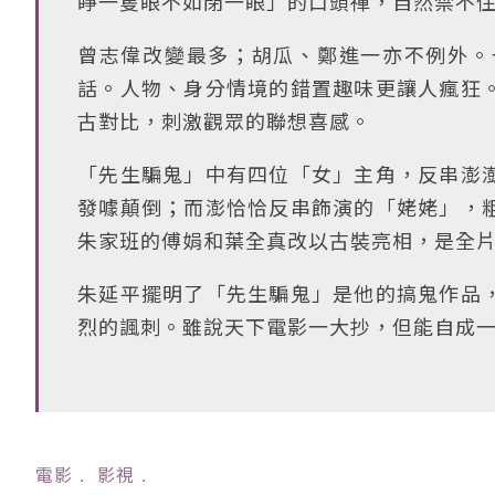
睜一隻眼不如閉一眼」的口頭禪，自然禁不
曾志偉改變最多；胡瓜、鄭進一亦不例外。
話。人物、身分情境的錯置趣味更讓人瘋狂
古對比，刺激觀眾的聯想喜感。
「先生騙鬼」中有四位「女」主角，反串澎
發噱顛倒；而澎恰恰反串飾演的「姥姥」，
朱家班的傅娟和葉全真改以古裝亮相，是全
朱延平擺明了「先生騙鬼」是他的搞鬼作品
烈的諷刺。雖說天下電影一大抄，但能自成
電影
﹒
影視
﹒