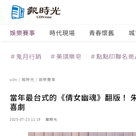
娛樂賽事
時代現場
青春懷舊
城
＃鬼月行銷
＃美琪樂皂
＃點點印聯名商
udn
/
報時光
/
娛樂賽事
當年最台式的《倩女幽魂》翻版！ 
喜劇
2025-07-23 11:19
報時光