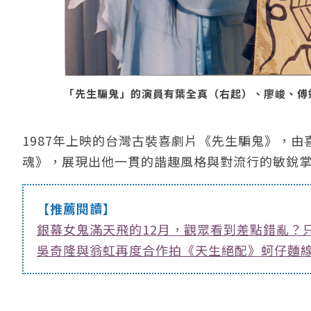
「先生騙鬼」的演員有葉全真（右起）、廖峻、傅娟。圖
1987年上映的台灣古裝喜劇片《先生騙鬼》，
魂》，展現出他一貫的諧趣風格與對流行的敏銳
【推薦閱讀】
銀幕女鬼滿天飛的12月，觀眾看到差點錯亂？
吳奇隆與翁虹再度合作拍《天生絕配》蚵仔麵