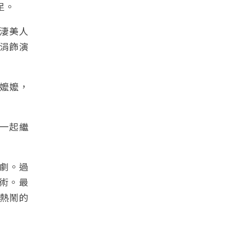
足。
淒美人
涓飾演
嬤嬤，
一起繼
劇。過
術。最
熱鬧的